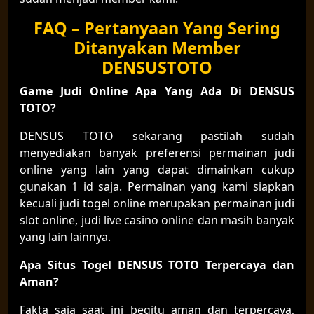
FAQ – Pertanyaan Yang Sering
Ditanyakan Member
DENSUSTOTO
Game Judi Online Apa Yang Ada Di DENSUS
TOTO?
DENSUS TOTO sekarang pastilah sudah
menyediakan banyak preferensi permainan judi
online yang lain yang dapat dimainkan cukup
gunakan 1 id saja. Permainan yang kami siapkan
kecuali judi togel online merupakan permainan judi
slot online, judi live casino online dan masih banyak
yang lain lainnya.
Apa Situs Togel DENSUS TOTO Terpercaya dan
Aman?
Fakta saja saat ini begitu aman dan terpercaya,