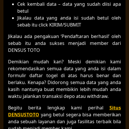
Cek kembali data – data yang sudah diisi apa
betul
Jikalau data yang anda isi sudah betul oleh
sebab itu click KIRIM/SUBMIT
Jikalau ada pengakuan ‘Pendaftaran berhasil’ oleh
sebab itu anda sukses menjadi member dari
DENSUS TOTO
Demikian mudah kan? Meski demikian kami
rekomendasikan semua data yang anda isi dalam
formulir daftar togel di atas harus benar dan
berlaku. Kenapa? Didorong semua data yang anda
kasih nantunya buat membikin lebih mudah anda
waktu jalankan transaksi depo atau withdraw.
Begitu berita lengkap kami perihal
Situs
DENSUSTOTO
yang betul segera bisa memberikan
anda sebuah layanan dan juga fasilitas terbaik bila
sudah menjadi member kami.