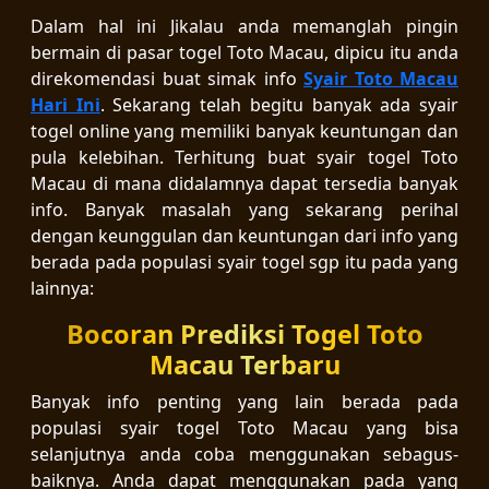
Dalam hal ini Jikalau anda memanglah pingin
bermain di pasar togel Toto Macau, dipicu itu anda
direkomendasi buat simak info
Syair Toto Macau
Hari Ini
. Sekarang telah begitu banyak ada syair
togel online yang memiliki banyak keuntungan dan
pula kelebihan. Terhitung buat syair togel Toto
Macau di mana didalamnya dapat tersedia banyak
info. Banyak masalah yang sekarang perihal
dengan keunggulan dan keuntungan dari info yang
berada pada populasi syair togel sgp itu pada yang
lainnya:
Bocoran Prediksi Togel Toto
Macau Terbaru
Banyak info penting yang lain berada pada
populasi syair togel Toto Macau yang bisa
selanjutnya anda coba menggunakan sebagus-
baiknya. Anda dapat menggunakan pada yang