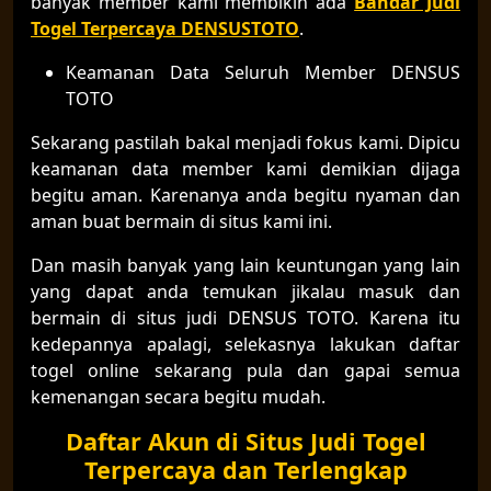
banyak member kami membikin ada
Bandar Judi
Togel Terpercaya DENSUSTOTO
.
Keamanan Data Seluruh Member DENSUS
TOTO
Sekarang pastilah bakal menjadi fokus kami. Dipicu
keamanan data member kami demikian dijaga
begitu aman. Karenanya anda begitu nyaman dan
aman buat bermain di situs kami ini.
Dan masih banyak yang lain keuntungan yang lain
yang dapat anda temukan jikalau masuk dan
bermain di situs judi DENSUS TOTO. Karena itu
kedepannya apalagi, selekasnya lakukan daftar
togel online sekarang pula dan gapai semua
kemenangan secara begitu mudah.
Daftar Akun di Situs Judi Togel
Terpercaya dan Terlengkap