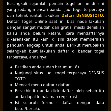
Barangkali sejumlah pemain togel online di sini
yang sedang mencari bandar judi togel terpercaya
dan tehnik iuntuk lakukan
Daftar DENSUSTOTO
.
Daftar Togel Online saat ini bisa nada lakukan
dengan sangat mudah dan gratis, meski demikian
kalau anda belum ketahui cara mendaftarnya
dikarenakan itu kami di sini dapat memberikan
panduan lengkap untuk anda. Berikut merupakan
selangkah buat lakukan daftar di bandar togel
terpercaya, andainya:
Pastikan anda sudah berumur 18+
Kunjungi situs judi togel terpecaya DENSUS
TOTO
Mencari menu daftar / daftar
Berakhir itu anda click daftar, oleh sebab itu
anda dapat kehalaman registrasi
Isi seluruh formulir daftar dengan data
betul/berlaku