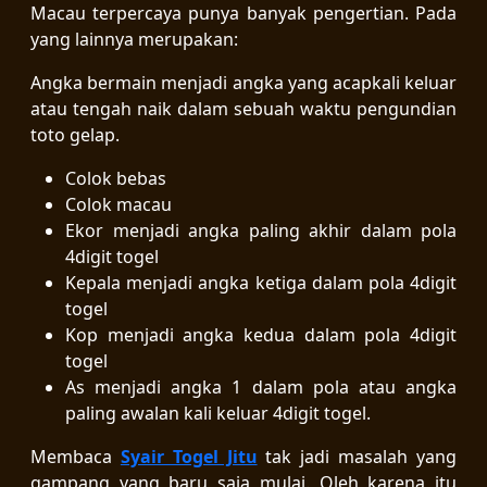
Macau terpercaya punya banyak pengertian. Pada
yang lainnya merupakan:
Angka bermain menjadi angka yang acapkali keluar
atau tengah naik dalam sebuah waktu pengundian
toto gelap.
Colok bebas
Colok macau
Ekor menjadi angka paling akhir dalam pola
4digit togel
Kepala menjadi angka ketiga dalam pola 4digit
togel
Kop menjadi angka kedua dalam pola 4digit
togel
As menjadi angka 1 dalam pola atau angka
paling awalan kali keluar 4digit togel.
Membaca
Syair Togel Jitu
tak jadi masalah yang
gampang yang baru saja mulai. Oleh karena itu