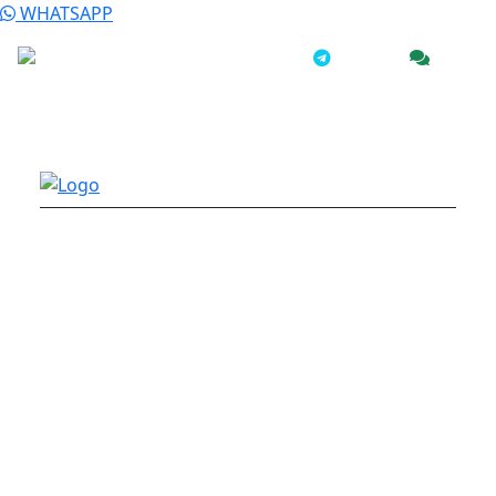
WHATSAPP
Daftar
Jadi
Telegram
Livechat
Download Aplikasi
Member
Togel
Home
Live Draw
Prediksi Togel
Promosi
Jadwal Togel
Data Result