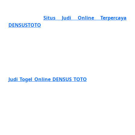
Karenanya, sembari menanti anda bisa memainkan
permainan judi online yang lain yang sudah kami
siapkan di
Situs Judi Online Terpercaya
DENSUSTOTO
.
Keuntungan Masuk Di Situs Judi
Togel Online Terpercaya DENSUS
TOTO
Waktu ini semakin bertambah keuntungan yang
dapat anda temukan jikalau masuk dengan Situs
Judi Togel Online DENSUS TOTO
. Karena itu buat
anda penggemar judi togel yang pingin berasa
keuntungan waktu bermain judi togel online oleh
sebab itu DENSUS TOTO sudah menjadi preferensi
yang paling tepat buat anda. Dibawah ini adalah
sejumlah keuntungan yang bisa anda dapatkan
dengan sangat mudah di situs DENSUS TOTO,
antara lain: