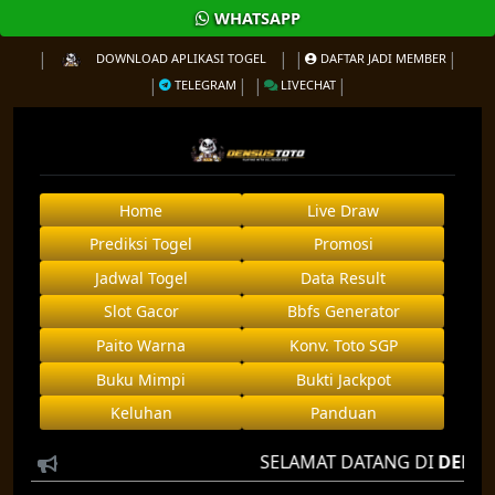
WHATSAPP
DOWNLOAD APLIKASI TOGEL
DAFTAR JADI MEMBER
TELEGRAM
LIVECHAT
Home
Live Draw
Prediksi Togel
Promosi
Jadwal Togel
Data Result
Slot Gacor
Bbfs Generator
Paito Warna
Konv. Toto SGP
Buku Mimpi
Bukti Jackpot
Keluhan
Panduan
SELAMAT DATANG DI
DENSUS