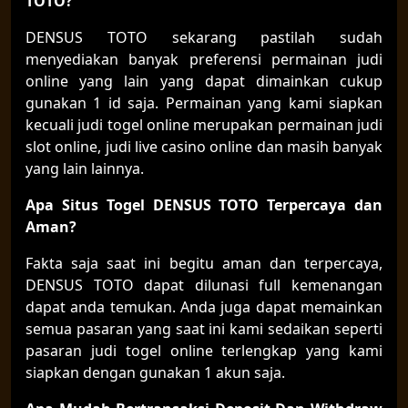
TOTO?
DENSUS TOTO sekarang pastilah sudah
menyediakan banyak preferensi permainan judi
online yang lain yang dapat dimainkan cukup
gunakan 1 id saja. Permainan yang kami siapkan
kecuali judi togel online merupakan permainan judi
slot online, judi live casino online dan masih banyak
yang lain lainnya.
Apa Situs Togel DENSUS TOTO Terpercaya dan
Aman?
Fakta saja saat ini begitu aman dan terpercaya,
DENSUS TOTO dapat dilunasi full kemenangan
dapat anda temukan. Anda juga dapat memainkan
semua pasaran yang saat ini kami sedaikan seperti
pasaran judi togel online terlengkap yang kami
siapkan dengan gunakan 1 akun saja.