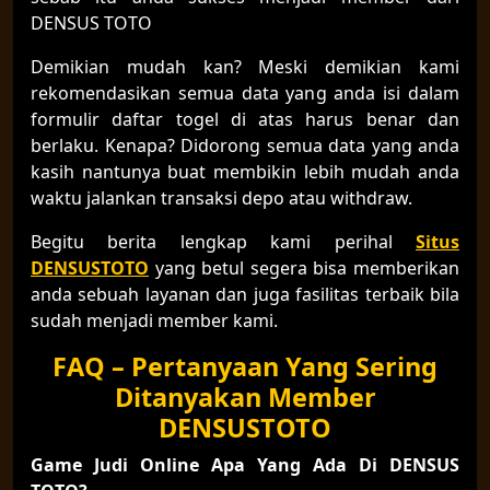
DENSUS TOTO
Demikian mudah kan? Meski demikian kami
rekomendasikan semua data yang anda isi dalam
formulir daftar togel di atas harus benar dan
berlaku. Kenapa? Didorong semua data yang anda
kasih nantunya buat membikin lebih mudah anda
waktu jalankan transaksi depo atau withdraw.
Begitu berita lengkap kami perihal
Situs
DENSUSTOTO
yang betul segera bisa memberikan
anda sebuah layanan dan juga fasilitas terbaik bila
sudah menjadi member kami.
FAQ – Pertanyaan Yang Sering
Ditanyakan Member
DENSUSTOTO
Game Judi Online Apa Yang Ada Di DENSUS