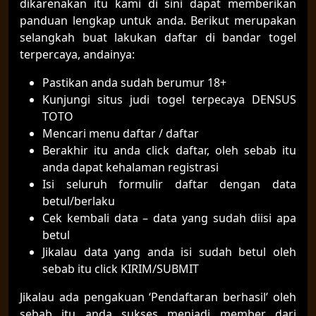
dikarenakan itu kami di sini dapat memberikan
panduan lengkap untuk anda. Berikut merupakan
selangkah buat lakukan daftar di bandar togel
terpercaya, andainya:
Pastikan anda sudah berumur 18+
Kunjungi situs judi togel terpecaya DENSUS
TOTO
Mencari menu daftar / daftar
Berakhir itu anda click daftar, oleh sebab itu
anda dapat kehalaman registrasi
Isi seluruh formulir daftar dengan data
betul/berlaku
Cek kembali data – data yang sudah diisi apa
betul
Jikalau data yang anda isi sudah betul oleh
sebab itu click KIRIM/SUBMIT
Jikalau ada pengakuan ‘Pendaftaran berhasil’ oleh
sebab itu anda sukses menjadi member dari