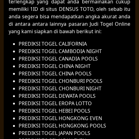
terlengkap yang dapat anda bermainakan cukup
memiliki 1ID di situs DENSUS TOTO, oleh sebab itu
anda segera bisa mendapatkan angka akurat anda
di antara antara lainnya pasaran Judi Togel Online
yang kami siapkan di bawah berikut ini:
PREDIKSI TOGEL CALIFORNIA
PREDIKSI TOGEL CAMBODIA NIGHT
PREDIKSI TOGEL CANADIA POOLS
PREDIKSI TOGEL CHINA NIGHT
PREDIKSI TOGEL CHINA POOLS
PREDIKSI TOGEL CHONBURI POOLS
PREDIKSI TOGEL CHONBURI NIGHT
PREDIKSI TOGEL DEWATA POOLS
PREDIKSI TOGEL EROPA LOTTO
PREDIKSI TOGEL HEBEI POOLS
PREDIKSI TOGEL HONGKONG EVEN
PREDIKSI TOGEL HONGKONG POOLS
PREDIKSI TOGEL JAPAN POOLS