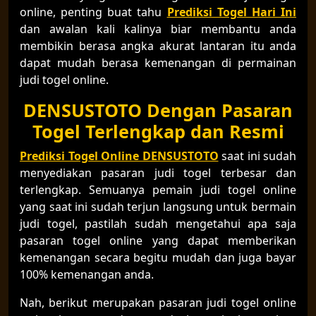
online, penting buat tahu
Prediksi Togel Hari Ini
dan awalan kali kalinya biar membantu anda
membikin berasa angka akurat lantaran itu anda
dapat mudah berasa kemenangan di permainan
judi togel online.
DENSUSTOTO Dengan Pasaran
Togel Terlengkap dan Resmi
Prediksi Togel Online DENSUSTOTO
saat ini sudah
menyediakan pasaran judi togel terbesar dan
terlengkap. Semuanya pemain judi togel online
yang saat ini sudah terjun langsung untuk bermain
judi togel, pastilah sudah mengetahui apa saja
pasaran togel online yang dapat memberikan
kemenangan secara begitu mudah dan juga bayar
100% kemenangan anda.
Nah, berikut merupakan pasaran judi togel online