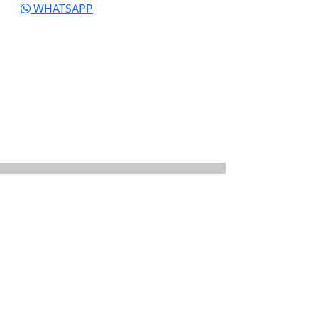
WHATSAPP
MINGGU, 09 AGU 2026 (
07:41:45 AM
)
Promosi
SELAMAT DATANG DI
DENSUSTOTO
AGEN
el Hari Ini –
kap 2024
l Hari Ini, live draw togel dan pula paito
 menjadi situs judi togel terpercaya dan