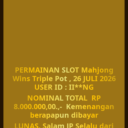
PERMAINAN SLOT Mahjong
Wins Triple Pot , 26 JULI 2026
USER ID : II**NG
NOMINAL TOTAL RP
8.000.000,00.,- Kemenangan
berapapun dibayar
LUNAS
. Salam JP Selalu dari