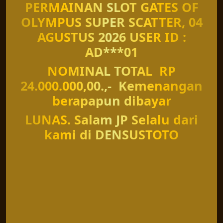
PERMAINAN SLOT GATES OF
OLYMPUS SUPER SCATTER, 04
AGUSTUS 2026 USER ID :
AD***01
NOMINAL TOTAL RP
24.000.000,00.,- Kemenangan
berapapun dibayar
LUNAS
. Salam JP Selalu dari
kami di
DENSUSTOTO