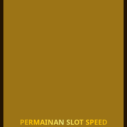
PERMAINAN SLOT SPEED