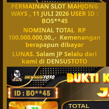
PERMAINAN SLOT MAHJONG
WAYS , 11 JULI 2026 USER ID :
BOS**45
NOMINAL TOTAL RP
100.000.000,00.,- Kemenangan
berapapun dibayar
LUNAS
. Salam JP Selalu dari
kami di
DENSUSTOTO