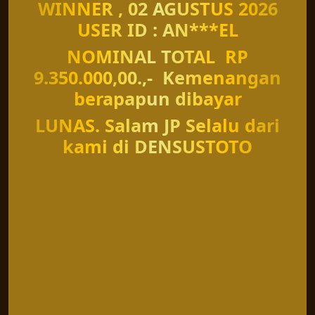
WINNER , 02 AGUSTUS 2026
USER ID : AN***EL
NOMINAL TOTAL RP
9.350.000,00.,- Kemenangan
berapapun dibayar
LUNAS
. Salam JP Selalu dari
kami di
DENSUSTOTO