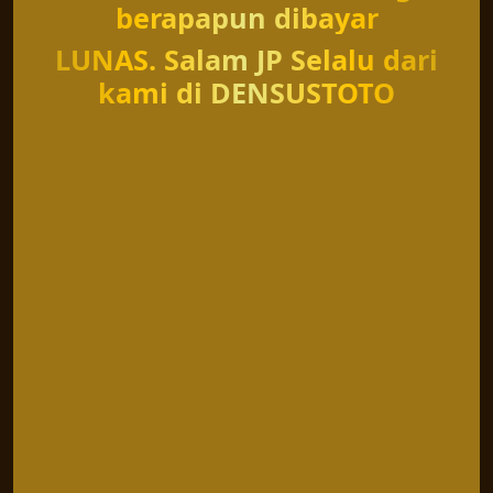
berapapun dibayar
LUNAS
. Salam JP Selalu dari
kami di
DENSUSTOTO