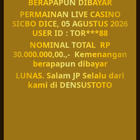
BERAPAPUN
DIBAYAR
PERMAINAN LIVE CASINO
SICBO DICE, 05 AGUSTUS 2026
USER ID : TOR***88
NOMINAL TOTAL RP
30.000.000,00.,- Kemenangan
berapapun dibayar
LUNAS
. Salam JP Selalu dari
kami di
DENSUSTOTO