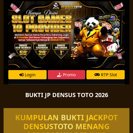
Login
Promo
RTP Slot
BUKTI JP DENSUS TOTO 2026
KUMPULAN BUKTI JACKPOT
DENSUSTOTO MENANG