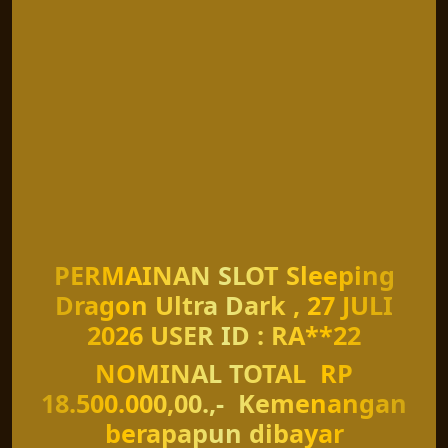
PERMAINAN SLOT Sleeping
Dragon Ultra Dark , 27 JULI
2026 USER ID : RA**22
NOMINAL TOTAL RP
18.500.000,00.,- Kemenangan
berapapun dibayar