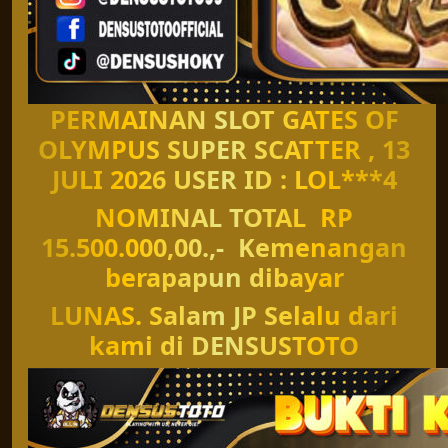
PERMAINAN SLOT GATES OF
OLYMPUS SUPER SCATTER , 13
JULI 2026 USER ID : LOL***4
NOMINAL TOTAL RP
15.500.000,00.,- Kemenangan
berapapun dibayar
LUNAS
. Salam JP Selalu dari
kami di
DENSUSTOTO