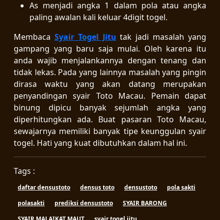
As menjadi angka 1 dalam pola atau angka
paling awalan kali keluar 4digit togel.
Membaca
Syair Togel Jitu
tak jadi masalah yang
gampang yang baru saja mulai. Oleh karena itu
anda wajib menjalankannya dengan tenang dan
tidak lekas. Pada yang lainnya masalah yang pingin
dirasa waktu yang akan datang merupakan
penyandingan syair Toto Macau. Pemain dapat
binung dipicu banyak sejumlah angka yang
diperhitungkan ada. Buat pasaran Toto Macau,
sewajarnya memiliki banyak tipe keunggulan syair
togel. Hati yang kuat dibutuhkan dalam hal ini.
Tags :
daftar densustoto
densus toto
densustoto
pola sakti
polasakti
prediksi densustoto
SYAIR BARONG
SYAIR MALAIKAT MAUT
syair togel jitu