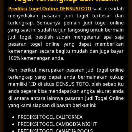
Prediksi Togel Online DENSUSTOTO
saat ini sudah
menyediakan pasaran judi togel terbesar dan
terlengkap. Semuanya pemain judi togel online
yang saat ini sudah terjun langsung untuk bermain
judi togel, pastilah sudah mengetahui apa saja
pasaran togel online yang dapat memberikan
kemenangan secara begitu mudah dan juga bayar
100% kemenangan anda.
Nah, berikut merupakan pasaran judi togel online
terlengkap yang dapat anda bermainakan cukup
memiliki 1ID di situs DENSUS TOTO, oleh sebab itu
anda segera bisa mendapatkan angka akurat anda
di antara antara lainnya pasaran Judi Togel Online
yang kami siapkan di bawah berikut ini:
PREDIKSI TOGEL CALIFORNIA
PREDIKSI TOGEL CAMBODIA NIGHT
PREDIKSI TOGEL CANADIA POOLS