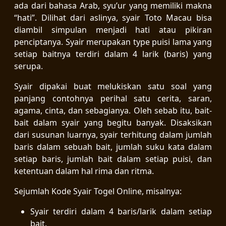
ada dari bahasa Arab, syu’ur yang memiliki makna
“hati”. Dilihat dari aslinya, syair Toto Macau bisa
diambil simpulan menjadi hati atau pikiran
penciptanya. Syair merupakan type puisi lama yang
setiap baitnya terdiri dalam 4 larik (baris) yang
serupa.
Syair dipakai buat melukiskan satu soal yang
panjang contohnya perihal satu cerita, saran,
agama, cinta, dan sebagianya. Oleh sebab itu, bait-
bait dalam syair yang begitu banyak. Disaksikan
dari susunan luarnya, syair terhitung dalam jumlah
baris dalam sebuah bait, jumlah suku kata dalam
setiap baris, jumlah bait dalam setiap puisi, dan
ketentuan dalam hal rima dan ritma.
Sejumlah Kode Syair Togel Online, misalnya:
Syair terdiri dalam 4 baris/larik dalam setiap
bait.