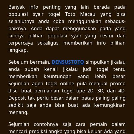
Banyak info penting yang lain berada pada
populasi syair togel Toto Macau yang bisa
selanjutnya anda coba menggunakan sebagus-
baiknya. Anda dapat menggunakan pada yang
lainnya pilihan populasi syair yang resmi dan
terpercaya sekaligus memberikan info pilihan
lengkap.
Sebelum bermain,
DENSUSTOTO
simpulkan jikalau
anda sudah kenali jikalau judi togel tentu
memberikan keuntungan yang lebih besar.
Sejumlah agen togel online pula menjual promo
disc. buat permainan togel tipe 2D, 3D, dan 4D.
Deposit tak perlu besar, dalam batas paling paling
sedikit saja anda bisa buat ada kemungkinan
menang.
Sejumlah contohnya saja cara pemain dalam
mencari prediksi angka yang bisa keluar. Ada yang