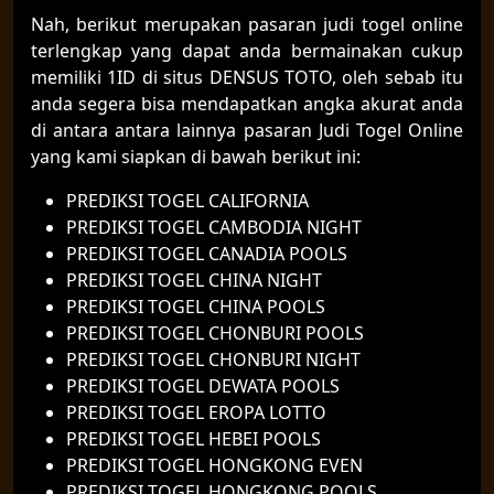
Nah, berikut merupakan pasaran judi togel online
terlengkap yang dapat anda bermainakan cukup
memiliki 1ID di situs DENSUS TOTO, oleh sebab itu
anda segera bisa mendapatkan angka akurat anda
di antara antara lainnya pasaran Judi Togel Online
yang kami siapkan di bawah berikut ini:
PREDIKSI TOGEL CALIFORNIA
PREDIKSI TOGEL CAMBODIA NIGHT
PREDIKSI TOGEL CANADIA POOLS
PREDIKSI TOGEL CHINA NIGHT
PREDIKSI TOGEL CHINA POOLS
PREDIKSI TOGEL CHONBURI POOLS
PREDIKSI TOGEL CHONBURI NIGHT
PREDIKSI TOGEL DEWATA POOLS
PREDIKSI TOGEL EROPA LOTTO
PREDIKSI TOGEL HEBEI POOLS
PREDIKSI TOGEL HONGKONG EVEN
PREDIKSI TOGEL HONGKONG POOLS