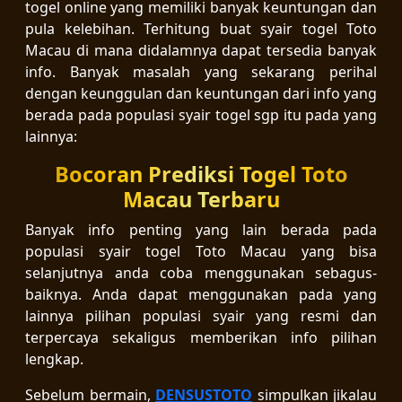
togel online yang memiliki banyak keuntungan dan
pula kelebihan. Terhitung buat syair togel Toto
Macau di mana didalamnya dapat tersedia banyak
info. Banyak masalah yang sekarang perihal
dengan keunggulan dan keuntungan dari info yang
berada pada populasi syair togel sgp itu pada yang
lainnya:
Bocoran Prediksi Togel Toto
Macau Terbaru
Banyak info penting yang lain berada pada
populasi syair togel Toto Macau yang bisa
selanjutnya anda coba menggunakan sebagus-
baiknya. Anda dapat menggunakan pada yang
lainnya pilihan populasi syair yang resmi dan
terpercaya sekaligus memberikan info pilihan
lengkap.
Sebelum bermain,
DENSUSTOTO
simpulkan jikalau