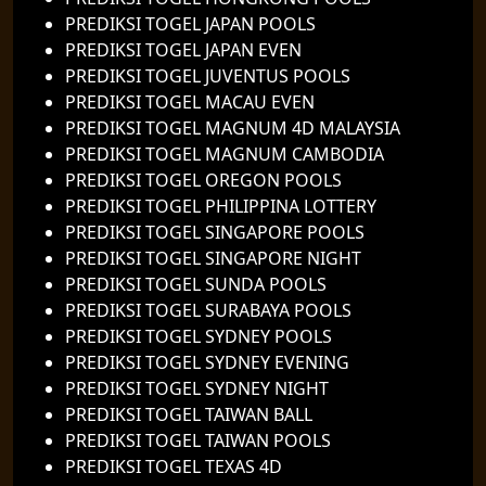
PREDIKSI TOGEL JAPAN POOLS
PREDIKSI TOGEL JAPAN EVEN
PREDIKSI TOGEL JUVENTUS POOLS
PREDIKSI TOGEL MACAU EVEN
PREDIKSI TOGEL MAGNUM 4D MALAYSIA
PREDIKSI TOGEL MAGNUM CAMBODIA
PREDIKSI TOGEL OREGON POOLS
PREDIKSI TOGEL PHILIPPINA LOTTERY
PREDIKSI TOGEL SINGAPORE POOLS
PREDIKSI TOGEL SINGAPORE NIGHT
PREDIKSI TOGEL SUNDA POOLS
PREDIKSI TOGEL SURABAYA POOLS
PREDIKSI TOGEL SYDNEY POOLS
PREDIKSI TOGEL SYDNEY EVENING
PREDIKSI TOGEL SYDNEY NIGHT
PREDIKSI TOGEL TAIWAN BALL
PREDIKSI TOGEL TAIWAN POOLS
PREDIKSI TOGEL TEXAS 4D