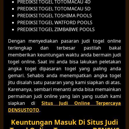
PREDIKSI TOGEL TOTOMACAU 4D
PREDIKSI TOGEL TOTOMACAU 5D
PREDIKSI TOGEL TOSHIMA POOLS
PREDIKSI TOGEL WATFORD POOLS
PREDIKSI TOGEL ZIMBABWE POOLS
Dengan menyediakan pasaran judi togel online
terlengkap dan terbesar pastilah bakal
memberikan keuntungan waktu anda bermain judi
togel online. Saat ini anda bisa lakukan peletakan
angka togel dipasaran togel yang paling anda
gemari. Sehabis anda menempatkan angka togel
jitu disalah satu pasaran yang kami siapkan di atas.
Karenanya, sembari menanti anda bisa memainkan
permainan judi online yang lain yang sudah kami
siapkan di
Situs Judi Online Terpercaya
DENSUSTOTO
.
Keuntungan Masuk Di Situs Judi