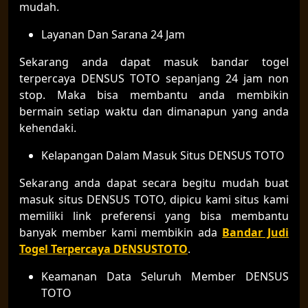
mudah.
Layanan Dan Sarana 24 Jam
Sekarang anda dapat masuk bandar togel
terpercaya DENSUS TOTO sepanjang 24 jam non
stop. Maka bisa membantu anda membikin
bermain setiap waktu dan dimanapun yang anda
kehendaki.
Kelapangan Dalam Masuk Situs DENSUS TOTO
Sekarang anda dapat secara begitu mudah buat
masuk situs DENSUS TOTO, dipicu kami situs kami
memiliki link preferensi yang bisa membantu
banyak member kami membikin ada
Bandar Judi
Togel Terpercaya DENSUSTOTO
.
Keamanan Data Seluruh Member DENSUS
TOTO