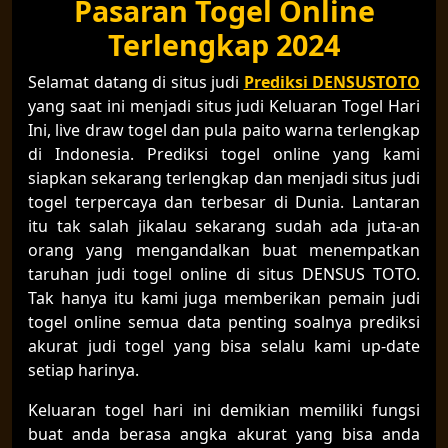
Pasaran Togel Online
Terlengkap 2024
Selamat datang di situs judi
Prediksi DENSUSTOTO
yang saat ini menjadi situs judi Keluaran Togel Hari
Ini, live draw togel dan pula paito warna terlengkap
di Indonesia. Prediksi togel online yang kami
siapkan sekarang terlengkap dan menjadi situs judi
togel terpercaya dan terbesar di Dunia. Lantaran
itu tak salah jikalau sekarang sudah ada juta-an
orang yang mengandalkan buat menempatkan
taruhan judi togel online di situs DENSUS TOTO.
Tak hanya itu kami juga memberikan pemain judi
togel online semua data penting soalnya prediksi
akurat judi togel yang bisa selalu kami up-date
setiap harinya.
Keluaran togel hari ini demikian memiliki fungsi
buat anda berasa angka akurat yang bisa anda