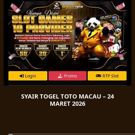
Login
Promo
RTP Slot
SYAIR TOGEL TOTO MACAU – 24
MARET 2026