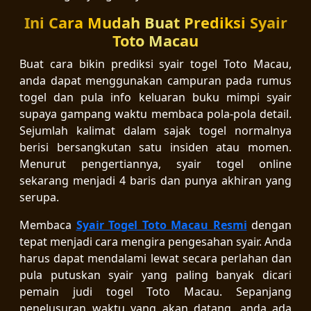
Ini Cara Mudah Buat Prediksi Syair
Toto Macau
Buat cara bikin prediksi syair togel Toto Macau,
anda dapat menggunakan campuran pada rumus
togel dan pula info keluaran buku mimpi syair
supaya gampang waktu membaca pola-pola detail.
Sejumlah kalimat dalam sajak togel normalnya
berisi bersangkutan satu insiden atau momen.
Menurut pengertiannya, syair togel online
sekarang menjadi 4 baris dan punya akhiran yang
serupa.
Membaca
Syair Togel Toto Macau Resmi
dengan
tepat menjadi cara mengira pengesahan syair. Anda
harus dapat mendalami lewat secara perlahan dan
pula putuskan syair yang paling banyak dicari
pemain judi togel Toto Macau. Sepanjang
penelusuran waktu yang akan datang, anda ada