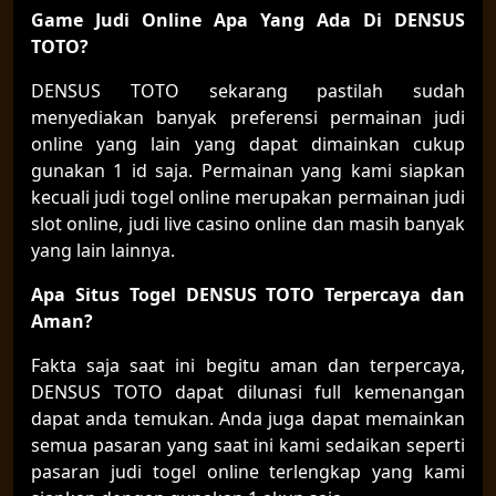
Game Judi Online Apa Yang Ada Di DENSUS
TOTO?
DENSUS TOTO sekarang pastilah sudah
menyediakan banyak preferensi permainan judi
online yang lain yang dapat dimainkan cukup
gunakan 1 id saja. Permainan yang kami siapkan
kecuali judi togel online merupakan permainan judi
slot online, judi live casino online dan masih banyak
yang lain lainnya.
Apa Situs Togel DENSUS TOTO Terpercaya dan
Aman?
Fakta saja saat ini begitu aman dan terpercaya,
DENSUS TOTO dapat dilunasi full kemenangan
dapat anda temukan. Anda juga dapat memainkan
semua pasaran yang saat ini kami sedaikan seperti
pasaran judi togel online terlengkap yang kami