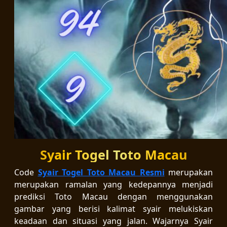
Syair Togel Toto Macau
Code
Syair Togel Toto Macau Resmi
merupakan
merupakan ramalan yang kedepannya menjadi
prediksi Toto Macau dengan menggunakan
gambar yang berisi kalimat syair melukiskan
keadaan dan situasi yang jalan. Wajarnya Syair