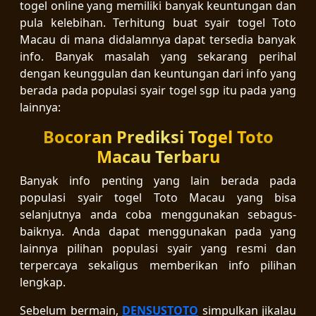
togel online yang memiliki banyak keuntungan dan
pula kelebihan. Terhitung buat syair togel Toto
Macau di mana didalamnya dapat tersedia banyak
info. Banyak masalah yang sekarang perihal
dengan keunggulan dan keuntungan dari info yang
berada pada populasi syair togel sgp itu pada yang
lainnya:
Bocoran Prediksi Togel Toto
Macau Terbaru
Banyak info penting yang lain berada pada
populasi syair togel Toto Macau yang bisa
selanjutnya anda coba menggunakan sebagus-
baiknya. Anda dapat menggunakan pada yang
lainnya pilihan populasi syair yang resmi dan
terpercaya sekaligus memberikan info pilihan
lengkap.
Sebelum bermain,
DENSUSTOTO
simpulkan jikalau