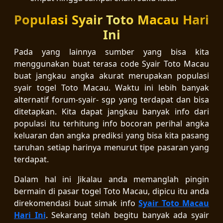
Populasi Syair Toto Macau Hari
Ini
Pada yang lainnya sumber yang bisa kita
menggunakan buat terasa code Syair Toto Macau
buat jangkau angka akurat merupakan populasi
syair togel Toto Macau. Waktu ini lebih banyak
alternatif forum-syair- sgp yang terdapat dan bisa
ditetapkan. Kita dapat jangkau banyak info dari
populasi itu terhitung info bocoran perihal angka
keluaran dan angka prediksi yang bisa kita pasang
taruhan setiap harinya menurut tipe pasaran yang
terdapat.
Dalam hal ini Jikalau anda memanglah pingin
bermain di pasar togel Toto Macau, dipicu itu anda
direkomendasi buat simak info
Syair Toto Macau
Hari Ini
. Sekarang telah begitu banyak ada syair