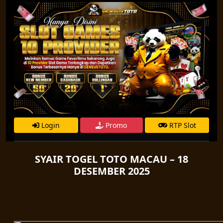
Login
Promo
RTP Slot
SYAIR TOGEL TOTO MACAU – 18
DESEMBER 2025