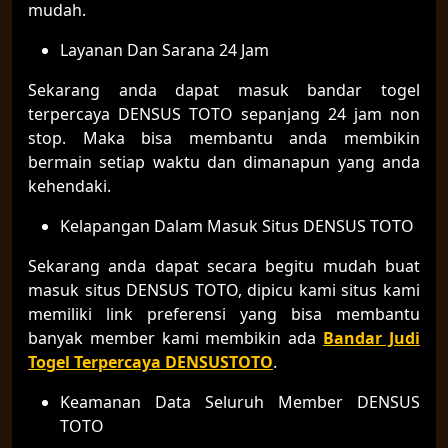
mudah.
Layanan Dan Sarana 24 Jam
Sekarang anda dapat masuk bandar togel
terpercaya DENSUS TOTO sepanjang 24 jam non
stop. Maka bisa membantu anda membikin
bermain setiap waktu dan dimanapun yang anda
kehendaki.
Kelapangan Dalam Masuk Situs DENSUS TOTO
Sekarang anda dapat secara begitu mudah buat
masuk situs DENSUS TOTO, dipicu kami situs kami
memiliki link preferensi yang bisa membantu
banyak member kami membikin ada
Bandar Judi
Togel Terpercaya DENSUSTOTO
.
Keamanan Data Seluruh Member DENSUS
TOTO