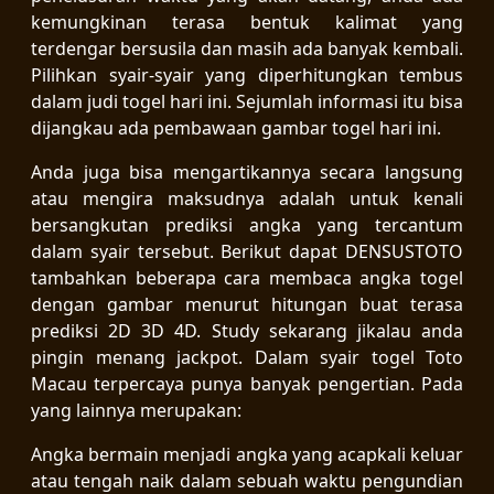
kemungkinan terasa bentuk kalimat yang
terdengar bersusila dan masih ada banyak kembali.
Pilihkan syair-syair yang diperhitungkan tembus
dalam judi togel hari ini. Sejumlah informasi itu bisa
dijangkau ada pembawaan gambar togel hari ini.
Anda juga bisa mengartikannya secara langsung
atau mengira maksudnya adalah untuk kenali
bersangkutan prediksi angka yang tercantum
dalam syair tersebut. Berikut dapat DENSUSTOTO
tambahkan beberapa cara membaca angka togel
dengan gambar menurut hitungan buat terasa
prediksi 2D 3D 4D. Study sekarang jikalau anda
pingin menang jackpot. Dalam syair togel Toto
Macau terpercaya punya banyak pengertian. Pada
yang lainnya merupakan:
Angka bermain menjadi angka yang acapkali keluar
atau tengah naik dalam sebuah waktu pengundian