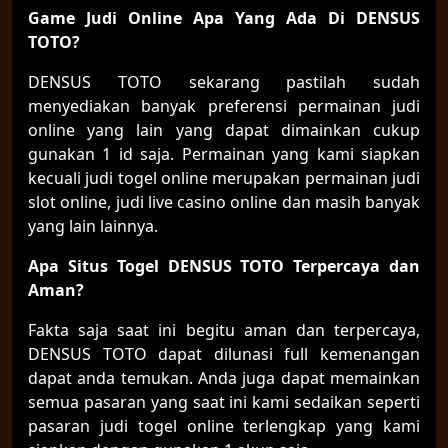
Game Judi Online Apa Yang Ada Di DENSUS
TOTO?
DENSUS TOTO sekarang pastilah sudah
menyediakan banyak preferensi permainan judi
online yang lain yang dapat dimainkan cukup
gunakan 1 id saja. Permainan yang kami siapkan
kecuali judi togel online merupakan permainan judi
slot online, judi live casino online dan masih banyak
yang lain lainnya.
Apa Situs Togel DENSUS TOTO Terpercaya dan
Aman?
Fakta saja saat ini begitu aman dan terpercaya,
DENSUS TOTO dapat dilunasi full kemenangan
dapat anda temukan. Anda juga dapat memainkan
semua pasaran yang saat ini kami sedaikan seperti
pasaran judi togel online terlengkap yang kami