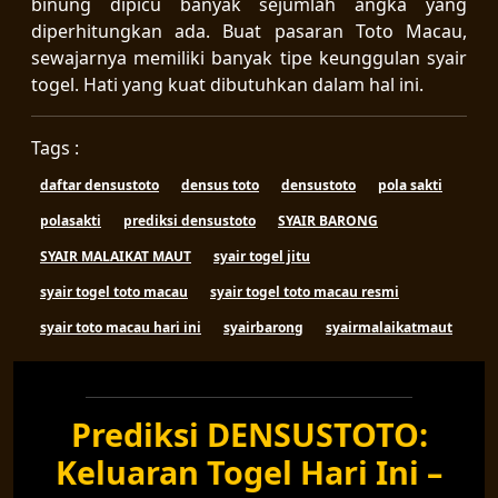
binung dipicu banyak sejumlah angka yang
diperhitungkan ada. Buat pasaran Toto Macau,
sewajarnya memiliki banyak tipe keunggulan syair
togel. Hati yang kuat dibutuhkan dalam hal ini.
Tags :
daftar densustoto
densus toto
densustoto
pola sakti
polasakti
prediksi densustoto
SYAIR BARONG
SYAIR MALAIKAT MAUT
syair togel jitu
syair togel toto macau
syair togel toto macau resmi
syair toto macau hari ini
syairbarong
syairmalaikatmaut
Prediksi DENSUSTOTO:
Keluaran Togel Hari Ini –