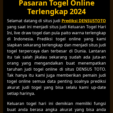
Pasaran Togel Online
Terlengkap 2024
Selamat datang di situs judi
Prediksi DENSUSTOTO
yang saat ini menjadi situs judi Keluaran Togel Hari
Ini, live draw togel dan pula paito warna terlengkap
di Indonesia. Prediksi togel online yang kami
siapkan sekarang terlengkap dan menjadi situs judi
togel terpercaya dan terbesar di Dunia. Lantaran
itu tak salah jikalau sekarang sudah ada juta-an
orang yang mengandalkan buat menempatkan
taruhan judi togel online di situs DENSUS TOTO.
Tak hanya itu kami juga memberikan pemain judi
togel online semua data penting soalnya prediksi
akurat judi togel yang bisa selalu kami up-date
setiap harinya.
Keluaran togel hari ini demikian memiliki fungsi
buat anda berasa angka akurat yang bisa anda