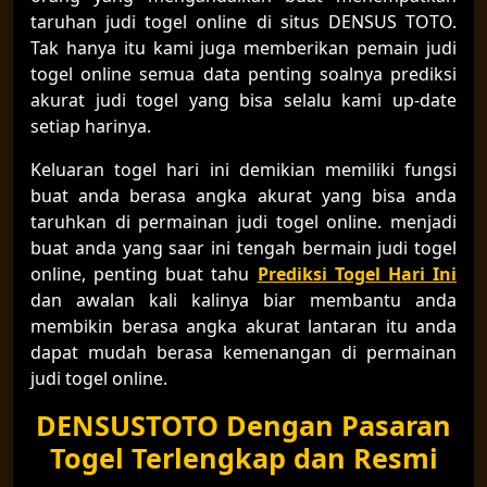
taruhan judi togel online di situs DENSUS TOTO.
Tak hanya itu kami juga memberikan pemain judi
togel online semua data penting soalnya prediksi
akurat judi togel yang bisa selalu kami up-date
setiap harinya.
Keluaran togel hari ini demikian memiliki fungsi
buat anda berasa angka akurat yang bisa anda
taruhkan di permainan judi togel online. menjadi
buat anda yang saar ini tengah bermain judi togel
online, penting buat tahu
Prediksi Togel Hari Ini
dan awalan kali kalinya biar membantu anda
membikin berasa angka akurat lantaran itu anda
dapat mudah berasa kemenangan di permainan
judi togel online.
DENSUSTOTO Dengan Pasaran
Togel Terlengkap dan Resmi