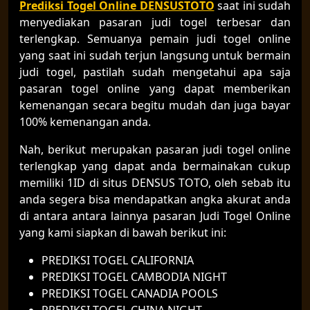
Prediksi Togel Online DENSUSTOTO
saat ini sudah
menyediakan pasaran judi togel terbesar dan
terlengkap. Semuanya pemain judi togel online
yang saat ini sudah terjun langsung untuk bermain
judi togel, pastilah sudah mengetahui apa saja
pasaran togel online yang dapat memberikan
kemenangan secara begitu mudah dan juga bayar
100% kemenangan anda.
Nah, berikut merupakan pasaran judi togel online
terlengkap yang dapat anda bermainakan cukup
memiliki 1ID di situs DENSUS TOTO, oleh sebab itu
anda segera bisa mendapatkan angka akurat anda
di antara antara lainnya pasaran Judi Togel Online
yang kami siapkan di bawah berikut ini:
PREDIKSI TOGEL CALIFORNIA
PREDIKSI TOGEL CAMBODIA NIGHT
PREDIKSI TOGEL CANADIA POOLS
PREDIKSI TOGEL CHINA NIGHT