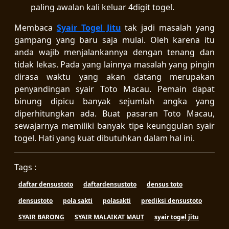
paling awalan kali keluar 4digit togel.
Membaca
Syair Togel Jitu
tak jadi masalah yang
gampang yang baru saja mulai. Oleh karena itu
anda wajib menjalankannya dengan tenang dan
tidak lekas. Pada yang lainnya masalah yang pingin
dirasa waktu yang akan datang merupakan
penyandingan syair Toto Macau. Pemain dapat
binung dipicu banyak sejumlah angka yang
diperhitungkan ada. Buat pasaran Toto Macau,
sewajarnya memiliki banyak tipe keunggulan syair
togel. Hati yang kuat dibutuhkan dalam hal ini.
Tags :
daftar densustoto
daftardensustoto
densus toto
densustoto
pola sakti
polasakti
prediksi densustoto
SYAIR BARONG
SYAIR MALAIKAT MAUT
syair togel jitu