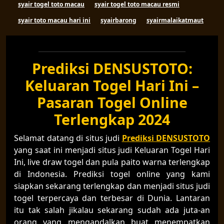
syair togel toto macau
syair togel toto macau resmi
syair toto macau hari ini
syairbarong
syairmalaikatmaut
Prediksi DENSUSTOTO:
Keluaran Togel Hari Ini –
Pasaran Togel Online
Terlengkap 2024
Selamat datang di situs judi
Prediksi DENSUSTOTO
yang saat ini menjadi situs judi Keluaran Togel Hari
Ini, live draw togel dan pula paito warna terlengkap
di Indonesia. Prediksi togel online yang kami
siapkan sekarang terlengkap dan menjadi situs judi
togel terpercaya dan terbesar di Dunia. Lantaran
itu tak salah jikalau sekarang sudah ada juta-an
orang yang mengandalkan buat menempatkan