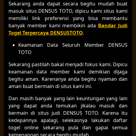
Sekarang anda dapat secara begitu mudah buat
masuk situs DENSUS TOTO, dipicu kami situs kami
memiliki link preferensi yang bisa membantu
banyak member kami membikin ada
Bandar Judi
Togel Terpercaya DENSUSTOTO
.
Keamanan Data Seluruh Member DENSUS
TOTO
Sekarang pastilah bakal menjadi fokus kami. Dipicu
keamanan data member kami demikian dijaga
begitu aman. Karenanya anda begitu nyaman dan
aman buat bermain di situs kami ini.
Dan masih banyak yang lain keuntungan yang lain
yang dapat anda temukan jikalau masuk dan
bermain di situs judi DENSUS TOTO. Karena itu
kedepannya apalagi, selekasnya lakukan daftar
togel online sekarang pula dan gapai semua
kemenangan secara begitu mudah.