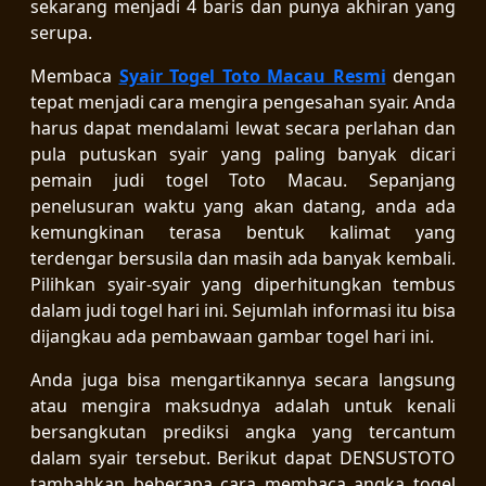
sekarang menjadi 4 baris dan punya akhiran yang
serupa.
Membaca
Syair Togel Toto Macau Resmi
dengan
tepat menjadi cara mengira pengesahan syair. Anda
harus dapat mendalami lewat secara perlahan dan
pula putuskan syair yang paling banyak dicari
pemain judi togel Toto Macau. Sepanjang
penelusuran waktu yang akan datang, anda ada
kemungkinan terasa bentuk kalimat yang
terdengar bersusila dan masih ada banyak kembali.
Pilihkan syair-syair yang diperhitungkan tembus
dalam judi togel hari ini. Sejumlah informasi itu bisa
dijangkau ada pembawaan gambar togel hari ini.
Anda juga bisa mengartikannya secara langsung
atau mengira maksudnya adalah untuk kenali
bersangkutan prediksi angka yang tercantum
dalam syair tersebut. Berikut dapat DENSUSTOTO
tambahkan beberapa cara membaca angka togel