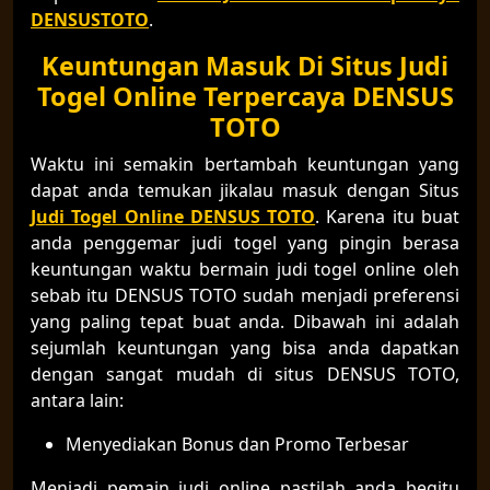
DENSUSTOTO
.
Keuntungan Masuk Di Situs Judi
Togel Online Terpercaya DENSUS
TOTO
Waktu ini semakin bertambah keuntungan yang
dapat anda temukan jikalau masuk dengan Situs
Judi Togel Online DENSUS TOTO
. Karena itu buat
anda penggemar judi togel yang pingin berasa
keuntungan waktu bermain judi togel online oleh
sebab itu DENSUS TOTO sudah menjadi preferensi
yang paling tepat buat anda. Dibawah ini adalah
sejumlah keuntungan yang bisa anda dapatkan
dengan sangat mudah di situs DENSUS TOTO,
antara lain:
Menyediakan Bonus dan Promo Terbesar
Menjadi pemain judi online pastilah anda begitu