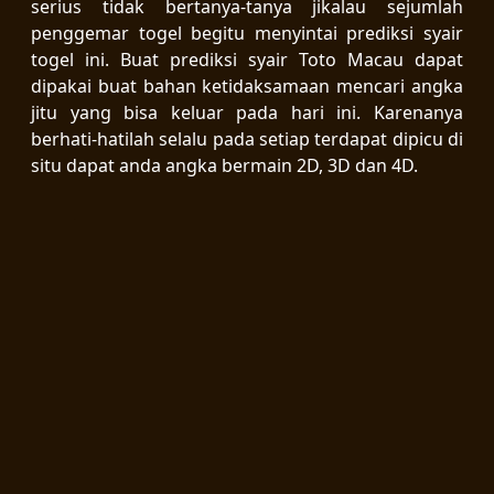
serius tidak bertanya-tanya jikalau sejumlah
penggemar togel begitu menyintai prediksi syair
togel ini. Buat prediksi syair Toto Macau dapat
dipakai buat bahan ketidaksamaan mencari angka
jitu yang bisa keluar pada hari ini. Karenanya
berhati-hatilah selalu pada setiap terdapat dipicu di
situ dapat anda angka bermain 2D, 3D dan 4D.