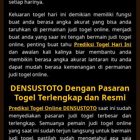
setiap harinya.
Keluaran togel hari ini demikian memiliki fungsi
buat anda berasa angka akurat yang bisa anda
taruhkan di permainan judi togel online. menjadi
buat anda yang saar ini tengah bermain judi togel
online, penting buat tahu
Prediksi Togel Hari Ini
dan awalan kali kalinya biar membantu anda
membikin berasa angka akurat lantaran itu anda
dapat mudah berasa kemenangan di permainan
judi togel online.
DENSUSTOTO Dengan Pasaran
Togel Terlengkap dan Resmi
Prediksi Togel Online DENSUSTOTO
saat ini sudah
menyediakan pasaran judi togel terbesar dan
terlengkap. Semuanya pemain judi togel online
yang saat ini sudah terjun langsung untuk bermain
judi togel, pastilah sudah mengetahui apa saja