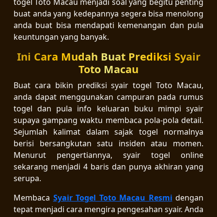
togel Toto Macau menjadi soal yang begitu penting
buat anda yang kedepannya segera bisa menolong
anda buat bisa mendapati kemenangan dan pula
keuntungan yang banyak.
Ini Cara Mudah Buat Prediksi Syair
Toto Macau
Buat cara bikin prediksi syair togel Toto Macau,
anda dapat menggunakan campuran pada rumus
togel dan pula info keluaran buku mimpi syair
supaya gampang waktu membaca pola-pola detail.
Sejumlah kalimat dalam sajak togel normalnya
berisi bersangkutan satu insiden atau momen.
Menurut pengertiannya, syair togel online
sekarang menjadi 4 baris dan punya akhiran yang
serupa.
Membaca
Syair Togel Toto Macau Resmi
dengan
tepat menjadi cara mengira pengesahan syair. Anda