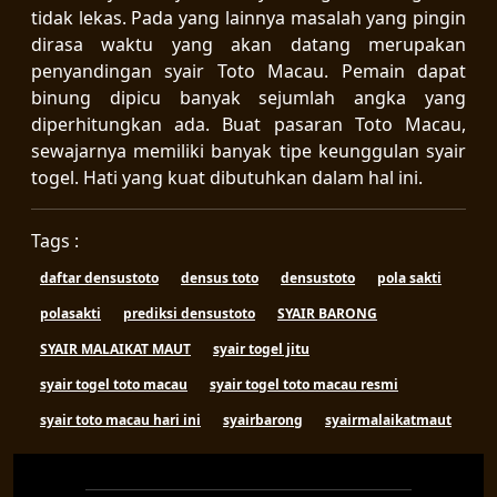
tidak lekas. Pada yang lainnya masalah yang pingin
dirasa waktu yang akan datang merupakan
penyandingan syair Toto Macau. Pemain dapat
binung dipicu banyak sejumlah angka yang
diperhitungkan ada. Buat pasaran Toto Macau,
sewajarnya memiliki banyak tipe keunggulan syair
togel. Hati yang kuat dibutuhkan dalam hal ini.
Tags :
daftar densustoto
densus toto
densustoto
pola sakti
polasakti
prediksi densustoto
SYAIR BARONG
SYAIR MALAIKAT MAUT
syair togel jitu
syair togel toto macau
syair togel toto macau resmi
syair toto macau hari ini
syairbarong
syairmalaikatmaut