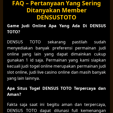
FAQ – Pertanyaan Yang Sering
Ditanyakan Member
DENSUSTOTO
Game Judi Online Apa Yang Ada Di DENSUS
TOTO?
DENSUS TOTO sekarang pastilah sudah
menyediakan banyak preferensi permainan judi
online yang lain yang dapat dimainkan cukup
gunakan 1 id saja. Permainan yang kami siapkan
kecuali judi togel online merupakan permainan judi
slot online, judi live casino online dan masih banyak
yang lain lainnya.
Apa Situs Togel DENSUS TOTO Terpercaya dan
Aman?
Fakta saja saat ini begitu aman dan terpercaya,
DENSUS TOTO dapat dilunasi full kemenangan