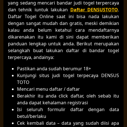
yang sedang mencari bandar judi togel terpercaya
dan tehnik iuntuk lakukan
Daftar DENSUSTOTO
.
Daftar Togel Online saat ini bisa nada lakukan
dengan sangat mudah dan gratis, meski demikian
kalau anda belum ketahui cara mendaftarnya
dikarenakan itu kami di sini dapat memberikan
panduan lengkap untuk anda. Berikut merupakan
selangkah buat lakukan daftar di bandar togel
terpercaya, andainya:
Pastikan anda sudah berumur 18+
Kunjungi situs judi togel terpecaya DENSUS
TOTO
Mencari menu daftar / daftar
Berakhir itu anda click daftar, oleh sebab itu
anda dapat kehalaman registrasi
Isi seluruh formulir daftar dengan data
betul/berlaku
Cek kembali data – data yang sudah diisi apa