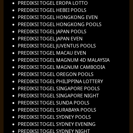
PREDIKSI TOGEL EROPA LOTTO
PREDIKSI TOGEL HEBEI POOLS
PREDIKSI TOGEL HONGKONG EVEN
PREDIKSI TOGEL HONGKONG POOLS
PREDIKSI TOGEL JAPAN POOLS
PREDIKSI TOGEL JAPAN EVEN
PREDIKSI TOGEL JUVENTUS POOLS
PREDIKSI TOGEL MACAU EVEN
PREDIKSI TOGEL MAGNUM 4D MALAYSIA
PREDIKSI TOGEL MAGNUM CAMBODIA
PREDIKSI TOGEL OREGON POOLS
PREDIKSI TOGEL PHILIPPINA LOTTERY
PREDIKSI TOGEL SINGAPORE POOLS
PREDIKSI TOGEL SINGAPORE NIGHT
PREDIKSI TOGEL SUNDA POOLS
PREDIKSI TOGEL SURABAYA POOLS
PREDIKSI TOGEL SYDNEY POOLS
PREDIKSI TOGEL SYDNEY EVENING
PREDIKSI TOGEL SYDNEY NIGHT