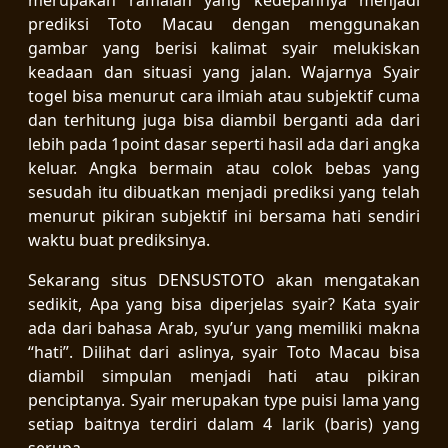
merupakan ramalan yang kedepannya menjadi
prediksi Toto Macau dengan menggunakan
gambar yang berisi kalimat syair melukiskan
keadaan dan situasi yang jalan. Wajarnya Syair
togel bisa menurut cara ilmiah atau subjektif cuma
dan terhitung juga bisa diambil berganti ada dari
lebih pada 1point dasar seperti hasil ada dari angka
keluar. Angka bermain atau colok bebas yang
sesudah itu dibuatkan menjadi prediksi yang telah
menurut pikiran subjektif ini bersama hati sendiri
waktu buat prediksinya.
Sekarang situs DENSUSTOTO akan mengatakan
sedikit, Apa yang bisa diperjelas syair? Kata syair
ada dari bahasa Arab, syu’ur yang memiliki makna
“hati”. Dilihat dari aslinya, syair Toto Macau bisa
diambil simpulan menjadi hati atau pikiran
penciptanya. Syair merupakan type puisi lama yang
setiap baitnya terdiri dalam 4 larik (baris) yang