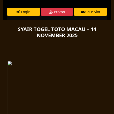
Login
Promo
RTP Slot
SYAIR TOGEL TOTO MACAU – 14
NOVEMBER 2025