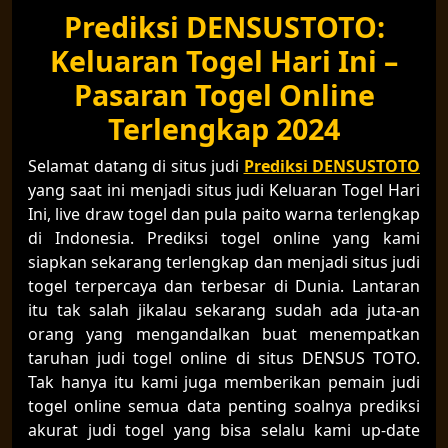
Prediksi DENSUSTOTO:
Keluaran Togel Hari Ini –
Pasaran Togel Online
Terlengkap 2024
Selamat datang di situs judi
Prediksi DENSUSTOTO
yang saat ini menjadi situs judi Keluaran Togel Hari
Ini, live draw togel dan pula paito warna terlengkap
di Indonesia. Prediksi togel online yang kami
siapkan sekarang terlengkap dan menjadi situs judi
togel terpercaya dan terbesar di Dunia. Lantaran
itu tak salah jikalau sekarang sudah ada juta-an
orang yang mengandalkan buat menempatkan
taruhan judi togel online di situs DENSUS TOTO.
Tak hanya itu kami juga memberikan pemain judi
togel online semua data penting soalnya prediksi
akurat judi togel yang bisa selalu kami up-date