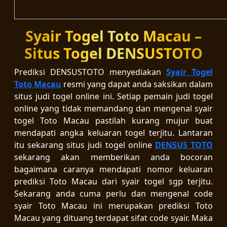
Syair Togel Toto Macau –
Situs Togel DENSUSTOTO
Prediksi DENSUSTOTO menyediakan
Syair Togel
Toto Macau
resmi yang dapat anda saksikan dalam
situs judi togel online ini. Setiap pemain judi togel
online yang tidak memandang dan mengenal syair
togel Toto Macau pastilah kurang mujur buat
mendapati angka keluaran togel terjitu. Lantaran
itu sekarang situs judi togel online
DENSUS TOTO
sekarang akan memberikan anda bocoran
bagaimana caranya mendapati nomor keluaran
prediksi Toto Macau dari syair togel sgp terjitu.
Sekarang anda cuma perlu dan mengenal code
syair Toto Macau ini merupakan prediksi Toto
Macau yang dituang terdapat sifat code syair. Maka