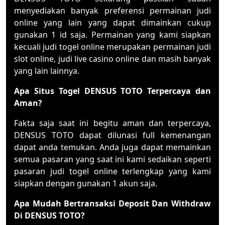
menyediakan banyak preferensi permainan judi
online yang lain yang dapat dimainkan cukup
gunakan 1 id saja. Permainan yang kami siapkan
kecuali judi togel online merupakan permainan judi
slot online, judi live casino online dan masih banyak
yang lain lainnya.
Apa Situs Togel DENSUS TOTO Terpercaya dan
Aman?
Fakta saja saat ini begitu aman dan terpercaya,
DENSUS TOTO dapat dilunasi full kemenangan
dapat anda temukan. Anda juga dapat memainkan
semua pasaran yang saat ini kami sedaikan seperti
pasaran judi togel online terlengkap yang kami
siapkan dengan gunakan 1 akun saja.
Apa Mudah
Bert
ransaksi Deposit Dan Withdraw
Di DENSUS TOTO?