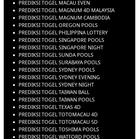
PREDIKSI TOGEL MACAU EVEN
PREDIKSI TOGEL MAGNUM 4D MALAYSIA
PREDIKSI TOGEL MAGNUM CAMBODIA
PREDIKSI TOGEL OREGON POOLS
PREDIKSI TOGEL PHILIPPINA LOTTERY
PREDIKSI TOGEL SINGAPORE POOLS
PREDIKSI TOGEL SINGAPORE NIGHT
PREDIKSI TOGEL SUNDA POOLS
PREDIKSI TOGEL SURABAYA POOLS
PREDIKSI TOGEL SYDNEY POOLS
PREDIKSI TOGEL SYDNEY EVENING
PREDIKSI TOGEL SYDNEY NIGHT
PREDIKSI TOGEL TAIWAN BALL
PREDIKSI TOGEL TAIWAN POOLS
PREDIKSI TOGEL TEXAS 4D
PREDIKSI TOGEL TOTOMACAU 4D
PREDIKSI TOGEL TOTOMACAU 5D
PREDIKSI TOGEL TOSHIMA POOLS
PREDIKSI TOGEL WATFORD POOLS