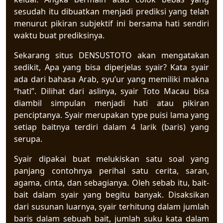
sesudah itu dibuatkan menjadi prediksi yang telah
menurut pikiran subjektif ini bersama hati sendiri
waktu buat prediksinya.
Sekarang situs DENSUSTOTO akan mengatakan
sedikit, Apa yang bisa diperjelas syair? Kata syair
ada dari bahasa Arab, syu’ur yang memiliki makna
“hati”. Dilihat dari aslinya, syair Toto Macau bisa
diambil simpulan menjadi hati atau pikiran
penciptanya. Syair merupakan type puisi lama yang
setiap baitnya terdiri dalam 4 larik (baris) yang
serupa.
Syair dipakai buat melukiskan satu soal yang
panjang contohnya perihal satu cerita, saran,
agama, cinta, dan sebagianya. Oleh sebab itu, bait-
bait dalam syair yang begitu banyak. Disaksikan
dari susunan luarnya, syair terhitung dalam jumlah
baris dalam sebuah bait, jumlah suku kata dalam