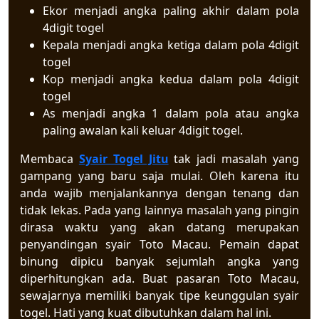
Ekor menjadi angka paling akhir dalam pola
4digit togel
Kepala menjadi angka ketiga dalam pola 4digit
togel
Kop menjadi angka kedua dalam pola 4digit
togel
As menjadi angka 1 dalam pola atau angka
paling awalan kali keluar 4digit togel.
Membaca
Syair Togel Jitu
tak jadi masalah yang
gampang yang baru saja mulai. Oleh karena itu
anda wajib menjalankannya dengan tenang dan
tidak lekas. Pada yang lainnya masalah yang pingin
dirasa waktu yang akan datang merupakan
penyandingan syair Toto Macau. Pemain dapat
binung dipicu banyak sejumlah angka yang
diperhitungkan ada. Buat pasaran Toto Macau,
sewajarnya memiliki banyak tipe keunggulan syair
togel. Hati yang kuat dibutuhkan dalam hal ini.