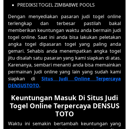
PREDIKSI TOGEL ZIMBABWE POOLS
Dengan menyediakan pasaran judi togel online
terlengkap dan terbesar pastilah bakal
memberikan keuntungan waktu anda bermain judi
togel online. Saat ini anda bisa lakukan peletakan
angka togel dipasaran togel yang paling anda
gemari. Sehabis anda menempatkan angka togel
jitu disalah satu pasaran yang kami siapkan di atas.
Karenanya, sembari menanti anda bisa memainkan
permainan judi online yang lain yang sudah kami
siapkan di
Situs Judi Online Terpercaya
DENSUSTOTO
.
Keuntungan Masuk Di Situs Judi
Togel Online Terpercaya DENSUS
TOTO
Waktu ini semakin bertambah keuntungan yang