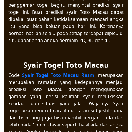
penggemar togel begitu menyintai prediksi syair
togel ini. Buat prediksi syair Toto Macau dapat
dipakai buat bahan ketidaksamaan mencari angka
jitu yang bisa keluar pada hari ini. Karenanya
berhati-hatilah selalu pada setiap terdapat dipicu di
situ dapat anda angka bermain 2D, 3D dan 4D.
Syair Togel Toto Macau
Code
Syair Togel Toto Macau Resmi
merupakan
merupakan ramalan yang kedepannya menjadi
prediksi Toto Macau dengan menggunakan
gambar yang berisi kalimat syair melukiskan
keadaan dan situasi yang jalan. Wajarnya Syair
togel bisa menurut cara ilmiah atau subjektif cuma
dan terhitung juga bisa diambil berganti ada dari
lebih pada 1point dasar seperti hasil ada dari angka
keluar. Angka bermain atau colok bebas yang