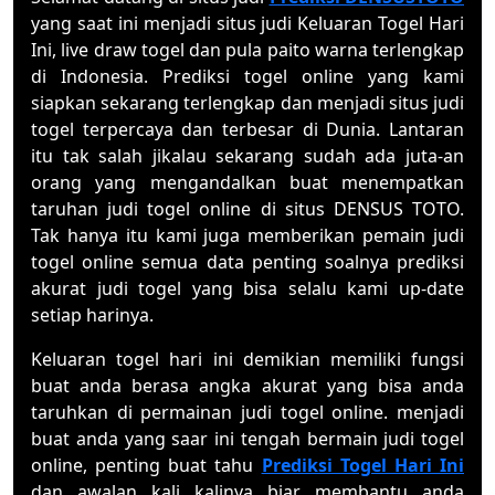
yang saat ini menjadi situs judi Keluaran Togel Hari
Ini, live draw togel dan pula paito warna terlengkap
di Indonesia. Prediksi togel online yang kami
siapkan sekarang terlengkap dan menjadi situs judi
togel terpercaya dan terbesar di Dunia. Lantaran
itu tak salah jikalau sekarang sudah ada juta-an
orang yang mengandalkan buat menempatkan
taruhan judi togel online di situs DENSUS TOTO.
Tak hanya itu kami juga memberikan pemain judi
togel online semua data penting soalnya prediksi
akurat judi togel yang bisa selalu kami up-date
setiap harinya.
Keluaran togel hari ini demikian memiliki fungsi
buat anda berasa angka akurat yang bisa anda
taruhkan di permainan judi togel online. menjadi
buat anda yang saar ini tengah bermain judi togel
online, penting buat tahu
Prediksi Togel Hari Ini
dan awalan kali kalinya biar membantu anda