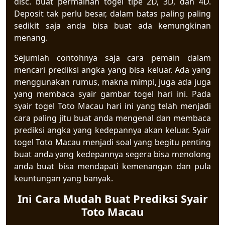
disc. buat permainan togel tipe 2D, 3D, dan 4D.
Deposit tak perlu besar, dalam batas paling paling
sedikit saja anda bisa buat ada kemungkinan
menang.
Sejumlah contohnya saja cara pemain dalam
mencari prediksi angka yang bisa keluar. Ada yang
menggunakan rumus, makna mimpi, juga ada juga
yang membaca syair gambar togel hari ini. Pada
syair togel Toto Macau hari ini yang telah menjadi
cara paling jitu buat anda mengenal dan membaca
prediksi angka yang kedepannya akan keluar. Syair
togel Toto Macau menjadi soal yang begitu penting
buat anda yang kedepannya segera bisa menolong
anda buat bisa mendapati kemenangan dan pula
keuntungan yang banyak.
Ini Cara Mudah Buat Prediksi Syair
Toto Macau