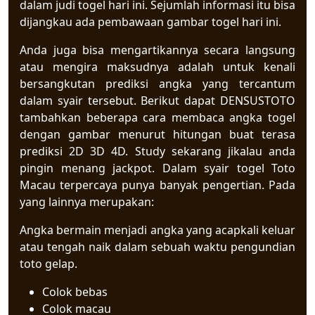
dalam judi togel hari ini. Sejumlah informasi itu bisa
dijangkau ada pembawaan gambar togel hari ini.
Anda juga bisa mengartikannya secara langsung
atau mengira maksudnya adalah untuk kenali
bersangkutan prediksi angka yang tercantum
dalam syair tersebut. Berikut dapat DENSUSTOTO
tambahkan beberapa cara membaca angka togel
dengan gambar menurut hitungan buat terasa
prediksi 2D 3D 4D. Study sekarang jikalau anda
pingin menang jackpot. Dalam syair togel Toto
Macau terpercaya punya banyak pengertian. Pada
yang lainnya merupakan:
Angka bermain menjadi angka yang acapkali keluar
atau tengah naik dalam sebuah waktu pengundian
toto gelap.
Colok bebas
Colok macau