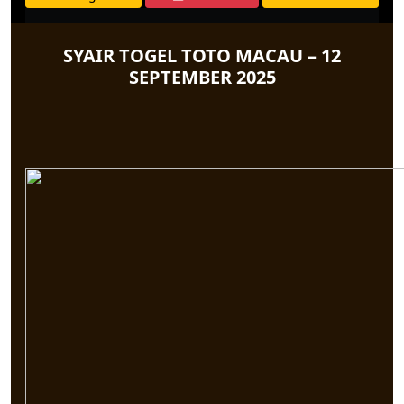
SYAIR TOGEL TOTO MACAU – 12
SEPTEMBER 2025