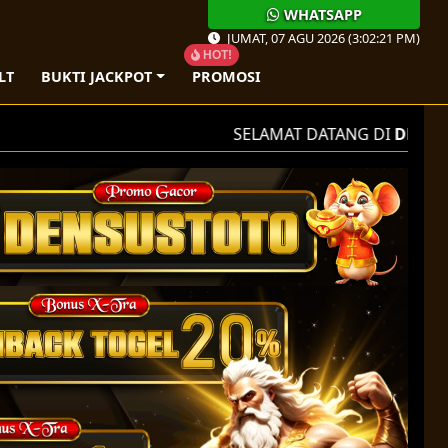
WHATSAPP
JUMAT, 07 AGU 2026 (
3:02:22 PM
)
LT
BUKTI JACKPOT
PROMOSI
SELAMAT DATANG DI
DENSUSTO