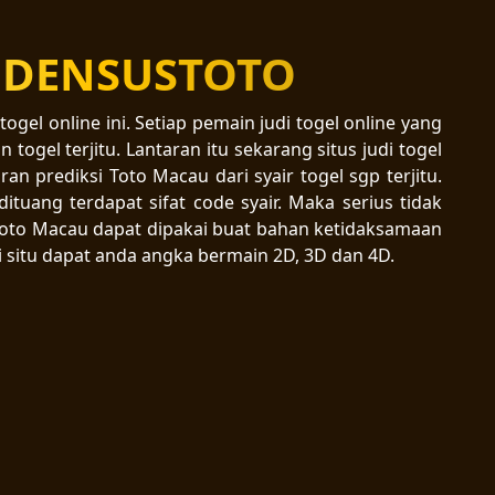
el DENSUSTOTO
ogel online ini. Setiap pemain judi togel online yang
gel terjitu. Lantaran itu sekarang situs judi togel
prediksi Toto Macau dari syair togel sgp terjitu.
uang terdapat sifat code syair. Maka serius tidak
ir Toto Macau dapat dipakai buat bahan ketidaksamaan
 di situ dapat anda angka bermain 2D, 3D dan 4D.