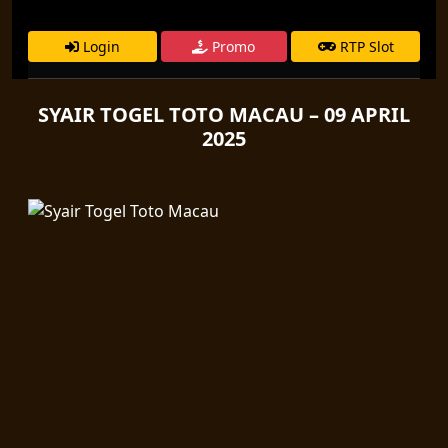
Login
Promo
RTP Slot
SYAIR TOGEL TOTO MACAU – 09 APRIL
2025