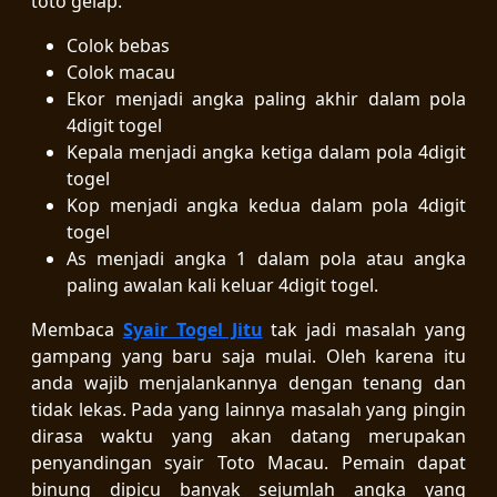
toto gelap.
Colok bebas
Colok macau
Ekor menjadi angka paling akhir dalam pola
4digit togel
Kepala menjadi angka ketiga dalam pola 4digit
togel
Kop menjadi angka kedua dalam pola 4digit
togel
As menjadi angka 1 dalam pola atau angka
paling awalan kali keluar 4digit togel.
Membaca
Syair Togel Jitu
tak jadi masalah yang
gampang yang baru saja mulai. Oleh karena itu
anda wajib menjalankannya dengan tenang dan
tidak lekas. Pada yang lainnya masalah yang pingin
dirasa waktu yang akan datang merupakan
penyandingan syair Toto Macau. Pemain dapat
binung dipicu banyak sejumlah angka yang