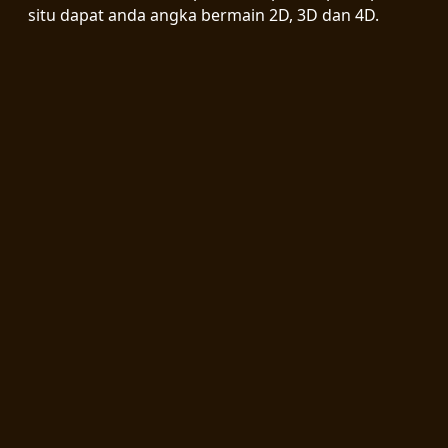
situ dapat anda angka bermain 2D, 3D dan 4D.