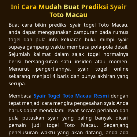
Ini Cara Mudah Buat Prediksi Syair
Toto Macau
Buat cara bikin prediksi syair togel Toto Macau,
anda dapat menggunakan campuran pada rumus
togel dan pula info keluaran buku mimpi syair
supaya gampang waktu membaca pola-pola detail.
Sejumlah kalimat dalam sajak togel normalnya
berisi bersangkutan satu insiden atau momen.
Menurut pengertiannya, syair togel online
sekarang menjadi 4 baris dan punya akhiran yang
serupa.
Membaca
Syair Togel Toto Macau Resmi
dengan
tepat menjadi cara mengira pengesahan syair. Anda
harus dapat mendalami lewat secara perlahan dan
pula putuskan syair yang paling banyak dicari
pemain judi togel Toto Macau. Sepanjang
penelusuran waktu yang akan datang, anda ada