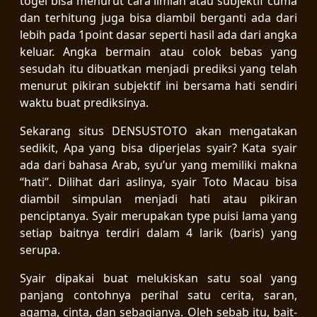
togel bisa menurut cara ilmiah atau subjektif cuma
dan terhitung juga bisa diambil berganti ada dari
lebih pada 1point dasar seperti hasil ada dari angka
keluar. Angka bermain atau colok bebas yang
sesudah itu dibuatkan menjadi prediksi yang telah
menurut pikiran subjektif ini bersama hati sendiri
waktu buat prediksinya.
Sekarang situs DENSUSTOTO akan mengatakan
sedikit, Apa yang bisa diperjelas syair? Kata syair
ada dari bahasa Arab, syu’ur yang memiliki makna
“hati”. Dilihat dari aslinya, syair Toto Macau bisa
diambil simpulan menjadi hati atau pikiran
penciptanya. Syair merupakan type puisi lama yang
setiap baitnya terdiri dalam 4 larik (baris) yang
serupa.
Syair dipakai buat melukiskan satu soal yang
panjang contohnya perihal satu cerita, saran,
agama, cinta, dan sebagianya. Oleh sebab itu, bait-