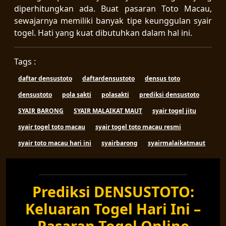
diperhitungkan ada. Buat pasaran Toto Macau,
sewajarnya memiliki banyak tipe keunggulan syair
togel. Hati yang kuat dibutuhkan dalam hal ini.
Tags :
daftar densustoto
daftardensustoto
densus toto
densustoto
pola sakti
polasakti
prediksi densustoto
SYAIR BARONG
SYAIR MALAIKAT MAUT
syair togel jitu
syair togel toto macau
syair togel toto macau resmi
syair toto macau hari ini
syairbarong
syairmalaikatmaut
Prediksi DENSUSTOTO:
Keluaran Togel Hari Ini –
Pasaran Togel Online