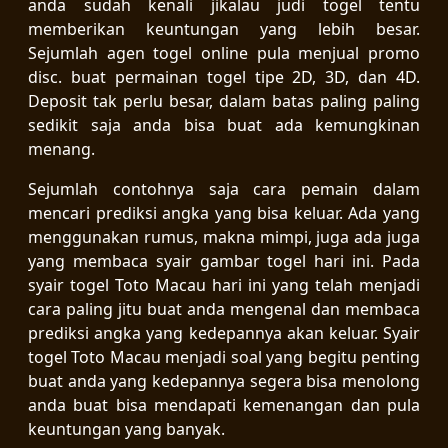
anda sudah kenali jikalau judi togel tentu
memberikan keuntungan yang lebih besar.
Sejumlah agen togel online pula menjual promo
disc. buat permainan togel tipe 2D, 3D, dan 4D.
Deposit tak perlu besar, dalam batas paling paling
sedikit saja anda bisa buat ada kemungkinan
menang.
Sejumlah contohnya saja cara pemain dalam
mencari prediksi angka yang bisa keluar. Ada yang
menggunakan rumus, makna mimpi, juga ada juga
yang membaca syair gambar togel hari ini. Pada
syair togel Toto Macau hari ini yang telah menjadi
cara paling jitu buat anda mengenal dan membaca
prediksi angka yang kedepannya akan keluar. Syair
togel Toto Macau menjadi soal yang begitu penting
buat anda yang kedepannya segera bisa menolong
anda buat bisa mendapati kemenangan dan pula
keuntungan yang banyak.