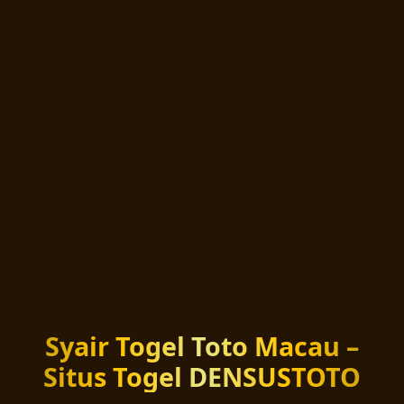
Syair Togel Toto Macau –
Situs Togel DENSUSTOTO