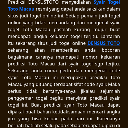
Prediksi DENSUSTOTO menyediakan
Syair Togel
Toto Macau
resmi yang dapat anda saksikan dalam
situs judi togel online ini. Setiap pemain judi togel
online yang tidak memandang dan mengenal syair
togel Toto Macau pastilah kurang mujur buat
mendapati angka keluaran togel terjitu. Lantaran
itu sekarang situs judi togel online
DENSUS TOTO
sekarang akan memberikan anda bocoran
bagaimana caranya mendapati nomor keluaran
prediksi Toto Macau dari syair togel sgp terjitu.
Sekarang anda cuma perlu dan mengenal code
syair Toto Macau ini merupakan prediksi Toto
Macau yang dituang terdapat sifat code syair. Maka
serius tidak bertanya-tanya jikalau sejumlah
penggemar togel begitu menyintai prediksi syair
togel ini. Buat prediksi syair Toto Macau dapat
dipakai buat bahan ketidaksamaan mencari angka
jitu yang bisa keluar pada hari ini. Karenanya
berhati-hatilah selalu pada setiap terdapat dipicu di