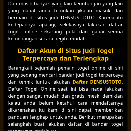
Dan masih banyak yang lain keuntungan yang lain
yang dapat anda temukan jikalau masuk dan
bermain di situs judi DENSUS TOTO. Karena itu
kedepannya apalagi, selekasnya lakukan daftar
togel online sekarang pula dan gapai semua
kemenangan secara begitu mudah.
Daftar Akun di Situs Judi Togel
Terpercaya dan Terlengkap
Barangkali sejumlah pemain togel online di sini
yang sedang mencari bandar judi togel terpercaya
dan tehnik iuntuk lakukan
Daftar DENSUSTOTO
.
Daftar Togel Online saat ini bisa nada lakukan
dengan sangat mudah dan gratis, meski demikian
kalau anda belum ketahui cara mendaftarnya
dikarenakan itu kami di sini dapat memberikan
panduan lengkap untuk anda. Berikut merupakan
selangkah buat lakukan daftar di bandar togel
terpercaya, andainya: