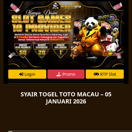
Login
Promo
RTP Slot
SYAIR TOGEL TOTO MACAU – 05
JANUARI 2026