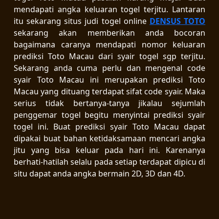
mendapati angka keluaran togel terjitu. Lantaran
itu sekarang situs judi togel online
DENSUS TOTO
sekarang akan memberikan anda bocoran
bagaimana caranya mendapati nomor keluaran
prediksi Toto Macau dari syair togel sgp terjitu.
Sekarang anda cuma perlu dan mengenal code
syair Toto Macau ini merupakan prediksi Toto
Macau yang dituang terdapat sifat code syair. Maka
serius tidak bertanya-tanya jikalau sejumlah
penggemar togel begitu menyintai prediksi syair
togel ini. Buat prediksi syair Toto Macau dapat
dipakai buat bahan ketidaksamaan mencari angka
jitu yang bisa keluar pada hari ini. Karenanya
berhati-hatilah selalu pada setiap terdapat dipicu di
situ dapat anda angka bermain 2D, 3D dan 4D.