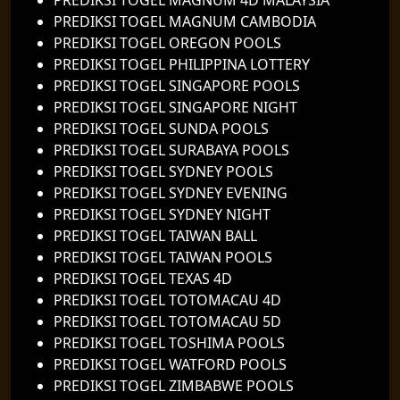
PREDIKSI TOGEL MAGNUM CAMBODIA
PREDIKSI TOGEL OREGON POOLS
PREDIKSI TOGEL PHILIPPINA LOTTERY
PREDIKSI TOGEL SINGAPORE POOLS
PREDIKSI TOGEL SINGAPORE NIGHT
PREDIKSI TOGEL SUNDA POOLS
PREDIKSI TOGEL SURABAYA POOLS
PREDIKSI TOGEL SYDNEY POOLS
PREDIKSI TOGEL SYDNEY EVENING
PREDIKSI TOGEL SYDNEY NIGHT
PREDIKSI TOGEL TAIWAN BALL
PREDIKSI TOGEL TAIWAN POOLS
PREDIKSI TOGEL TEXAS 4D
PREDIKSI TOGEL TOTOMACAU 4D
PREDIKSI TOGEL TOTOMACAU 5D
PREDIKSI TOGEL TOSHIMA POOLS
PREDIKSI TOGEL WATFORD POOLS
PREDIKSI TOGEL ZIMBABWE POOLS