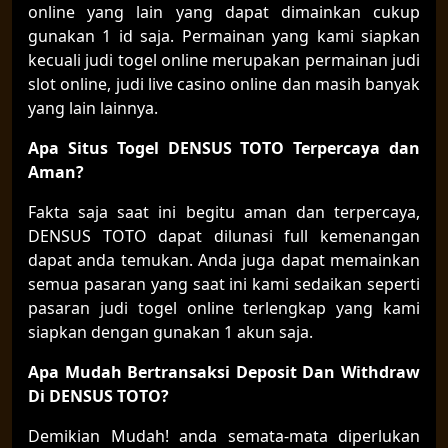
online yang lain yang dapat dimainkan cukup
gunakan 1 id saja. Permainan yang kami siapkan
kecuali judi togel online merupakan permainan judi
slot online, judi live casino online dan masih banyak
yang lain lainnya.
Apa Situs Togel DENSUS TOTO Terpercaya dan
Aman?
Fakta saja saat ini begitu aman dan terpercaya,
DENSUS TOTO dapat dilunasi full kemenangan
dapat anda temukan. Anda juga dapat memainkan
semua pasaran yang saat ini kami sedaikan seperti
pasaran judi togel online terlengkap yang kami
siapkan dengan gunakan 1 akun saja.
Apa Mudah
Bert
ransaksi Deposit Dan Withdraw
Di DENSUS TOTO?
Demikian Mudah! anda semata-mata diperlukan