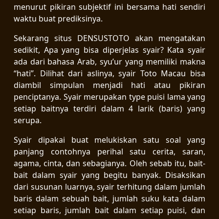
menurut pikiran subjektif ini bersama hati sendiri
waktu buat prediksinya.
Sekarang situs DENSUSTOTO akan mengatakan
sedikit, Apa yang bisa diperjelas syair? Kata syair
ada dari bahasa Arab, syu’ur yang memiliki makna
“hati”. Dilihat dari aslinya, syair Toto Macau bisa
diambil simpulan menjadi hati atau pikiran
penciptanya. Syair merupakan type puisi lama yang
setiap baitnya terdiri dalam 4 larik (baris) yang
serupa.
Syair dipakai buat melukiskan satu soal yang
panjang contohnya perihal satu cerita, saran,
agama, cinta, dan sebagianya. Oleh sebab itu, bait-
bait dalam syair yang begitu banyak. Disaksikan
dari susunan luarnya, syair terhitung dalam jumlah
baris dalam sebuah bait, jumlah suku kata dalam
setiap baris, jumlah bait dalam setiap puisi, dan