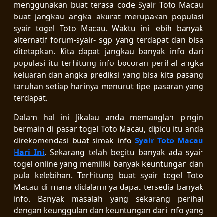
menggunakan buat terasa code Syair Toto Macau
buat jangkau angka akurat merupakan populasi
syair togel Toto Macau. Waktu ini lebih banyak
alternatif forum-syair- sgp yang terdapat dan bisa
ditetapkan. Kita dapat jangkau banyak info dari
populasi itu terhitung info bocoran perihal angka
keluaran dan angka prediksi yang bisa kita pasang
taruhan setiap harinya menurut tipe pasaran yang
terdapat.
Dalam hal ini Jikalau anda memanglah pingin
bermain di pasar togel Toto Macau, dipicu itu anda
direkomendasi buat simak info
Syair Toto Macau
Hari Ini
. Sekarang telah begitu banyak ada syair
togel online yang memiliki banyak keuntungan dan
pula kelebihan. Terhitung buat syair togel Toto
Macau di mana didalamnya dapat tersedia banyak
info. Banyak masalah yang sekarang perihal
dengan keunggulan dan keuntungan dari info yang