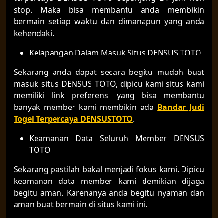
stop. Maka bisa membantu anda membikin
bermain setiap waktu dan dimanapun yang anda
kehendaki.
Kelapangan Dalam Masuk Situs DENSUS TOTO
Sekarang anda dapat secara begitu mudah buat
masuk situs DENSUS TOTO, dipicu kami situs kami
memiliki link preferensi yang bisa membantu
banyak member kami membikin ada
Bandar Judi
Togel Terpercaya DENSUSTOTO
.
Keamanan Data Seluruh Member DENSUS
TOTO
Sekarang pastilah bakal menjadi fokus kami. Dipicu
keamanan data member kami demikian dijaga
begitu aman. Karenanya anda begitu nyaman dan
aman buat bermain di situs kami ini.