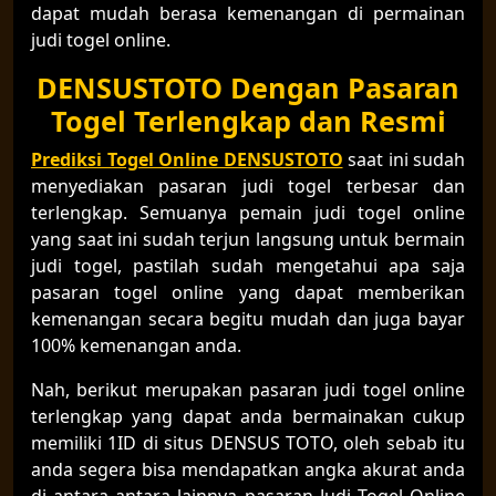
dapat mudah berasa kemenangan di permainan
judi togel online.
DENSUSTOTO Dengan Pasaran
Togel Terlengkap dan Resmi
Prediksi Togel Online DENSUSTOTO
saat ini sudah
menyediakan pasaran judi togel terbesar dan
terlengkap. Semuanya pemain judi togel online
yang saat ini sudah terjun langsung untuk bermain
judi togel, pastilah sudah mengetahui apa saja
pasaran togel online yang dapat memberikan
kemenangan secara begitu mudah dan juga bayar
100% kemenangan anda.
Nah, berikut merupakan pasaran judi togel online
terlengkap yang dapat anda bermainakan cukup
memiliki 1ID di situs DENSUS TOTO, oleh sebab itu
anda segera bisa mendapatkan angka akurat anda
di antara antara lainnya pasaran Judi Togel Online