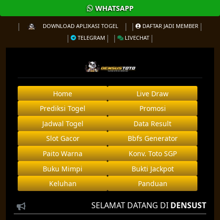
WHATSAPP
DOWNLOAD APLIKASI TOGEL
DAFTAR JADI MEMBER
TELEGRAM
LIVECHAT
Home
Live Draw
Prediksi Togel
Promosi
Jadwal Togel
Data Result
Slot Gacor
Bbfs Generator
Paito Warna
Konv. Toto SGP
Buku Mimpi
Bukti Jackpot
Keluhan
Panduan
SELAMAT DATANG DI
DENSUSTOTO
AGE