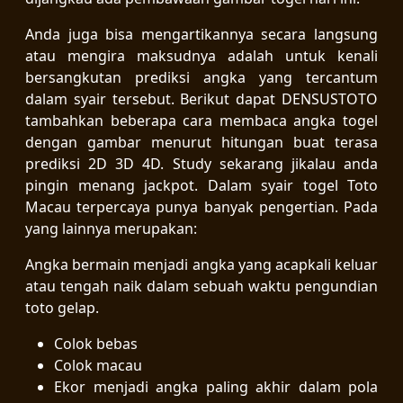
Anda juga bisa mengartikannya secara langsung
atau mengira maksudnya adalah untuk kenali
bersangkutan prediksi angka yang tercantum
dalam syair tersebut. Berikut dapat DENSUSTOTO
tambahkan beberapa cara membaca angka togel
dengan gambar menurut hitungan buat terasa
prediksi 2D 3D 4D. Study sekarang jikalau anda
pingin menang jackpot. Dalam syair togel Toto
Macau terpercaya punya banyak pengertian. Pada
yang lainnya merupakan:
Angka bermain menjadi angka yang acapkali keluar
atau tengah naik dalam sebuah waktu pengundian
toto gelap.
Colok bebas
Colok macau
Ekor menjadi angka paling akhir dalam pola