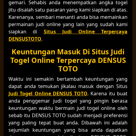
gemari. Sehabis anda menempatkan angka togel
jitu disalah satu pasaran yang kami siapkan di atas.
Karenanya, sembari menanti anda bisa memainkan
permainan judi online yang lain yang sudah kami
siapkan di
Situs Judi Online Terpercaya
DENSUSTOTO
.
Keuntungan Masuk Di Situs Judi
Togel Online Terpercaya DENSUS
TOTO
Waktu ini semakin bertambah keuntungan yang
dapat anda temukan jikalau masuk dengan Situs
Judi Togel Online DENSUS TOTO
. Karena itu buat
anda penggemar judi togel yang pingin berasa
keuntungan waktu bermain judi togel online oleh
sebab itu DENSUS TOTO sudah menjadi preferensi
yang paling tepat buat anda. Dibawah ini adalah
sejumlah keuntungan yang bisa anda dapatkan