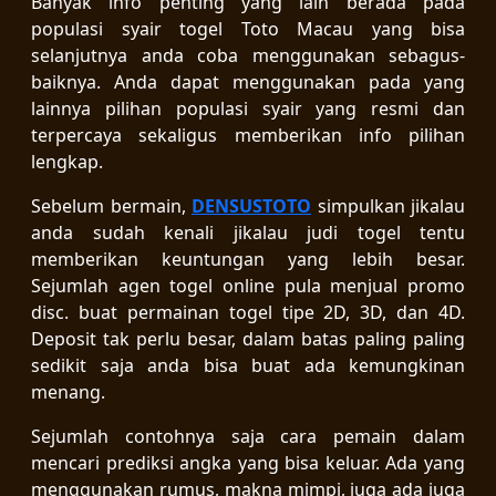
Banyak info penting yang lain berada pada
populasi syair togel Toto Macau yang bisa
selanjutnya anda coba menggunakan sebagus-
baiknya. Anda dapat menggunakan pada yang
lainnya pilihan populasi syair yang resmi dan
terpercaya sekaligus memberikan info pilihan
lengkap.
Sebelum bermain,
DENSUSTOTO
simpulkan jikalau
anda sudah kenali jikalau judi togel tentu
memberikan keuntungan yang lebih besar.
Sejumlah agen togel online pula menjual promo
disc. buat permainan togel tipe 2D, 3D, dan 4D.
Deposit tak perlu besar, dalam batas paling paling
sedikit saja anda bisa buat ada kemungkinan
menang.
Sejumlah contohnya saja cara pemain dalam
mencari prediksi angka yang bisa keluar. Ada yang
menggunakan rumus, makna mimpi, juga ada juga