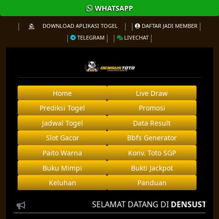
WHATSAPP
DOWNLOAD APLIKASI TOGEL
DAFTAR JADI MEMBER
TELEGRAM
LIVECHAT
Home
Live Draw
Prediksi Togel
Promosi
Jadwal Togel
Data Result
Slot Gacor
Bbfs Generator
Paito Warna
Konv. Toto SGP
Buku Mimpi
Bukti Jackpot
Keluhan
Panduan
SELAMAT DATANG DI
DENSUSTOTO
AG