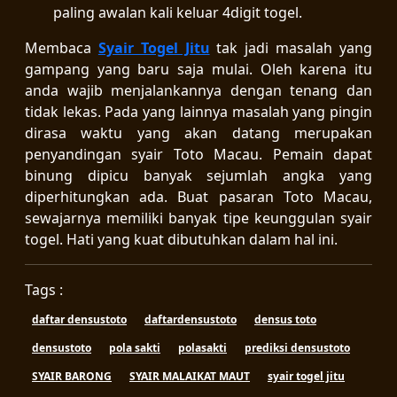
paling awalan kali keluar 4digit togel.
Membaca
Syair Togel Jitu
tak jadi masalah yang
gampang yang baru saja mulai. Oleh karena itu
anda wajib menjalankannya dengan tenang dan
tidak lekas. Pada yang lainnya masalah yang pingin
dirasa waktu yang akan datang merupakan
penyandingan syair Toto Macau. Pemain dapat
binung dipicu banyak sejumlah angka yang
diperhitungkan ada. Buat pasaran Toto Macau,
sewajarnya memiliki banyak tipe keunggulan syair
togel. Hati yang kuat dibutuhkan dalam hal ini.
Tags :
daftar densustoto
daftardensustoto
densus toto
densustoto
pola sakti
polasakti
prediksi densustoto
SYAIR BARONG
SYAIR MALAIKAT MAUT
syair togel jitu