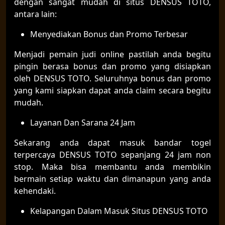
dengan sangat mudah di situs DENSUS TOTO,
antara lain:
Menyediakan Bonus dan Promo Terbesar
Menjadi pemain judi online pastilah anda begitu
pingin berasa bonus dan promo yang disiapkan
oleh DENSUS TOTO. Seluruhnya bonus dan promo
yang kami siapkan dapat anda claim secara begitu
mudah.
Layanan Dan Sarana 24 Jam
Sekarang anda dapat masuk bandar togel
terpercaya DENSUS TOTO sepanjang 24 jam non
stop. Maka bisa membantu anda membikin
bermain setiap waktu dan dimanapun yang anda
kehendaki.
Kelapangan Dalam Masuk Situs DENSUS TOTO