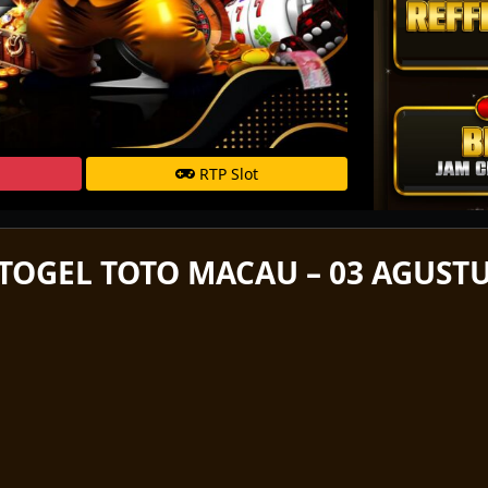
RTP Slot
 TOGEL TOTO MACAU – 03 AGUSTU