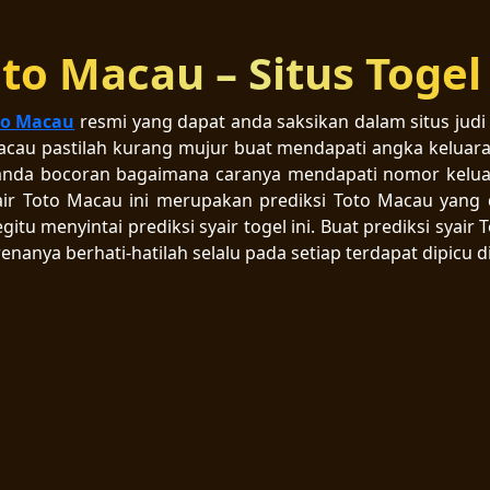
Toto Macau – Situs Tog
oto Macau
resmi yang dapat anda saksikan dalam situs judi t
u pastilah kurang mujur buat mendapati angka keluaran to
a bocoran bagaimana caranya mendapati nomor keluaran 
 Toto Macau ini merupakan prediksi Toto Macau yang dit
itu menyintai prediksi syair togel ini. Buat prediksi sya
arenanya berhati-hatilah selalu pada setiap terdapat dipicu