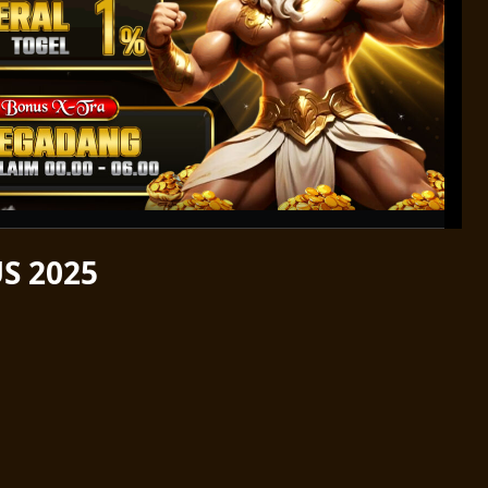
S 2025