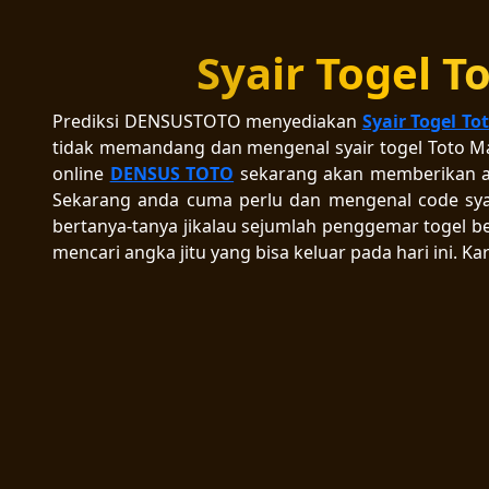
Syair Togel 
Prediksi DENSUSTOTO menyediakan
Syair Togel T
tidak memandang dan mengenal syair togel Toto Maca
online
DENSUS TOTO
sekarang akan memberikan and
Sekarang anda cuma perlu dan mengenal code syair
bertanya-tanya jikalau sejumlah penggemar togel beg
mencari angka jitu yang bisa keluar pada hari ini. K