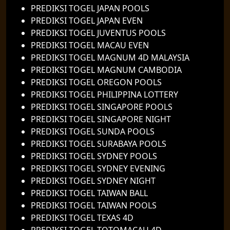
PREDIKSI TOGEL JAPAN POOLS
PREDIKSI TOGEL JAPAN EVEN
PREDIKSI TOGEL JUVENTUS POOLS
PREDIKSI TOGEL MACAU EVEN
PREDIKSI TOGEL MAGNUM 4D MALAYSIA
PREDIKSI TOGEL MAGNUM CAMBODIA
PREDIKSI TOGEL OREGON POOLS
PREDIKSI TOGEL PHILIPPINA LOTTERY
PREDIKSI TOGEL SINGAPORE POOLS
PREDIKSI TOGEL SINGAPORE NIGHT
PREDIKSI TOGEL SUNDA POOLS
PREDIKSI TOGEL SURABAYA POOLS
PREDIKSI TOGEL SYDNEY POOLS
PREDIKSI TOGEL SYDNEY EVENING
PREDIKSI TOGEL SYDNEY NIGHT
PREDIKSI TOGEL TAIWAN BALL
PREDIKSI TOGEL TAIWAN POOLS
PREDIKSI TOGEL TEXAS 4D
PREDIKSI TOGEL TOTOMACAU 4D