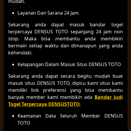
mudah.
Layanan Dan Sarana 24 Jam
Sekarang anda dapat masuk bandar togel
terpercaya DENSUS TOTO sepanjang 24 jam non
stop. Maka bisa membantu anda membikin
bermain setiap waktu dan dimanapun yang anda
kehendaki.
Kelapangan Dalam Masuk Situs DENSUS TOTO
Sekarang anda dapat secara begitu mudah buat
masuk situs DENSUS TOTO, dipicu kami situs kami
memiliki link preferensi yang bisa membantu
banyak member kami membikin ada
Bandar Judi
Togel Terpercaya DENSUSTOTO
.
Keamanan Data Seluruh Member DENSUS
TOTO