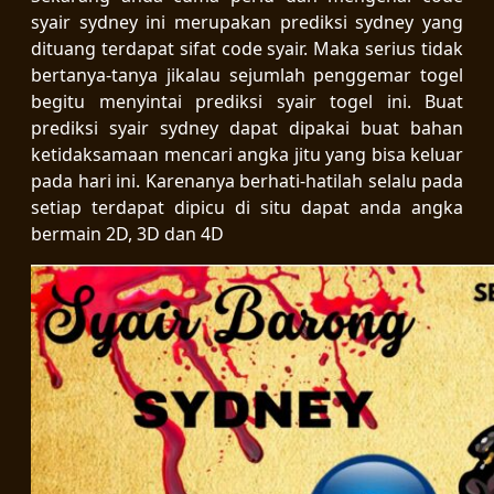
syair sydney ini merupakan prediksi sydney yang
dituang terdapat sifat code syair. Maka serius tidak
bertanya-tanya jikalau sejumlah penggemar togel
begitu menyintai prediksi syair togel ini. Buat
prediksi syair sydney dapat dipakai buat bahan
ketidaksamaan mencari angka jitu yang bisa keluar
pada hari ini. Karenanya berhati-hatilah selalu pada
setiap terdapat dipicu di situ dapat anda angka
bermain 2D, 3D dan 4D