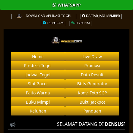
WHATSAPP
DOWNLOAD APLIKASI TOGEL
DAFTAR JADI MEMBER
TELEGRAM
LIVECHAT
Home
Live Draw
Prediksi Togel
Promosi
Jadwal Togel
Data Result
Slot Gacor
Bbfs Generator
Paito Warna
Konv. Toto SGP
Buku Mimpi
Bukti Jackpot
Keluhan
Panduan
SELAMAT DATANG DI
DENSUSTOTO
AGEN