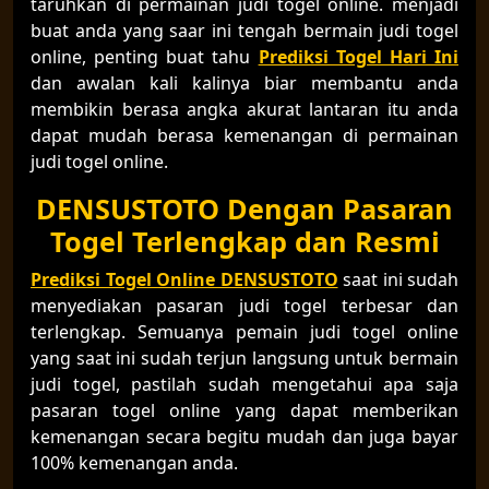
taruhkan di permainan judi togel online. menjadi
buat anda yang saar ini tengah bermain judi togel
online, penting buat tahu
Prediksi Togel Hari Ini
dan awalan kali kalinya biar membantu anda
membikin berasa angka akurat lantaran itu anda
dapat mudah berasa kemenangan di permainan
judi togel online.
DENSUSTOTO Dengan Pasaran
Togel Terlengkap dan Resmi
Prediksi Togel Online DENSUSTOTO
saat ini sudah
menyediakan pasaran judi togel terbesar dan
terlengkap. Semuanya pemain judi togel online
yang saat ini sudah terjun langsung untuk bermain
judi togel, pastilah sudah mengetahui apa saja
pasaran togel online yang dapat memberikan
kemenangan secara begitu mudah dan juga bayar
100% kemenangan anda.