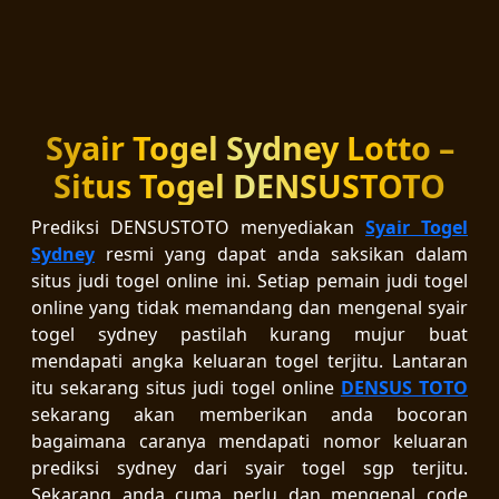
Syair Togel Sydney Lotto –
Situs Togel DENSUSTOTO
Prediksi DENSUSTOTO menyediakan
Syair Togel
Sydney
resmi yang dapat anda saksikan dalam
situs judi togel online ini. Setiap pemain judi togel
online yang tidak memandang dan mengenal syair
togel sydney pastilah kurang mujur buat
mendapati angka keluaran togel terjitu. Lantaran
itu sekarang situs judi togel online
DENSUS TOTO
sekarang akan memberikan anda bocoran
bagaimana caranya mendapati nomor keluaran
prediksi sydney dari syair togel sgp terjitu.
Sekarang anda cuma perlu dan mengenal code