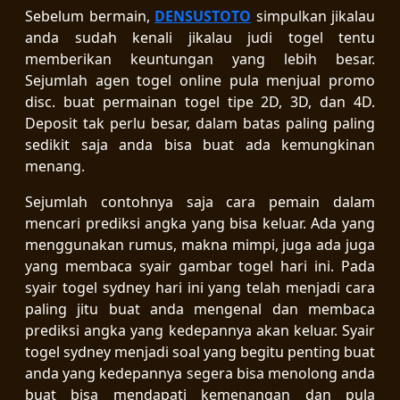
Sebelum bermain,
DENSUSTOTO
simpulkan jikalau
anda sudah kenali jikalau judi togel tentu
memberikan keuntungan yang lebih besar.
Sejumlah agen togel online pula menjual promo
disc. buat permainan togel tipe 2D, 3D, dan 4D.
Deposit tak perlu besar, dalam batas paling paling
sedikit saja anda bisa buat ada kemungkinan
menang.
Sejumlah contohnya saja cara pemain dalam
mencari prediksi angka yang bisa keluar. Ada yang
menggunakan rumus, makna mimpi, juga ada juga
yang membaca syair gambar togel hari ini. Pada
syair togel sydney hari ini yang telah menjadi cara
paling jitu buat anda mengenal dan membaca
prediksi angka yang kedepannya akan keluar. Syair
togel sydney menjadi soal yang begitu penting buat
anda yang kedepannya segera bisa menolong anda
buat bisa mendapati kemenangan dan pula