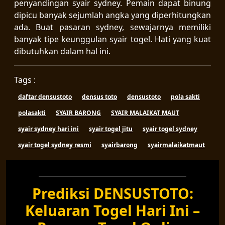
penyandingan syair sydney. Pemain dapat binung
dipicu banyak sejumlah angka yang diperhitungkan
ada. Buat pasaran sydney, sewajarnya memiliki
banyak tipe keunggulan syair togel. Hati yang kuat
dibutuhkan dalam hal ini.
Tags :
daftar densustoto
densus toto
densustoto
pola sakti
polasakti
SYAIR BARONG
SYAIR MALAIKAT MAUT
syair sydney hari ini
syair togel jitu
syair togel sydney
syair togel sydney resmi
syairbarong
syairmalaikatmaut
Prediksi DENSUSTOTO:
Keluaran Togel Hari Ini –