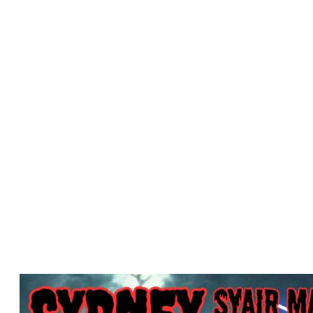
bagaimana caranya mendapati nomor keluaran
prediksi sydney dari syair togel sgp terjitu.
Sekarang anda cuma perlu dan mengenal code
syair sydney ini merupakan prediksi sydney yang
dituang terdapat sifat code syair. Maka serius tidak
bertanya-tanya jikalau sejumlah penggemar togel
begitu menyintai prediksi syair togel ini. Buat
prediksi syair sydney dapat dipakai buat bahan
ketidaksamaan mencari angka jitu yang bisa keluar
pada hari ini. Karenanya berhati-hatilah selalu pada
setiap terdapat dipicu di situ dapat anda angka
bermain 2D, 3D dan 4D