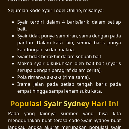
Sejumlah Kode Syair Togel Online, misalnya:
Syair terdiri dalam 4 baris/larik dalam setiap
bait.
Syair tidak punya sampiran, sama dengan pada
pantun. Dalam kata lain, semua baris punya
kandungan isi dan makna.
Syair tidak berakhir dalam sebuah bait.
Makna syair dikukuhkan oleh bait-bait (nyaris
serupa dengan paragraf dalam cerita).
Pola rimanya a-a-a-a (rima sama).
Irama jalan pada setiap tengah baris pada
empat hingga sampai enam suku kata.
Populasi Syair Sydney Hari Ini
Pada yang lainnya sumber yang bisa kita
menggunakan buat terasa code Syair Sydney buat
jangkau angka akurat merupakan populasi syair