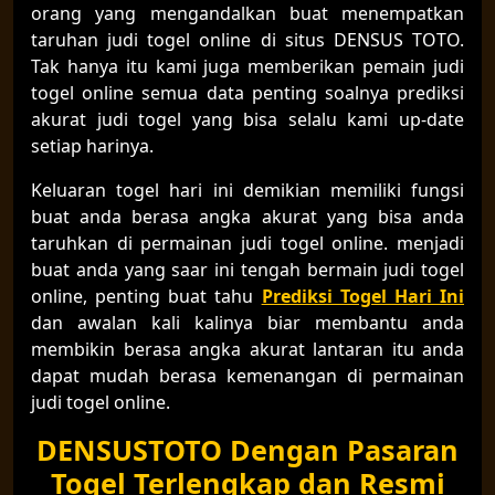
orang yang mengandalkan buat menempatkan
taruhan judi togel online di situs DENSUS TOTO.
Tak hanya itu kami juga memberikan pemain judi
togel online semua data penting soalnya prediksi
akurat judi togel yang bisa selalu kami up-date
setiap harinya.
Keluaran togel hari ini demikian memiliki fungsi
buat anda berasa angka akurat yang bisa anda
taruhkan di permainan judi togel online. menjadi
buat anda yang saar ini tengah bermain judi togel
online, penting buat tahu
Prediksi Togel Hari Ini
dan awalan kali kalinya biar membantu anda
membikin berasa angka akurat lantaran itu anda
dapat mudah berasa kemenangan di permainan
judi togel online.
DENSUSTOTO Dengan Pasaran
Togel Terlengkap dan Resmi