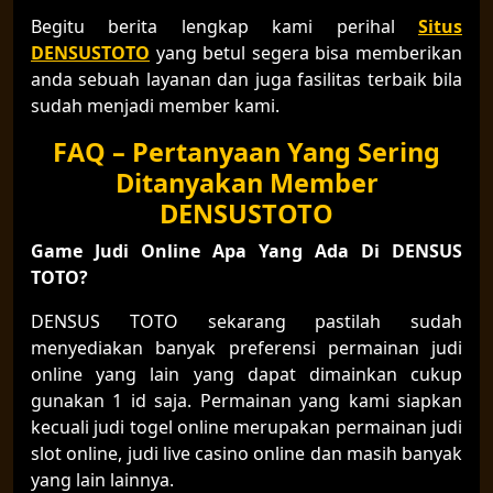
Begitu berita lengkap kami perihal
Situs
DENSUSTOTO
yang betul segera bisa memberikan
anda sebuah layanan dan juga fasilitas terbaik bila
sudah menjadi member kami.
FAQ – Pertanyaan Yang Sering
Ditanyakan Member
DENSUSTOTO
Game Judi Online Apa Yang Ada Di DENSUS
TOTO?
DENSUS TOTO sekarang pastilah sudah
menyediakan banyak preferensi permainan judi
online yang lain yang dapat dimainkan cukup
gunakan 1 id saja. Permainan yang kami siapkan
kecuali judi togel online merupakan permainan judi
slot online, judi live casino online dan masih banyak
yang lain lainnya.