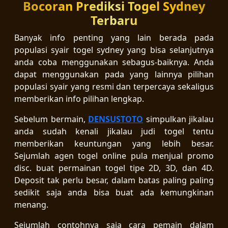
Bocoran Prediksi Togel Sydney
Terbaru
Banyak info penting yang lain berada pada
populasi syair togel sydney yang bisa selanjutnya
anda coba menggunakan sebagus-baiknya. Anda
dapat menggunakan pada yang lainnya pilihan
populasi syair yang resmi dan terpercaya sekaligus
memberikan info pilihan lengkap.
Sebelum bermain,
DENSUSTOTO
simpulkan jikalau
anda sudah kenali jikalau judi togel tentu
memberikan keuntungan yang lebih besar.
Sejumlah agen togel online pula menjual promo
disc. buat permainan togel tipe 2D, 3D, dan 4D.
Deposit tak perlu besar, dalam batas paling paling
sedikit saja anda bisa buat ada kemungkinan
menang.
Sejumlah contohnya saja cara pemain dalam