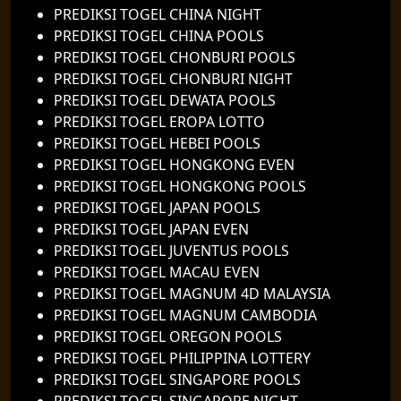
PREDIKSI TOGEL CHINA NIGHT
PREDIKSI TOGEL CHINA POOLS
PREDIKSI TOGEL CHONBURI POOLS
PREDIKSI TOGEL CHONBURI NIGHT
PREDIKSI TOGEL DEWATA POOLS
PREDIKSI TOGEL EROPA LOTTO
PREDIKSI TOGEL HEBEI POOLS
PREDIKSI TOGEL HONGKONG EVEN
PREDIKSI TOGEL HONGKONG POOLS
PREDIKSI TOGEL JAPAN POOLS
PREDIKSI TOGEL JAPAN EVEN
PREDIKSI TOGEL JUVENTUS POOLS
PREDIKSI TOGEL MACAU EVEN
PREDIKSI TOGEL MAGNUM 4D MALAYSIA
PREDIKSI TOGEL MAGNUM CAMBODIA
PREDIKSI TOGEL OREGON POOLS
PREDIKSI TOGEL PHILIPPINA LOTTERY
PREDIKSI TOGEL SINGAPORE POOLS
PREDIKSI TOGEL SINGAPORE NIGHT