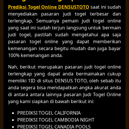
Prediksi Togel Online DENSUSTOTO
saat ini sudah
menyediakan pasaran judi togel terbesar dan
terlengkap. Semuanya pemain judi togel online
yang saat ini sudah terjun langsung untuk bermain
judi togel, pastilah sudah mengetahui apa saja
pasaran togel online yang dapat memberikan
kemenangan secara begitu mudah dan juga bayar
100% kemenangan anda.
Nah, berikut merupakan pasaran judi togel online
terlengkap yang dapat anda bermainakan cukup
memiliki 1ID di situs DENSUS TOTO, oleh sebab itu
anda segera bisa mendapatkan angka akurat anda
di antara antara lainnya pasaran Judi Togel Online
yang kami siapkan di bawah berikut ini:
PREDIKSI TOGEL CALIFORNIA
PREDIKSI TOGEL CAMBODIA NIGHT
PREDIKSI TOGEL CANADIA POOLS