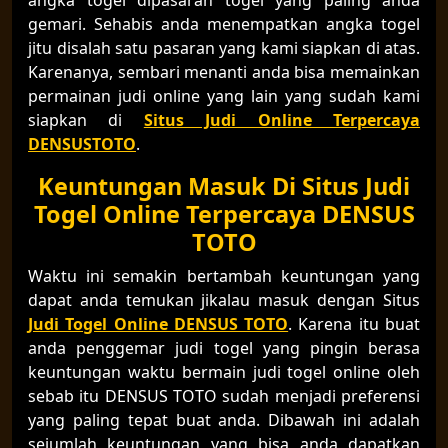
gemari. Sehabis anda menempatkan angka togel
jitu disalah satu pasaran yang kami siapkan di atas.
Karenanya, sembari menanti anda bisa memainkan
permainan judi online yang lain yang sudah kami
siapkan di
Situs Judi Online Terpercaya
DENSUSTOTO
.
Keuntungan Masuk Di Situs Judi
Togel Online Terpercaya DENSUS
TOTO
Waktu ini semakin bertambah keuntungan yang
dapat anda temukan jikalau masuk dengan Situs
Judi Togel Online DENSUS TOTO
. Karena itu buat
anda penggemar judi togel yang pingin berasa
keuntungan waktu bermain judi togel online oleh
sebab itu DENSUS TOTO sudah menjadi preferensi
yang paling tepat buat anda. Dibawah ini adalah
sejumlah keuntungan yang bisa anda dapatkan