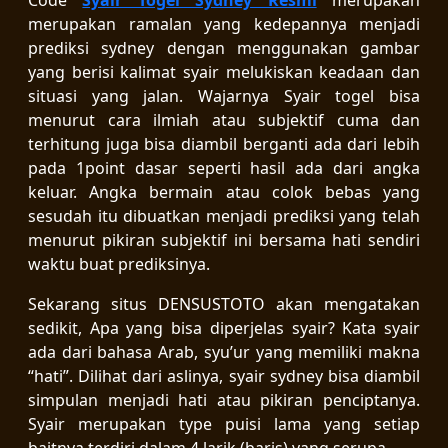
Code
Syair Togel Sydney Resmi
merupakan
merupakan ramalan yang kedepannya menjadi
prediksi sydney dengan menggunakan gambar
yang berisi kalimat syair melukiskan keadaan dan
situasi yang jalan. Wajarnya Syair togel bisa
menurut cara ilmiah atau subjektif cuma dan
terhitung juga bisa diambil berganti ada dari lebih
pada 1point dasar seperti hasil ada dari angka
keluar. Angka bermain atau colok bebas yang
sesudah itu dibuatkan menjadi prediksi yang telah
menurut pikiran subjektif ini bersama hati sendiri
waktu buat prediksinya.
Sekarang situs DENSUSTOTO akan mengatakan
sedikit, Apa yang bisa diperjelas syair? Kata syair
ada dari bahasa Arab, syu’ur yang memiliki makna
“hati”. Dilihat dari aslinya, syair sydney bisa diambil
simpulan menjadi hati atau pikiran penciptanya.
Syair merupakan type puisi lama yang setiap