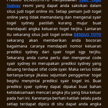
Sydney
resmi yang dapat anda saksikan dalam
situs judi togel online ini. Setiap pemain judi togel
online yang tidak memandang dan mengenal syair
togel sydney pastilah kurang mujur buat
mendapati angka keluaran togel terjitu. Lantaran
itu sekarang situs judi togel online
DENSUS TOTO
sekarang akan memberikan anda bocoran
bagaimana caranya mendapati nomor keluaran
prediksi sydney dari syair togel sgp terjitu.
Sekarang anda cuma perlu dan mengenal code
syair sydney ini merupakan prediksi sydney yang
dituang terdapat sifat code syair. Maka serius tidak
bertanya-tanya jikalau sejumlah penggemar togel
begitu menyintai prediksi syair togel ini. Buat
prediksi syair sydney dapat dipakai buat bahan
ketidaksamaan mencari angka jitu yang bisa keluar
pada hari ini. Karenanya berhati-hatilah selalu pada
setiap terdapat dipicu di situ dapat anda angka