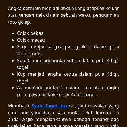
Angka bermain menjadi angka yang acapkali keluar
atau tengah naik dalam sebuah waktu pengundian
toto gelap.
Colok bebas
Colok macau
Ekor menjadi angka paling akhir dalam pola
4digit togel
Kepala menjadi angka ketiga dalam pola 4digit
togel
Kop menjadi angka kedua dalam pola 4digit
togel
As menjadi angka 1 dalam pola atau angka
paling awalan kali keluar 4digit togel.
Membaca
Syair Togel Jitu
tak jadi masalah yang
gampang yang baru saja mulai. Oleh karena itu
anda wajib menjalankannya dengan tenang dan
tidak lekas. Pada yang lainnya masalah yang pingin