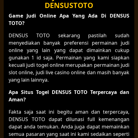
DENSUSTOTO
Game Judi Online Apa Yang Ada Di DENSUS
TOTO?
DENSUS TOTO sekarang pastilah sudah
menyediakan banyak preferensi permainan judi
online yang lain yang dapat dimainkan cukup
gunakan 1 id saja. Permainan yang kami siapkan
kecuali judi togel online merupakan permainan judi
slot online, judi live casino online dan masih banyak
yang lain lainnya.
Apa Situs Togel DENSUS TOTO Terpercaya dan
Aman?
Fakta saja saat ini begitu aman dan terpercaya,
DENSUS TOTO dapat dilunasi full kemenangan
dapat anda temukan. Anda juga dapat memainkan
semua pasaran yang saat ini kami sedaikan seperti