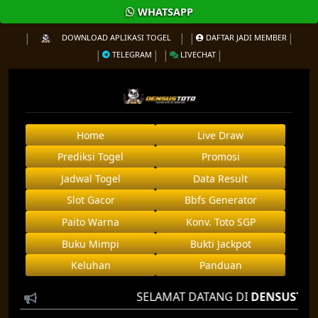
WHATSAPP
DOWNLOAD APLIKASI TOGEL
DAFTAR JADI MEMBER
TELEGRAM
LIVECHAT
Home
Live Draw
Prediksi Togel
Promosi
Jadwal Togel
Data Result
Slot Gacor
Bbfs Generator
Paito Warna
Konv. Toto SGP
Buku Mimpi
Bukti Jackpot
Keluhan
Panduan
SELAMAT DATANG DI
DENSUSTOTO
AGEN