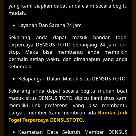
yang kami siapkan dapat anda claim secara begitu
mudah.
Layanan Dan Sarana 24 Jam
Sekarang anda dapat masuk bandar togel
terpercaya DENSUS TOTO sepanjang 24 jam non
stop. Maka bisa membantu anda membikin
bermain setiap waktu dan dimanapun yang anda
kehendaki.
Kelapangan Dalam Masuk Situs DENSUS TOTO
Sekarang anda dapat secara begitu mudah buat
masuk situs DENSUS TOTO, dipicu kami situs kami
memiliki link preferensi yang bisa membantu
banyak member kami membikin ada
Bandar Judi
Togel Terpercaya DENSUSTOTO
.
Keamanan Data Seluruh Member DENSUS