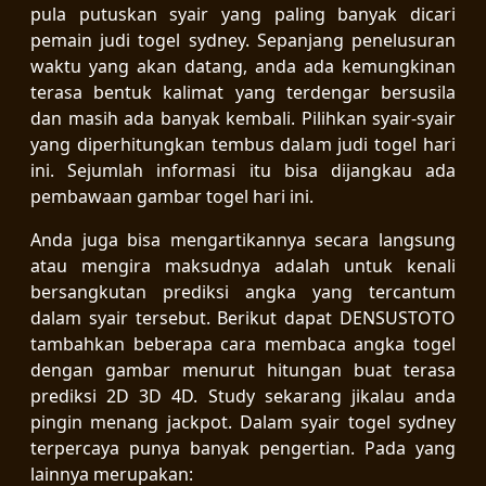
pula putuskan syair yang paling banyak dicari
pemain judi togel sydney. Sepanjang penelusuran
waktu yang akan datang, anda ada kemungkinan
terasa bentuk kalimat yang terdengar bersusila
dan masih ada banyak kembali. Pilihkan syair-syair
yang diperhitungkan tembus dalam judi togel hari
ini. Sejumlah informasi itu bisa dijangkau ada
pembawaan gambar togel hari ini.
Anda juga bisa mengartikannya secara langsung
atau mengira maksudnya adalah untuk kenali
bersangkutan prediksi angka yang tercantum
dalam syair tersebut. Berikut dapat DENSUSTOTO
tambahkan beberapa cara membaca angka togel
dengan gambar menurut hitungan buat terasa
prediksi 2D 3D 4D. Study sekarang jikalau anda
pingin menang jackpot. Dalam syair togel sydney
terpercaya punya banyak pengertian. Pada yang
lainnya merupakan: