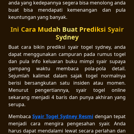
anda yang kedepannya segera bisa menolong anda
buat bisa mendapati kemenangan dan pula
keuntungan yang banyak.
Ini Cara Mudah Buat Prediksi Syair
Sydney
Buat cara bikin prediksi syair togel sydney, anda
dapat menggunakan campuran pada rumus togel
dan pula info keluaran buku mimpi syair supaya
gampang waktu membaca pola-pola detail.
Sejumlah kalimat dalam sajak togel normalnya
berisi bersangkutan satu insiden atau momen.
Menurut pengertiannya, syair togel online
sekarang menjadi 4 baris dan punya akhiran yang
serupa.
Membaca
Syair Togel Sydney Resmi
dengan tepat
menjadi cara mengira pengesahan syair. Anda
harus dapat mendalami lewat secara perlahan dan