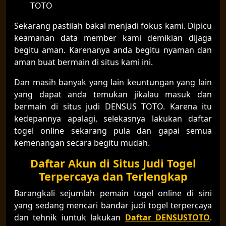
TOTO
Sekarang pastilah bakal menjadi fokus kami. Dipicu
keamanan data member kami demikian dijaga
begitu aman. Karenanya anda begitu nyaman dan
aman buat bermain di situs kami ini.
Dan masih banyak yang lain keuntungan yang lain
yang dapat anda temukan jikalau masuk dan
bermain di situs judi DENSUS TOTO. Karena itu
kedepannya apalagi, selekasnya lakukan daftar
togel online sekarang pula dan gapai semua
kemenangan secara begitu mudah.
Daftar Akun di Situs Judi Togel
Terpercaya dan Terlengkap
Barangkali sejumlah pemain togel online di sini
yang sedang mencari bandar judi togel terpercaya
dan tehnik iuntuk lakukan
Daftar DENSUSTOTO
.