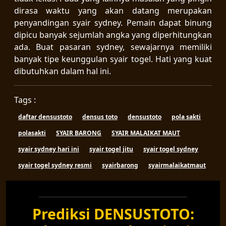
dirasa waktu yang akan datang merupakan
penyandingan syair sydney. Pemain dapat binung
dipicu banyak sejumlah angka yang diperhitungkan
ada. Buat pasaran sydney, sewajarnya memiliki
banyak tipe keunggulan syair togel. Hati yang kuat
dibutuhkan dalam hal ini.
Tags :
daftar densustoto
densus toto
densustoto
pola sakti
polasakti
SYAIR BARONG
SYAIR MALAIKAT MAUT
syair sydney hari ini
syair togel jitu
syair togel sydney
syair togel sydney resmi
syairbarong
syairmalaikatmaut
Prediksi DENSUSTOTO: