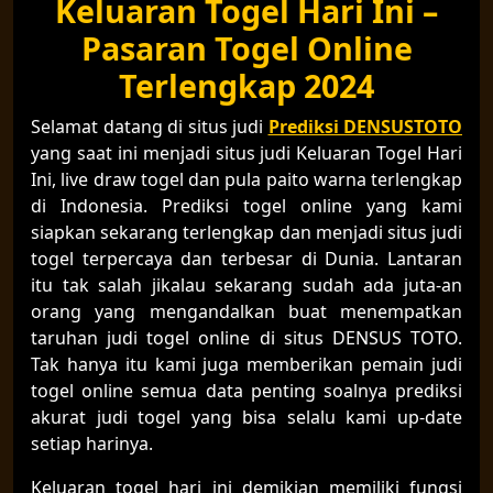
Keluaran Togel Hari Ini –
Pasaran Togel Online
Terlengkap 2024
Selamat datang di situs judi
Prediksi DENSUSTOTO
yang saat ini menjadi situs judi Keluaran Togel Hari
Ini, live draw togel dan pula paito warna terlengkap
di Indonesia. Prediksi togel online yang kami
siapkan sekarang terlengkap dan menjadi situs judi
togel terpercaya dan terbesar di Dunia. Lantaran
itu tak salah jikalau sekarang sudah ada juta-an
orang yang mengandalkan buat menempatkan
taruhan judi togel online di situs DENSUS TOTO.
Tak hanya itu kami juga memberikan pemain judi
togel online semua data penting soalnya prediksi
akurat judi togel yang bisa selalu kami up-date
setiap harinya.
Keluaran togel hari ini demikian memiliki fungsi