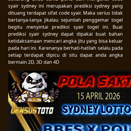
syair sydney ini merupakan prediksi sydney yang
dituang terdapat sifat code syair. Maka serius tidak
bertanya-tanya jikalau sejumlah penggemar togel
begitu menyintai prediksi syair togel ini. Buat
prediksi syair sydney dapat dipakai buat bahan
ketidaksamaan mencari angka jitu yang bisa keluar
pada hari ini. Karenanya berhati-hatilah selalu pada
setiap terdapat dipicu di situ dapat anda angka
bermain 2D, 3D dan 4D