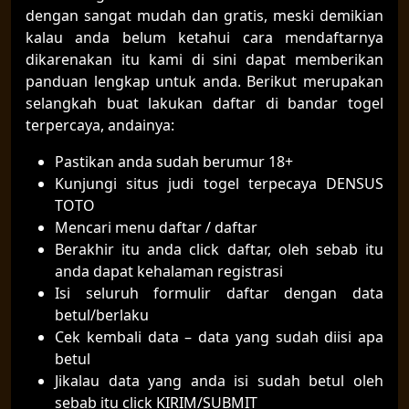
dengan sangat mudah dan gratis, meski demikian
kalau anda belum ketahui cara mendaftarnya
dikarenakan itu kami di sini dapat memberikan
panduan lengkap untuk anda. Berikut merupakan
selangkah buat lakukan daftar di bandar togel
terpercaya, andainya:
Pastikan anda sudah berumur 18+
Kunjungi situs judi togel terpecaya DENSUS
TOTO
Mencari menu daftar / daftar
Berakhir itu anda click daftar, oleh sebab itu
anda dapat kehalaman registrasi
Isi seluruh formulir daftar dengan data
betul/berlaku
Cek kembali data – data yang sudah diisi apa
betul
Jikalau data yang anda isi sudah betul oleh
sebab itu click KIRIM/SUBMIT