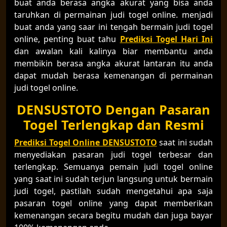
buat anda berasa angka akurat yang bisa anda
taruhkan di permainan judi togel online. menjadi
buat anda yang saar ini tengah bermain judi togel
online, penting buat tahu
Prediksi Togel Hari Ini
dan awalan kali kalinya biar membantu anda
membikin berasa angka akurat lantaran itu anda
dapat mudah berasa kemenangan di permainan
judi togel online.
DENSUSTOTO Dengan Pasaran
Togel Terlengkap dan Resmi
Prediksi Togel Online DENSUSTOTO
saat ini sudah
menyediakan pasaran judi togel terbesar dan
terlengkap. Semuanya pemain judi togel online
yang saat ini sudah terjun langsung untuk bermain
judi togel, pastilah sudah mengetahui apa saja
pasaran togel online yang dapat memberikan
kemenangan secara begitu mudah dan juga bayar