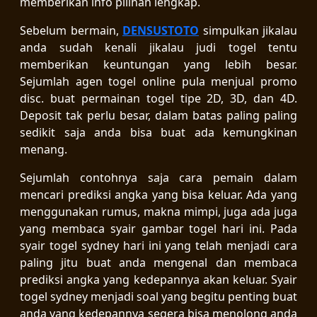
memberikan info pilihan lengkap.
Sebelum bermain,
DENSUSTOTO
simpulkan jikalau
anda sudah kenali jikalau judi togel tentu
memberikan keuntungan yang lebih besar.
Sejumlah agen togel online pula menjual promo
disc. buat permainan togel tipe 2D, 3D, dan 4D.
Deposit tak perlu besar, dalam batas paling paling
sedikit saja anda bisa buat ada kemungkinan
menang.
Sejumlah contohnya saja cara pemain dalam
mencari prediksi angka yang bisa keluar. Ada yang
menggunakan rumus, makna mimpi, juga ada juga
yang membaca syair gambar togel hari ini. Pada
syair togel sydney hari ini yang telah menjadi cara
paling jitu buat anda mengenal dan membaca
prediksi angka yang kedepannya akan keluar. Syair
togel sydney menjadi soal yang begitu penting buat
anda yang kedepannya segera bisa menolong anda