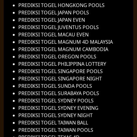
PREDIKSI TOGEL HONGKONG POOLS
PREDIKSI TOGEL JAPAN POOLS
PREDIKSI TOGEL JAPAN EVEN
PREDIKSI TOGEL JUVENTUS POOLS
PREDIKSI TOGEL MACAU EVEN
PREDIKSI TOGEL MAGNUM 4D MALAYSIA
PREDIKSI TOGEL MAGNUM CAMBODIA
PREDIKSI TOGEL OREGON POOLS
PREDIKSI TOGEL PHILIPPINA LOTTERY
PREDIKSI TOGEL SINGAPORE POOLS
PREDIKSI TOGEL SINGAPORE NIGHT
PREDIKSI TOGEL SUNDA POOLS
PREDIKSI TOGEL SURABAYA POOLS
PREDIKSI TOGEL SYDNEY POOLS
PREDIKSI TOGEL SYDNEY EVENING
PREDIKSI TOGEL SYDNEY NIGHT
PREDIKSI TOGEL TAIWAN BALL
PREDIKSI TOGEL TAIWAN POOLS