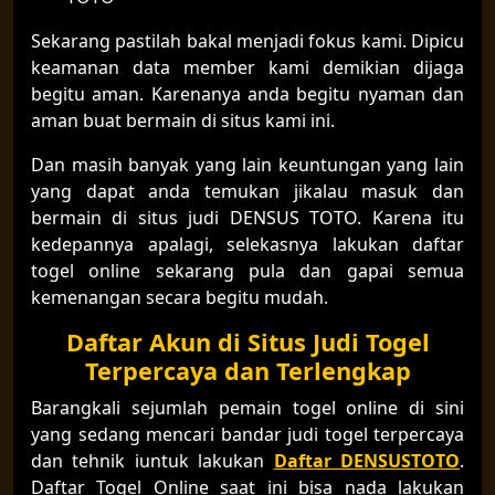
Sekarang pastilah bakal menjadi fokus kami. Dipicu
keamanan data member kami demikian dijaga
begitu aman. Karenanya anda begitu nyaman dan
aman buat bermain di situs kami ini.
Dan masih banyak yang lain keuntungan yang lain
yang dapat anda temukan jikalau masuk dan
bermain di situs judi DENSUS TOTO. Karena itu
kedepannya apalagi, selekasnya lakukan daftar
togel online sekarang pula dan gapai semua
kemenangan secara begitu mudah.
Daftar Akun di Situs Judi Togel
Terpercaya dan Terlengkap
Barangkali sejumlah pemain togel online di sini
yang sedang mencari bandar judi togel terpercaya
dan tehnik iuntuk lakukan
Daftar DENSUSTOTO
.
Daftar Togel Online saat ini bisa nada lakukan