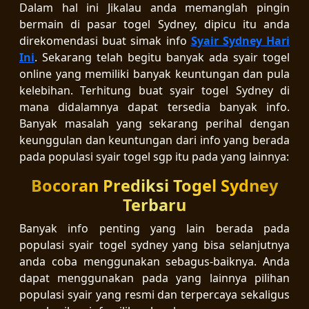
Dalam hal ini Jikalau anda memanglah pingin
bermain di pasar togel Sydney, dipicu itu anda
direkomendasi buat simak info
Syair Sydney Hari
Ini
. Sekarang telah begitu banyak ada syair togel
online yang memiliki banyak keuntungan dan pula
kelebihan. Terhitung buat syair togel Sydney di
mana didalamnya dapat tersedia banyak info.
Banyak masalah yang sekarang perihal dengan
keunggulan dan keuntungan dari info yang berada
pada populasi syair togel sgp itu pada yang lainnya:
Bocoran Prediksi Togel Sydney
Terbaru
Banyak info penting yang lain berada pada
populasi syair togel sydney yang bisa selanjutnya
anda coba menggunakan sebagus-baiknya. Anda
dapat menggunakan pada yang lainnya pilihan
populasi syair yang resmi dan terpercaya sekaligus