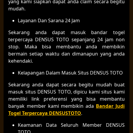
yang kami siapkan dapat anda claim secara begitu
mudah.
Layanan Dan Sarana 24 Jam
Sekarang anda dapat masuk bandar togel
terpercaya DENSUS TOTO sepanjang 24 jam non
stop. Maka bisa membantu anda membikin
bermain setiap waktu dan dimanapun yang anda
kehendaki.
Kelapangan Dalam Masuk Situs DENSUS TOTO
Sekarang anda dapat secara begitu mudah buat
masuk situs DENSUS TOTO, dipicu kami situs kami
memiliki link preferensi yang bisa membantu
banyak member kami membikin ada
Bandar Judi
Togel Terpercaya DENSUSTOTO
.
Keamanan Data Seluruh Member DENSUS
TOTO