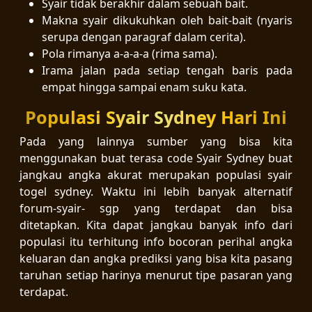
Syair tidak berakhir dalam sebuah bait.
Makna syair dikukuhkan oleh bait-bait (nyaris
serupa dengan paragraf dalam cerita).
Pola rimanya a-a-a-a (rima sama).
Irama jalan pada setiap tengah baris pada
empat hingga sampai enam suku kata.
Populasi Syair Sydney Hari Ini
Pada yang lainnya sumber yang bisa kita
menggunakan buat terasa code Syair Sydney buat
jangkau angka akurat merupakan populasi syair
togel sydney. Waktu ini lebih banyak alternatif
forum-syair- sgp yang terdapat dan bisa
ditetapkan. Kita dapat jangkau banyak info dari
populasi itu terhitung info bocoran perihal angka
keluaran dan angka prediksi yang bisa kita pasang
taruhan setiap harinya menurut tipe pasaran yang
terdapat.