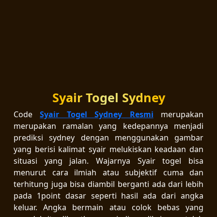
Syair Togel Sydney
Code
Syair Togel Sydney Resmi
merupakan
merupakan ramalan yang kedepannya menjadi
prediksi sydney dengan menggunakan gambar
yang berisi kalimat syair melukiskan keadaan dan
situasi yang jalan. Wajarnya Syair togel bisa
menurut cara ilmiah atau subjektif cuma dan
terhitung juga bisa diambil berganti ada dari lebih
pada 1point dasar seperti hasil ada dari angka
keluar. Angka bermain atau colok bebas yang