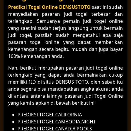
Prediksi Togel Online DENSUSTOTO
saat ini sudah
menyediakan pasaran judi togel terbesar dan
terlengkap. Semuanya pemain judi togel online
yang saat ini sudah terjun langsung untuk bermain
judi togel, pastilah sudah mengetahui apa saja
pasaran togel online yang dapat memberikan
kemenangan secara begitu mudah dan juga bayar
100% kemenangan anda.
Nah, berikut merupakan pasaran judi togel online
terlengkap yang dapat anda bermainakan cukup
memiliki 1ID di situs DENSUS TOTO, oleh sebab itu
anda segera bisa mendapatkan angka akurat anda
di antara antara lainnya pasaran Judi Togel Online
yang kami siapkan di bawah berikut ini:
PREDIKSI TOGEL CALIFORNIA
PREDIKSI TOGEL CAMBODIA NIGHT
PREDIKSI TOGEL CANADIA POOLS