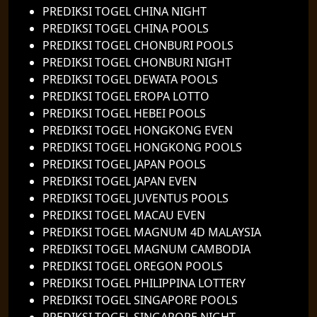
PREDIKSI TOGEL CHINA NIGHT
PREDIKSI TOGEL CHINA POOLS
PREDIKSI TOGEL CHONBURI POOLS
PREDIKSI TOGEL CHONBURI NIGHT
PREDIKSI TOGEL DEWATA POOLS
PREDIKSI TOGEL EROPA LOTTO
PREDIKSI TOGEL HEBEI POOLS
PREDIKSI TOGEL HONGKONG EVEN
PREDIKSI TOGEL HONGKONG POOLS
PREDIKSI TOGEL JAPAN POOLS
PREDIKSI TOGEL JAPAN EVEN
PREDIKSI TOGEL JUVENTUS POOLS
PREDIKSI TOGEL MACAU EVEN
PREDIKSI TOGEL MAGNUM 4D MALAYSIA
PREDIKSI TOGEL MAGNUM CAMBODIA
PREDIKSI TOGEL OREGON POOLS
PREDIKSI TOGEL PHILIPPINA LOTTERY
PREDIKSI TOGEL SINGAPORE POOLS
PREDIKSI TOGEL SINGAPORE NIGHT