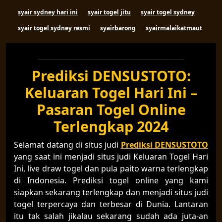
syair sydney hari ini
syair togel jitu
syair togel sydney
syair togel sydney resmi
syairbarong
syairmalaikatmaut
Prediksi DENSUSTOTO:
Keluaran Togel Hari Ini –
Pasaran Togel Online
Terlengkap 2024
Selamat datang di situs judi
Prediksi DENSUSTOTO
yang saat ini menjadi situs judi Keluaran Togel Hari
Ini, live draw togel dan pula paito warna terlengkap
di Indonesia. Prediksi togel online yang kami
siapkan sekarang terlengkap dan menjadi situs judi
togel terpercaya dan terbesar di Dunia. Lantaran
itu tak salah jikalau sekarang sudah ada juta-an