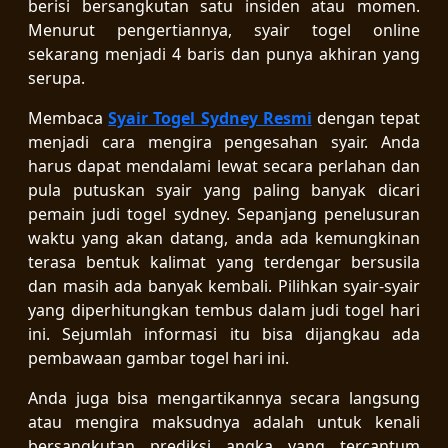
berisi bersangkutan satu insiden atau momen.
Menurut pengertiannya, syair togel online
sekarang menjadi 4 baris dan punya akhiran yang
serupa.
Membaca
Syair Togel Sydney Resmi
dengan tepat
menjadi cara mengira pengesahan syair. Anda
harus dapat mendalami lewat secara perlahan dan
pula putuskan syair yang paling banyak dicari
pemain judi togel sydney. Sepanjang penelusuran
waktu yang akan datang, anda ada kemungkinan
terasa bentuk kalimat yang terdengar bersusila
dan masih ada banyak kembali. Pilihkan syair-syair
yang diperhitungkan tembus dalam judi togel hari
ini. Sejumlah informasi itu bisa dijangkau ada
pembawaan gambar togel hari ini.
Anda juga bisa mengartikannya secara langsung
atau mengira maksudnya adalah untuk kenali
bersangkutan prediksi angka yang tercantum