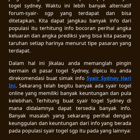
togel sydney. Waktu ini lebih banyak alternatif
forum-syair- sgp yang terdapat dan bisa
ditetapkan. Kita dapat jangkau banyak info dari
populasi itu terhitung info bocoran perihal angka
keluaran dan angka prediksi yang bisa kita pasang
taruhan setiap harinya menurut tipe pasaran yang
terdapat.
Dalam hal ini Jikalau anda memanglah pingin
bermain di pasar togel Sydney, dipicu itu anda
direkomendasi buat simak info
Syair Sydney Hari
Ini
. Sekarang telah begitu banyak ada syair togel
online yang memiliki banyak keuntungan dan pula
kelebihan. Terhitung buat syair togel Sydney di
mana didalamnya dapat tersedia banyak info.
Banyak masalah yang sekarang perihal dengan
keunggulan dan keuntungan dari info yang berada
pada populasi syair togel sgp itu pada yang lainnya: