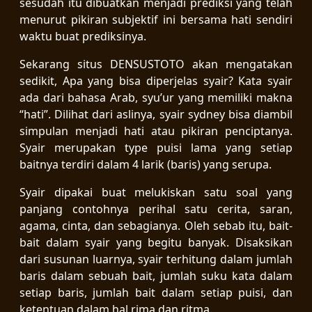
sesudah itu dibuatkan menjadi prediksi yang telah
menurut pikiran subjektif ini bersama hati sendiri
waktu buat prediksinya.
Sekarang situs DENSUSTOTO akan mengatakan
sedikit, Apa yang bisa diperjelas syair? Kata syair
ada dari bahasa Arab, syu’ur yang memiliki makna
“hati”. Dilihat dari aslinya, syair sydney bisa diambil
simpulan menjadi hati atau pikiran penciptanya.
Syair merupakan type puisi lama yang setiap
baitnya terdiri dalam 4 larik (baris) yang serupa.
Syair dipakai buat melukiskan satu soal yang
panjang contohnya perihal satu cerita, saran,
agama, cinta, dan sebagianya. Oleh sebab itu, bait-
bait dalam syair yang begitu banyak. Disaksikan
dari susunan luarnya, syair terhitung dalam jumlah
baris dalam sebuah bait, jumlah suku kata dalam
setiap baris, jumlah bait dalam setiap puisi, dan
ketentuan dalam hal rima dan ritma.