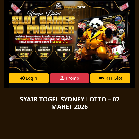
Login
Promo
RTP Slot
SYAIR TOGEL SYDNEY LOTTO – 07
MARET 2026