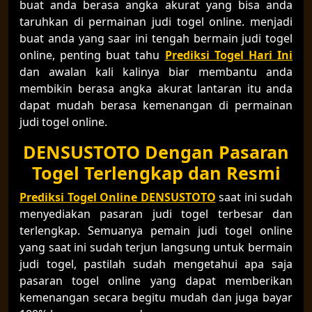
buat anda berasa angka akurat yang bisa anda
taruhkan di permainan judi togel online. menjadi
buat anda yang saar ini tengah bermain judi togel
online, penting buat tahu
Prediksi Togel Hari Ini
dan awalan kali kalinya biar membantu anda
membikin berasa angka akurat lantaran itu anda
dapat mudah berasa kemenangan di permainan
judi togel online.
DENSUSTOTO Dengan Pasaran
Togel Terlengkap dan Resmi
Prediksi Togel Online DENSUSTOTO
saat ini sudah
menyediakan pasaran judi togel terbesar dan
terlengkap. Semuanya pemain judi togel online
yang saat ini sudah terjun langsung untuk bermain
judi togel, pastilah sudah mengetahui apa saja
pasaran togel online yang dapat memberikan
kemenangan secara begitu mudah dan juga bayar