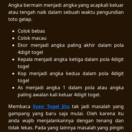
Angka bermain menjadi angka yang acapkali keluar
atau tengah naik dalam sebuah waktu pengundian
toto gelap.
Colok bebas
Colok macau
Ekor menjadi angka paling akhir dalam pola
4digit togel
Kepala menjadi angka ketiga dalam pola 4digit
togel
Kop menjadi angka kedua dalam pola 4digit
togel
As menjadi angka 1 dalam pola atau angka
paling awalan kali keluar 4digit togel.
Membaca
Syair Togel Jitu
tak jadi masalah yang
gampang yang baru saja mulai. Oleh karena itu
anda wajib menjalankannya dengan tenang dan
tidak lekas. Pada yang lainnya masalah yang pingin