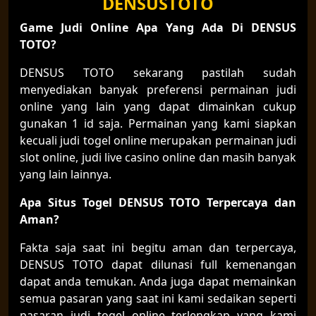
DENSUSTOTO
Game Judi Online Apa Yang Ada Di DENSUS
TOTO?
DENSUS TOTO sekarang pastilah sudah
menyediakan banyak preferensi permainan judi
online yang lain yang dapat dimainkan cukup
gunakan 1 id saja. Permainan yang kami siapkan
kecuali judi togel online merupakan permainan judi
slot online, judi live casino online dan masih banyak
yang lain lainnya.
Apa Situs Togel DENSUS TOTO Terpercaya dan
Aman?
Fakta saja saat ini begitu aman dan terpercaya,
DENSUS TOTO dapat dilunasi full kemenangan
dapat anda temukan. Anda juga dapat memainkan
semua pasaran yang saat ini kami sedaikan seperti
pasaran judi togel online terlengkap yang kami