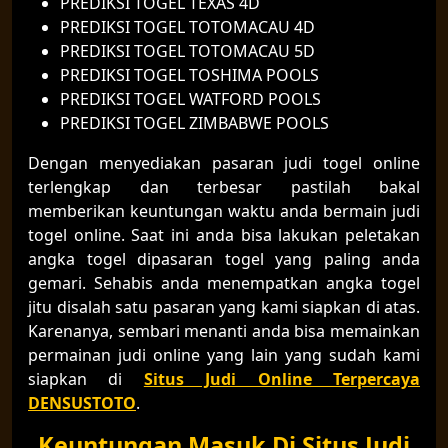
PREDIKSI TOGEL TEXAS 4D
PREDIKSI TOGEL TOTOMACAU 4D
PREDIKSI TOGEL TOTOMACAU 5D
PREDIKSI TOGEL TOSHIMA POOLS
PREDIKSI TOGEL WATFORD POOLS
PREDIKSI TOGEL ZIMBABWE POOLS
Dengan menyediakan pasaran judi togel online
terlengkap dan terbesar pastilah bakal
memberikan keuntungan waktu anda bermain judi
togel online. Saat ini anda bisa lakukan peletakan
angka togel dipasaran togel yang paling anda
gemari. Sehabis anda menempatkan angka togel
jitu disalah satu pasaran yang kami siapkan di atas.
Karenanya, sembari menanti anda bisa memainkan
permainan judi online yang lain yang sudah kami
siapkan di
Situs Judi Online Terpercaya
DENSUSTOTO
.
Keuntungan Masuk Di Situs Judi