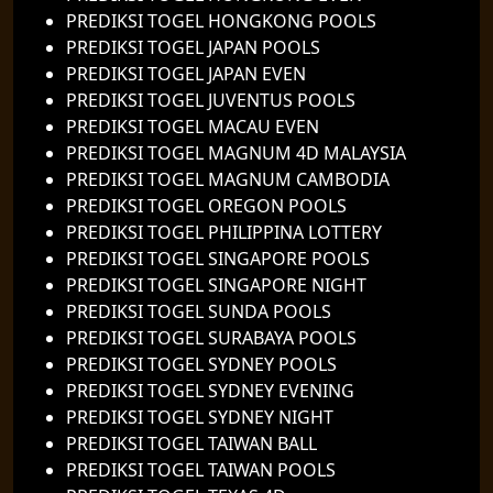
PREDIKSI TOGEL HONGKONG POOLS
PREDIKSI TOGEL JAPAN POOLS
PREDIKSI TOGEL JAPAN EVEN
PREDIKSI TOGEL JUVENTUS POOLS
PREDIKSI TOGEL MACAU EVEN
PREDIKSI TOGEL MAGNUM 4D MALAYSIA
PREDIKSI TOGEL MAGNUM CAMBODIA
PREDIKSI TOGEL OREGON POOLS
PREDIKSI TOGEL PHILIPPINA LOTTERY
PREDIKSI TOGEL SINGAPORE POOLS
PREDIKSI TOGEL SINGAPORE NIGHT
PREDIKSI TOGEL SUNDA POOLS
PREDIKSI TOGEL SURABAYA POOLS
PREDIKSI TOGEL SYDNEY POOLS
PREDIKSI TOGEL SYDNEY EVENING
PREDIKSI TOGEL SYDNEY NIGHT
PREDIKSI TOGEL TAIWAN BALL
PREDIKSI TOGEL TAIWAN POOLS