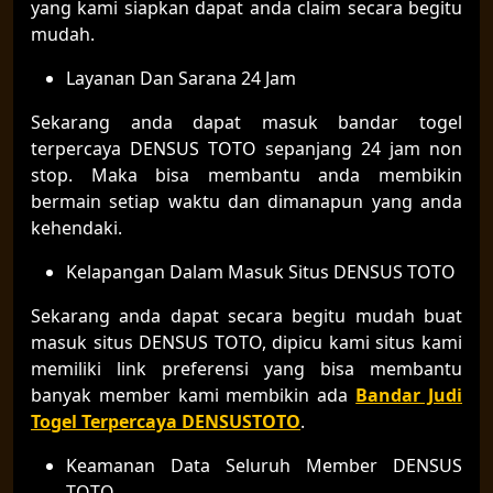
yang kami siapkan dapat anda claim secara begitu
mudah.
Layanan Dan Sarana 24 Jam
Sekarang anda dapat masuk bandar togel
terpercaya DENSUS TOTO sepanjang 24 jam non
stop. Maka bisa membantu anda membikin
bermain setiap waktu dan dimanapun yang anda
kehendaki.
Kelapangan Dalam Masuk Situs DENSUS TOTO
Sekarang anda dapat secara begitu mudah buat
masuk situs DENSUS TOTO, dipicu kami situs kami
memiliki link preferensi yang bisa membantu
banyak member kami membikin ada
Bandar Judi
Togel Terpercaya DENSUSTOTO
.
Keamanan Data Seluruh Member DENSUS
TOTO