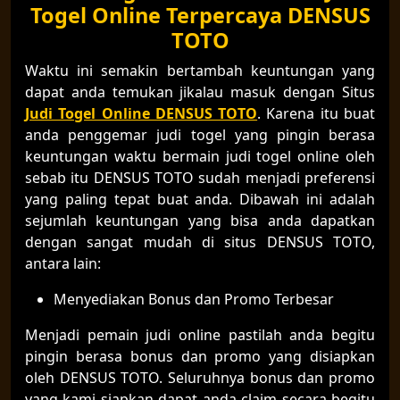
Togel Online Terpercaya DENSUS
TOTO
Waktu ini semakin bertambah keuntungan yang
dapat anda temukan jikalau masuk dengan Situs
Judi Togel Online DENSUS TOTO
. Karena itu buat
anda penggemar judi togel yang pingin berasa
keuntungan waktu bermain judi togel online oleh
sebab itu DENSUS TOTO sudah menjadi preferensi
yang paling tepat buat anda. Dibawah ini adalah
sejumlah keuntungan yang bisa anda dapatkan
dengan sangat mudah di situs DENSUS TOTO,
antara lain:
Menyediakan Bonus dan Promo Terbesar
Menjadi pemain judi online pastilah anda begitu
pingin berasa bonus dan promo yang disiapkan
oleh DENSUS TOTO. Seluruhnya bonus dan promo
yang kami siapkan dapat anda claim secara begitu