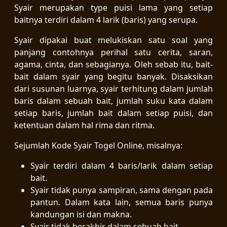
Syair merupakan type puisi lama yang setiap
baitnya terdiri dalam 4 larik (baris) yang serupa.
Syair dipakai buat melukiskan satu soal yang
panjang contohnya perihal satu cerita, saran,
agama, cinta, dan sebagianya. Oleh sebab itu, bait-
bait dalam syair yang begitu banyak. Disaksikan
dari susunan luarnya, syair terhitung dalam jumlah
baris dalam sebuah bait, jumlah suku kata dalam
setiap baris, jumlah bait dalam setiap puisi, dan
ketentuan dalam hal rima dan ritma.
Sejumlah Kode Syair Togel Online, misalnya:
Syair terdiri dalam 4 baris/larik dalam setiap
bait.
Syair tidak punya sampiran, sama dengan pada
pantun. Dalam kata lain, semua baris punya
kandungan isi dan makna.
Syair tidak berakhir dalam sebuah bait.