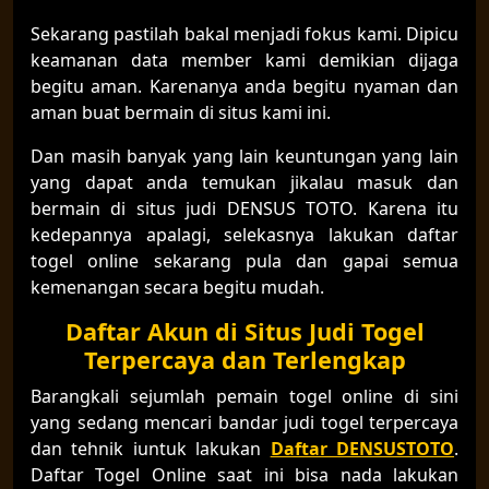
Sekarang pastilah bakal menjadi fokus kami. Dipicu
keamanan data member kami demikian dijaga
begitu aman. Karenanya anda begitu nyaman dan
aman buat bermain di situs kami ini.
Dan masih banyak yang lain keuntungan yang lain
yang dapat anda temukan jikalau masuk dan
bermain di situs judi DENSUS TOTO. Karena itu
kedepannya apalagi, selekasnya lakukan daftar
togel online sekarang pula dan gapai semua
kemenangan secara begitu mudah.
Daftar Akun di Situs Judi Togel
Terpercaya dan Terlengkap
Barangkali sejumlah pemain togel online di sini
yang sedang mencari bandar judi togel terpercaya
dan tehnik iuntuk lakukan
Daftar DENSUSTOTO
.
Daftar Togel Online saat ini bisa nada lakukan