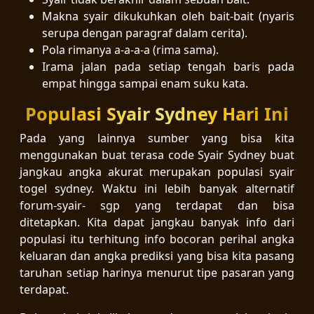
Makna syair dikukuhkan oleh bait-bait (nyaris
serupa dengan paragraf dalam cerita).
Pola rimanya a-a-a-a (rima sama).
Irama jalan pada setiap tengah baris pada
empat hingga sampai enam suku kata.
Populasi Syair Sydney Hari Ini
Pada yang lainnya sumber yang bisa kita
menggunakan buat terasa code Syair Sydney buat
jangkau angka akurat merupakan populasi syair
togel sydney. Waktu ini lebih banyak alternatif
forum-syair- sgp yang terdapat dan bisa
ditetapkan. Kita dapat jangkau banyak info dari
populasi itu terhitung info bocoran perihal angka
keluaran dan angka prediksi yang bisa kita pasang
taruhan setiap harinya menurut tipe pasaran yang
terdapat.