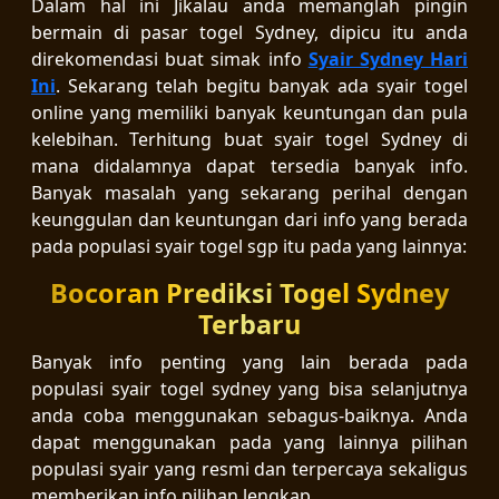
Dalam hal ini Jikalau anda memanglah pingin
bermain di pasar togel Sydney, dipicu itu anda
direkomendasi buat simak info
Syair Sydney Hari
Ini
. Sekarang telah begitu banyak ada syair togel
online yang memiliki banyak keuntungan dan pula
kelebihan. Terhitung buat syair togel Sydney di
mana didalamnya dapat tersedia banyak info.
Banyak masalah yang sekarang perihal dengan
keunggulan dan keuntungan dari info yang berada
pada populasi syair togel sgp itu pada yang lainnya:
Bocoran Prediksi Togel Sydney
Terbaru
Banyak info penting yang lain berada pada
populasi syair togel sydney yang bisa selanjutnya
anda coba menggunakan sebagus-baiknya. Anda
dapat menggunakan pada yang lainnya pilihan
populasi syair yang resmi dan terpercaya sekaligus
memberikan info pilihan lengkap.