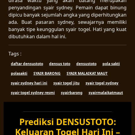
dirasa waktu yang akan datang merupakan
penyandingan syair sydney. Pemain dapat binung
dipicu banyak sejumlah angka yang diperhitungkan
ada. Buat pasaran sydney, sewajarnya memiliki
banyak tipe keunggulan syair togel. Hati yang kuat
dibutuhkan dalam hal ini.
Tags :
daftar densustoto
densus toto
densustoto
pola sakti
polasakti
SYAIR BARONG
SYAIR MALAIKAT MAUT
syair sydney hari ini
syair togel jitu
syair togel sydney
syair togel sydney resmi
syairbarong
syairmalaikatmaut
Prediksi DENSUSTOTO:
Keluaran Togel Hari Ini –