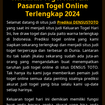
Pasaran Togel Online
Terlengkap 2024
Selamat datang di situs judi
Prediksi DENSUSTOTO
yang saat ini menjadi situs judi Keluaran Togel Hari
Ini, live draw togel dan pula paito warna terlengkap
di Indonesia. Prediksi togel online yang kami
siapkan sekarang terlengkap dan menjadi situs judi
togel terpercaya dan terbesar di Dunia. Lantaran
itu tak salah jikalau sekarang sudah ada juta-an
orang yang mengandalkan buat menempatkan
taruhan judi togel online di situs DENSUS TOTO.
Tak hanya itu kami juga memberikan pemain judi
togel online semua data penting soalnya prediksi
akurat judi togel yang bisa selalu kami up-date
setiap harinya.
Keluaran togel hari ini demikian memiliki fungsi
buat anda berasa angka akurat yang bisa anda