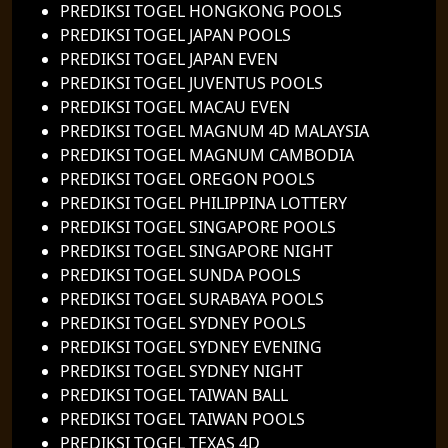
PREDIKSI TOGEL HONGKONG POOLS
PREDIKSI TOGEL JAPAN POOLS
PREDIKSI TOGEL JAPAN EVEN
PREDIKSI TOGEL JUVENTUS POOLS
PREDIKSI TOGEL MACAU EVEN
PREDIKSI TOGEL MAGNUM 4D MALAYSIA
PREDIKSI TOGEL MAGNUM CAMBODIA
PREDIKSI TOGEL OREGON POOLS
PREDIKSI TOGEL PHILIPPINA LOTTERY
PREDIKSI TOGEL SINGAPORE POOLS
PREDIKSI TOGEL SINGAPORE NIGHT
PREDIKSI TOGEL SUNDA POOLS
PREDIKSI TOGEL SURABAYA POOLS
PREDIKSI TOGEL SYDNEY POOLS
PREDIKSI TOGEL SYDNEY EVENING
PREDIKSI TOGEL SYDNEY NIGHT
PREDIKSI TOGEL TAIWAN BALL
PREDIKSI TOGEL TAIWAN POOLS
PREDIKSI TOGEL TEXAS 4D