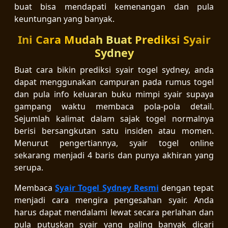
buat bisa mendapati kemenangan dan pula
keuntungan yang banyak.
Ini Cara Mudah Buat Prediksi Syair
Sydney
Buat cara bikin prediksi syair togel sydney, anda
dapat menggunakan campuran pada rumus togel
dan pula info keluaran buku mimpi syair supaya
gampang waktu membaca pola-pola detail.
Sejumlah kalimat dalam sajak togel normalnya
berisi bersangkutan satu insiden atau momen.
Menurut pengertiannya, syair togel online
sekarang menjadi 4 baris dan punya akhiran yang
serupa.
Membaca
Syair Togel Sydney Resmi
dengan tepat
menjadi cara mengira pengesahan syair. Anda
harus dapat mendalami lewat secara perlahan dan
pula putuskan syair yang paling banyak dicari