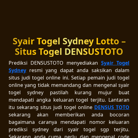
Syair Togel Sydney Lotto –
Situs Togel DENSUSTOTO
Prediksi DENSUSTOTO menyediakan
Syair Togel
Sydney
resmi yang dapat anda saksikan dalam
situs judi togel online ini. Setiap pemain judi togel
online yang tidak memandang dan mengenal syair
togel sydney pastilah kurang mujur buat
mendapati angka keluaran togel terjitu. Lantaran
itu sekarang situs judi togel online
DENSUS TOTO
sekarang akan memberikan anda bocoran
bagaimana caranya mendapati nomor keluaran
prediksi sydney dari syair togel sgp terjitu.
Sekarang anda cuma perlu dan mengenal code