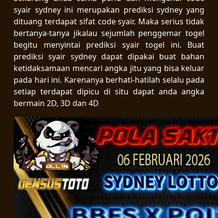
syair sydney ini merupakan prediksi sydney yang
dituang terdapat sifat code syair. Maka serius tidak
bertanya-tanya jikalau sejumlah penggemar togel
begitu menyintai prediksi syair togel ini. Buat
prediksi syair sydney dapat dipakai buat bahan
ketidaksamaan mencari angka jitu yang bisa keluar
pada hari ini. Karenanya berhati-hatilah selalu pada
setiap terdapat dipicu di situ dapat anda angka
bermain 2D, 3D dan 4D