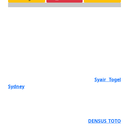
SYAIR TOGEL SYDNEY LOTTO – 05
OKTOBER 2025
Syair Togel Sydney Lotto –
Situs Togel DENSUSTOTO
Prediksi DENSUSTOTO menyediakan
Syair Togel
Sydney
resmi yang dapat anda saksikan dalam
situs judi togel online ini. Setiap pemain judi togel
online yang tidak memandang dan mengenal syair
togel sydney pastilah kurang mujur buat
mendapati angka keluaran togel terjitu. Lantaran
itu sekarang situs judi togel online
DENSUS TOTO
sekarang akan memberikan anda bocoran