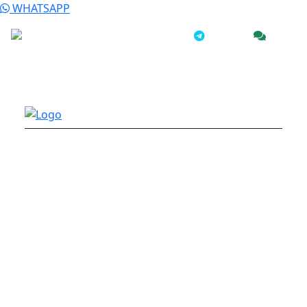
WHATSAPP
Daftar
Jadi
Telegram
Livechat
Download Aplikasi
Member
Togel
Home
Live Draw
Prediksi Togel
Promosi
Jadwal Togel
Data Result