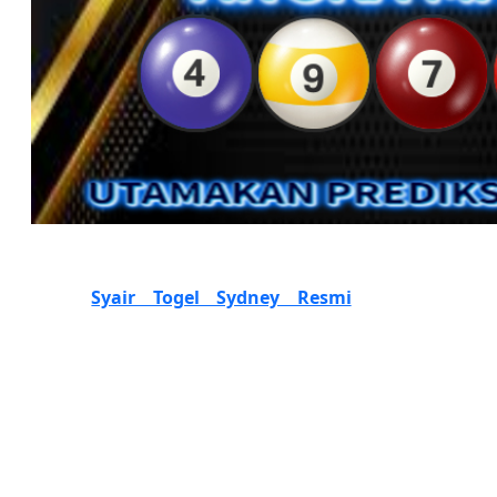
Syair Togel Sydney
Code
Syair Togel Sydney Resmi
merupakan
merupakan ramalan yang kedepannya menjadi
prediksi sydney dengan menggunakan gambar
yang berisi kalimat syair melukiskan keadaan dan
situasi yang jalan. Wajarnya Syair togel bisa
menurut cara ilmiah atau subjektif cuma dan
terhitung juga bisa diambil berganti ada dari lebih
pada 1point dasar seperti hasil ada dari angka