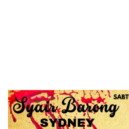
bagaimana caranya mendapati nomor keluaran
prediksi sydney dari syair togel sgp terjitu.
Sekarang anda cuma perlu dan mengenal code
syair sydney ini merupakan prediksi sydney yang
dituang terdapat sifat code syair. Maka serius tidak
bertanya-tanya jikalau sejumlah penggemar togel
begitu menyintai prediksi syair togel ini. Buat
prediksi syair sydney dapat dipakai buat bahan
ketidaksamaan mencari angka jitu yang bisa keluar
pada hari ini. Karenanya berhati-hatilah selalu pada
setiap terdapat dipicu di situ dapat anda angka
bermain 2D, 3D dan 4