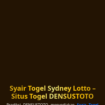
Syair Togel Sydney Lotto –
Situs Togel DENSUSTOTO
Prediksi DENSUSTOTO menyediakan
Syair Togel