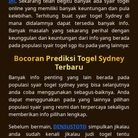
Ini
. Sekarang telah begitu banyak ada syair togel
online yang memiliki banyak keuntungan dan pula
kelebihan. Terhitung buat syair togel Sydney di
mana didalamnya dapat tersedia banyak info.
Banyak masalah yang sekarang perihal dengan
keunggulan dan keuntungan dari info yang berada
pada populasi syair togel sgp itu pada yang lainnya:
Bocoran Prediksi Togel Sydney
Terbaru
Banyak info penting yang lain berada pada
populasi syair togel sydney yang bisa selanjutnya
anda coba menggunakan sebagus-baiknya. Anda
dapat menggunakan pada yang lainnya pilihan
populasi syair yang resmi dan terpercaya sekaligus
memberikan info pilihan lengkap.
Sebelum bermain,
DENSUSTOTO
simpulkan jikalau
anda sudah kenali jikalau judi togel tentu