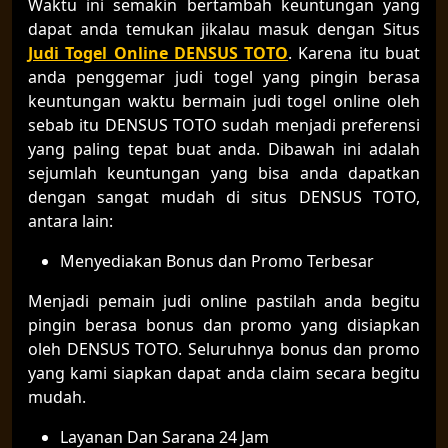
Waktu ini semakin bertambah keuntungan yang
dapat anda temukan jikalau masuk dengan Situs
Judi Togel Online DENSUS TOTO
. Karena itu buat
anda penggemar judi togel yang pingin berasa
keuntungan waktu bermain judi togel online oleh
sebab itu DENSUS TOTO sudah menjadi preferensi
yang paling tepat buat anda. Dibawah ini adalah
sejumlah keuntungan yang bisa anda dapatkan
dengan sangat mudah di situs DENSUS TOTO,
antara lain:
Menyediakan Bonus dan Promo Terbesar
Menjadi pemain judi online pastilah anda begitu
pingin berasa bonus dan promo yang disiapkan
oleh DENSUS TOTO. Seluruhnya bonus dan promo
yang kami siapkan dapat anda claim secara begitu
mudah.
Layanan Dan Sarana 24 Jam