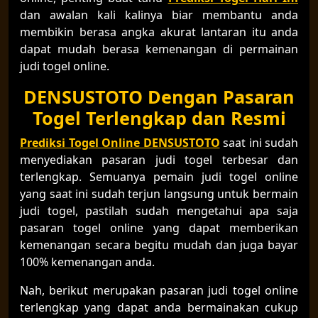
dan awalan kali kalinya biar membantu anda
membikin berasa angka akurat lantaran itu anda
dapat mudah berasa kemenangan di permainan
judi togel online.
DENSUSTOTO Dengan Pasaran
Togel Terlengkap dan Resmi
Prediksi Togel Online DENSUSTOTO
saat ini sudah
menyediakan pasaran judi togel terbesar dan
terlengkap. Semuanya pemain judi togel online
yang saat ini sudah terjun langsung untuk bermain
judi togel, pastilah sudah mengetahui apa saja
pasaran togel online yang dapat memberikan
kemenangan secara begitu mudah dan juga bayar
100% kemenangan anda.
Nah, berikut merupakan pasaran judi togel online
terlengkap yang dapat anda bermainakan cukup