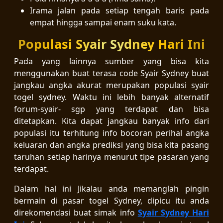
Irama jalan pada setiap tengah baris pada
empat hingga sampai enam suku kata.
Populasi Syair Sydney Hari Ini
Pada yang lainnya sumber yang bisa kita
menggunakan buat terasa code Syair Sydney buat
jangkau angka akurat merupakan populasi syair
togel sydney. Waktu ini lebih banyak alternatif
forum-syair- sgp yang terdapat dan bisa
ditetapkan. Kita dapat jangkau banyak info dari
populasi itu terhitung info bocoran perihal angka
keluaran dan angka prediksi yang bisa kita pasang
taruhan setiap harinya menurut tipe pasaran yang
terdapat.
Dalam hal ini Jikalau anda memanglah pingin
bermain di pasar togel Sydney, dipicu itu anda
direkomendasi buat simak info
Syair Sydney Hari