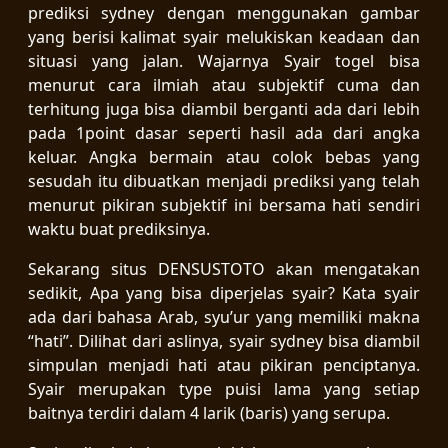
prediksi sydney dengan menggunakan gambar
yang berisi kalimat syair melukiskan keadaan dan
situasi yang jalan. Wajarnya Syair togel bisa
menurut cara ilmiah atau subjektif cuma dan
terhitung juga bisa diambil berganti ada dari lebih
pada 1point dasar seperti hasil ada dari angka
keluar. Angka bermain atau colok bebas yang
sesudah itu dibuatkan menjadi prediksi yang telah
menurut pikiran subjektif ini bersama hati sendiri
waktu buat prediksinya.
Sekarang situs DENSUSTOTO akan mengatakan
sedikit, Apa yang bisa diperjelas syair? Kata syair
ada dari bahasa Arab, syu’ur yang memiliki makna
“hati”. Dilihat dari aslinya, syair sydney bisa diambil
simpulan menjadi hati atau pikiran penciptanya.
Syair merupakan type puisi lama yang setiap
baitnya terdiri dalam 4 larik (baris) yang serupa.