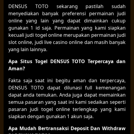
DENSUS TOTO sekarang pastilah sudah
menyediakan banyak preferensi permainan judi
online yang lain yang dapat dimainkan cukup
gunakan 1 id saja. Permainan yang kami siapkan
kecuali judi togel online merupakan permainan judi
slot online, judi live casino online dan masih banyak
yang lain lainnya.
Apa Situs Togel DENSUS TOTO Terpercaya dan
Aman?
Fakta saja saat ini begitu aman dan terpercaya,
DENSUS TOTO dapat dilunasi full kemenangan
dapat anda temukan. Anda juga dapat memainkan
semua pasaran yang saat ini kami sedaikan seperti
pasaran judi togel online terlengkap yang kami
siapkan dengan gunakan 1 akun saja.
Apa Mudah
Bert
ransaksi Deposit Dan Withdraw