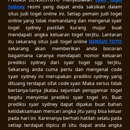
Sydney
resmi yang dapat anda saksikan dalam
situs judi togel online ini. Setiap pemain judi togel
online yang tidak memandang dan mengenal syair
togel sydney pastilah kurang mujur buat
mendapati angka keluaran togel terjitu. Lantaran
itu sekarang situs judi togel online
DENSUS TOTO
sekarang akan memberikan anda bocoran
bagaimana caranya mendapati nomor keluaran
prediksi sydney dari syair togel sgp terjitu.
Sekarang anda cuma perlu dan mengenal code
syair sydney ini merupakan prediksi sydney yang
dituang terdapat sifat code syair. Maka serius tidak
bertanya-tanya jikalau sejumlah penggemar togel
begitu menyintai prediksi syair togel ini. Buat
prediksi syair sydney dapat dipakai buat bahan
ketidaksamaan mencari angka jitu yang bisa keluar
pada hari ini. Karenanya berhati-hatilah selalu pada
setiap terdapat dipicu di situ dapat anda angka