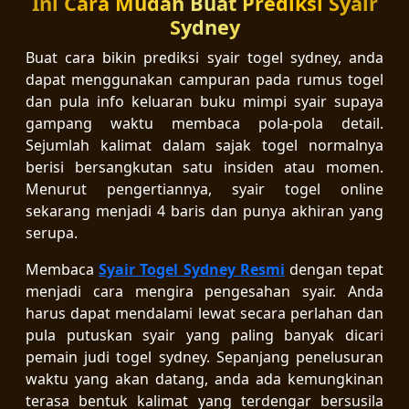
Ini Cara Mudah Buat Prediksi Syair
Sydney
Buat cara bikin prediksi syair togel sydney, anda
dapat menggunakan campuran pada rumus togel
dan pula info keluaran buku mimpi syair supaya
gampang waktu membaca pola-pola detail.
Sejumlah kalimat dalam sajak togel normalnya
berisi bersangkutan satu insiden atau momen.
Menurut pengertiannya, syair togel online
sekarang menjadi 4 baris dan punya akhiran yang
serupa.
Membaca
Syair Togel Sydney Resmi
dengan tepat
menjadi cara mengira pengesahan syair. Anda
harus dapat mendalami lewat secara perlahan dan
pula putuskan syair yang paling banyak dicari
pemain judi togel sydney. Sepanjang penelusuran
waktu yang akan datang, anda ada kemungkinan
terasa bentuk kalimat yang terdengar bersusila