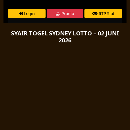
Login
Promo
RTP Slot
SYAIR TOGEL SYDNEY LOTTO – 02 JUNI
2026