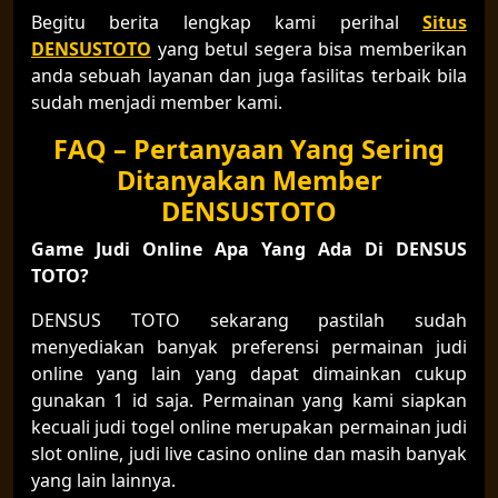
Begitu berita lengkap kami perihal
Situs
DENSUSTOTO
yang betul segera bisa memberikan
anda sebuah layanan dan juga fasilitas terbaik bila
sudah menjadi member kami.
FAQ – Pertanyaan Yang Sering
Ditanyakan Member
DENSUSTOTO
Game Judi Online Apa Yang Ada Di DENSUS
TOTO?
DENSUS TOTO sekarang pastilah sudah
menyediakan banyak preferensi permainan judi
online yang lain yang dapat dimainkan cukup
gunakan 1 id saja. Permainan yang kami siapkan
kecuali judi togel online merupakan permainan judi
slot online, judi live casino online dan masih banyak
yang lain lainnya.