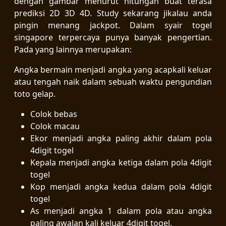
dengan gambar menurut hitungan buat terasa
prediksi 2D 3D 4D. Study sekarang jikalau anda
pingin menang jackpot. Dalam syair togel
singapore terpercaya punya banyak pengertian.
Pada yang lainnya merupakan:
Angka bermain menjadi angka yang acapkali keluar
atau tengah naik dalam sebuah waktu pengundian
toto gelap.
Colok bebas
Colok macau
Ekor menjadi angka paling akhir dalam pola
4digit togel
Kepala menjadi angka ketiga dalam pola 4digit
togel
Kop menjadi angka kedua dalam pola 4digit
togel
As menjadi angka 1 dalam pola atau angka
paling awalan kali keluar 4digit togel.