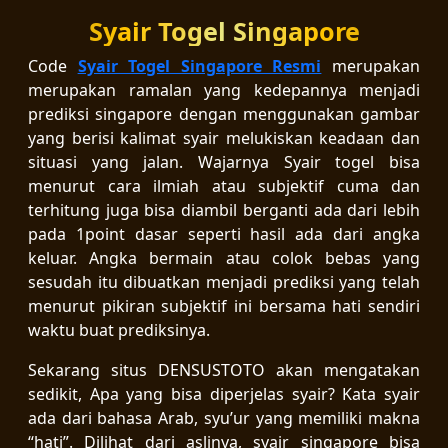
Syair Togel Singapore
Code
Syair Togel Singapore Resmi
merupakan
merupakan ramalan yang kedepannya menjadi
prediksi singapore dengan menggunakan gambar
yang berisi kalimat syair melukiskan keadaan dan
situasi yang jalan. Wajarnya Syair togel bisa
menurut cara ilmiah atau subjektif cuma dan
terhitung juga bisa diambil berganti ada dari lebih
pada 1point dasar seperti hasil ada dari angka
keluar. Angka bermain atau colok bebas yang
sesudah itu dibuatkan menjadi prediksi yang telah
menurut pikiran subjektif ini bersama hati sendiri
waktu buat prediksinya.
Sekarang situs DENSUSTOTO akan mengatakan
sedikit, Apa yang bisa diperjelas syair? Kata syair
ada dari bahasa Arab, syu’ur yang memiliki makna
“hati”. Dilihat dari aslinya, syair singapore bisa