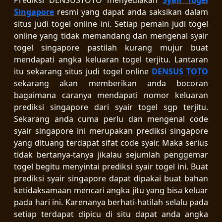
Prediksi DENSUSTOTO menyediakan
Syair Togel
Singapore
resmi yang dapat anda saksikan dalam
situs judi togel online ini. Setiap pemain judi togel
online yang tidak memandang dan mengenal syair
togel singapore pastilah kurang mujur buat
mendapati angka keluaran togel terjitu. Lantaran
itu sekarang situs judi togel online
DENSUS TOTO
sekarang akan memberikan anda bocoran
bagaimana caranya mendapati nomor keluaran
prediksi singapore dari syair togel sgp terjitu.
Sekarang anda cuma perlu dan mengenal code
syair singapore ini merupakan prediksi singapore
yang dituang terdapat sifat code syair. Maka serius
tidak bertanya-tanya jikalau sejumlah penggemar
togel begitu menyintai prediksi syair togel ini. Buat
prediksi syair singapore dapat dipakai buat bahan
ketidaksamaan mencari angka jitu yang bisa keluar
pada hari ini. Karenanya berhati-hatilah selalu pada
setiap terdapat dipicu di situ dapat anda angka