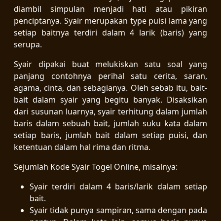
diambil simpulan menjadi hati atau pikiran
penciptanya. Syair merupakan type puisi lama yang
setiap baitnya terdiri dalam 4 larik (baris) yang
serupa.
Syair dipakai buat melukiskan satu soal yang
panjang contohnya perihal satu cerita, saran,
agama, cinta, dan sebagianya. Oleh sebab itu, bait-
bait dalam syair yang begitu banyak. Disaksikan
dari susunan luarnya, syair terhitung dalam jumlah
baris dalam sebuah bait, jumlah suku kata dalam
setiap baris, jumlah bait dalam setiap puisi, dan
ketentuan dalam hal rima dan ritma.
Sejumlah Kode Syair Togel Online, misalnya:
Syair terdiri dalam 4 baris/larik dalam setiap
bait.
Syair tidak punya sampiran, sama dengan pada