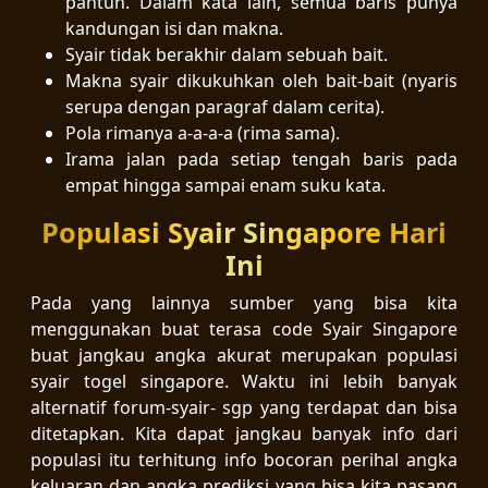
pantun. Dalam kata lain, semua baris punya
kandungan isi dan makna.
Syair tidak berakhir dalam sebuah bait.
Makna syair dikukuhkan oleh bait-bait (nyaris
serupa dengan paragraf dalam cerita).
Pola rimanya a-a-a-a (rima sama).
Irama jalan pada setiap tengah baris pada
empat hingga sampai enam suku kata.
Populasi Syair Singapore Hari
Ini
Pada yang lainnya sumber yang bisa kita
menggunakan buat terasa code Syair Singapore
buat jangkau angka akurat merupakan populasi
syair togel singapore. Waktu ini lebih banyak
alternatif forum-syair- sgp yang terdapat dan bisa
ditetapkan. Kita dapat jangkau banyak info dari
populasi itu terhitung info bocoran perihal angka
keluaran dan angka prediksi yang bisa kita pasang