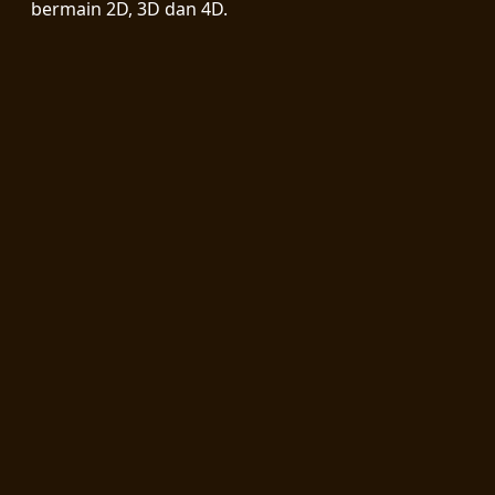
bermain 2D, 3D dan 4D.