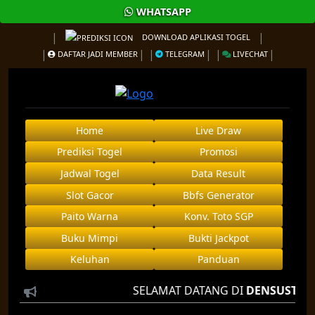
WHATSAPP
DOWNLOAD APLIKASI TOGEL
DAFTAR JADI MEMBER
TELEGRAM
LIVECHAT
Home
Live Draw
Prediksi Togel
Promosi
Jadwal Togel
Data Result
Slot Gacor
Bbfs Generator
Paito Warna
Konv. Toto SGP
Buku Mimpi
Bukti Jackpot
Keluhan
Panduan
SELAMAT DATANG DI
DENSUSTOTO
AG