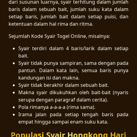
dari susunan luarnya, syair terhitung dalam jumlah
baris dalam sebuah bait, jumlah suku kata dalam
setiap baris, jumlah bait dalam setiap puisi, dan
ketentuan dalam hal rima dan ritma.
Sejumlah Kode Syair Togel Online, misalnya:
Syair terdiri dalam 4 baris/larik dalam setiap
bait.
Syair tidak punya sampiran, sama dengan pada
pantun. Dalam kata lain, semua baris punya
kandungan isi dan makna.
Syair tidak berakhir dalam sebuah bait.
Makna syair dikukuhkan oleh bait-bait (nyaris
serupa dengan paragraf dalam cerita).
Pola rimanya a-a-a-a (rima sama).
Irama jalan pada setiap tengah baris pada
empat hingga sampai enam suku kata.
Populasi Syair Hongkong Hari