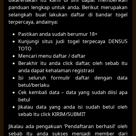
dikarenakan itu kami di sini dapat memberikan
panduan lengkap untuk anda. Berikut merupakan
selangkah buat lakukan daftar di bandar togel
terpercaya, andainya:
Pastikan anda sudah berumur 18+
Kunjungi situs judi togel terpecaya DENSUS
TOTO
Mencari menu daftar / daftar
Berakhir itu anda click daftar, oleh sebab itu
anda dapat kehalaman registrasi
Isi seluruh formulir daftar dengan data
betul/berlaku
Cek kembali data – data yang sudah diisi apa
betul
Jikalau data yang anda isi sudah betul oleh
sebab itu click KIRIM/SUBMIT
Jikalau ada pengakuan ‘Pendaftaran berhasil’ oleh
sebab itu anda sukses menjadi member dari