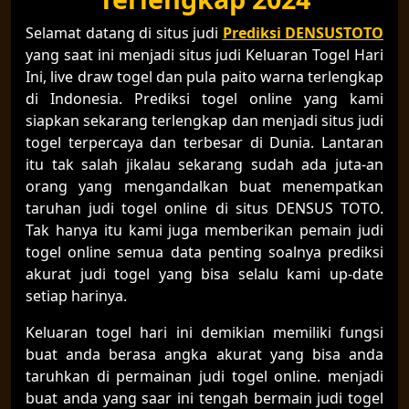
Selamat datang di situs judi
Prediksi DENSUSTOTO
yang saat ini menjadi situs judi Keluaran Togel Hari
Ini, live draw togel dan pula paito warna terlengkap
di Indonesia. Prediksi togel online yang kami
siapkan sekarang terlengkap dan menjadi situs judi
togel terpercaya dan terbesar di Dunia. Lantaran
itu tak salah jikalau sekarang sudah ada juta-an
orang yang mengandalkan buat menempatkan
taruhan judi togel online di situs DENSUS TOTO.
Tak hanya itu kami juga memberikan pemain judi
togel online semua data penting soalnya prediksi
akurat judi togel yang bisa selalu kami up-date
setiap harinya.
Keluaran togel hari ini demikian memiliki fungsi
buat anda berasa angka akurat yang bisa anda
taruhkan di permainan judi togel online. menjadi
buat anda yang saar ini tengah bermain judi togel