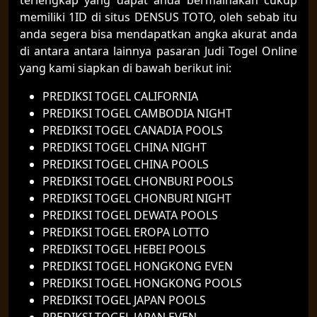
terlengkap yang dapat anda bermainakan cukup
memiliki 1ID di situs DENSUS TOTO, oleh sebab itu
anda segera bisa mendapatkan angka akurat anda
di antara antara lainnya pasaran Judi Togel Online
yang kami siapkan di bawah berikut ini:
PREDIKSI TOGEL CALIFORNIA
PREDIKSI TOGEL CAMBODIA NIGHT
PREDIKSI TOGEL CANADIA POOLS
PREDIKSI TOGEL CHINA NIGHT
PREDIKSI TOGEL CHINA POOLS
PREDIKSI TOGEL CHONBURI POOLS
PREDIKSI TOGEL CHONBURI NIGHT
PREDIKSI TOGEL DEWATA POOLS
PREDIKSI TOGEL EROPA LOTTO
PREDIKSI TOGEL HEBEI POOLS
PREDIKSI TOGEL HONGKONG EVEN
PREDIKSI TOGEL HONGKONG POOLS
PREDIKSI TOGEL JAPAN POOLS