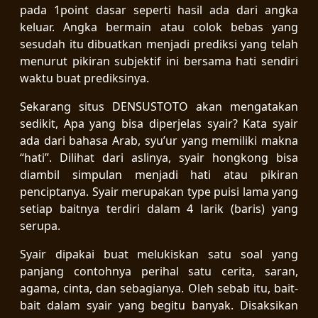
pada 1point dasar seperti hasil ada dari angka
keluar. Angka bermain atau colok bebas yang
sesudah itu dibuatkan menjadi prediksi yang telah
menurut pikiran subjektif ini bersama hati sendiri
waktu buat prediksinya.
Sekarang situs DENSUSTOTO akan mengatakan
sedikit, Apa yang bisa diperjelas syair? Kata syair
ada dari bahasa Arab, syu’ur yang memiliki makna
“hati”. Dilihat dari aslinya, syair hongkong bisa
diambil simpulan menjadi hati atau pikiran
penciptanya. Syair merupakan type puisi lama yang
setiap baitnya terdiri dalam 4 larik (baris) yang
serupa.
Syair dipakai buat melukiskan satu soal yang
panjang contohnya perihal satu cerita, saran,
agama, cinta, dan sebagianya. Oleh sebab itu, bait-
bait dalam syair yang begitu banyak. Disaksikan