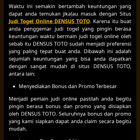
Waktu ini semakin bertambah keuntungan yang
dapat anda temukan jikalau masuk dengan Situs
Judi Togel Online DENSUS TOTO
. Karena itu buat
anda penggemar judi togel yang pingin berasa
keuntungan waktu bermain judi togel online oleh
sebab itu DENSUS TOTO sudah menjadi preferensi
yang paling tepat buat anda. Dibawah ini adalah
sejumlah keuntungan yang bisa anda dapatkan
dengan sangat mudah di situs DENSUS TOTO,
antara lain:
Menyediakan Bonus dan Promo Terbesar
Menjadi pemain judi online pastilah anda begitu
pingin berasa bonus dan promo yang disiapkan
oleh DENSUS TOTO. Seluruhnya bonus dan promo
yang kami siapkan dapat anda claim secara begitu
mudah.