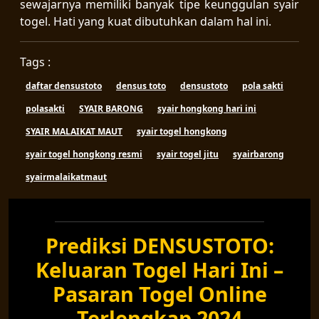
sewajarnya memiliki banyak tipe keunggulan syair
togel. Hati yang kuat dibutuhkan dalam hal ini.
Tags :
daftar densustoto
densus toto
densustoto
pola sakti
polasakti
SYAIR BARONG
syair hongkong hari ini
SYAIR MALAIKAT MAUT
syair togel hongkong
syair togel hongkong resmi
syair togel jitu
syairbarong
syairmalaikatmaut
Prediksi DENSUSTOTO:
Keluaran Togel Hari Ini –
Pasaran Togel Online
Terlengkap 2024