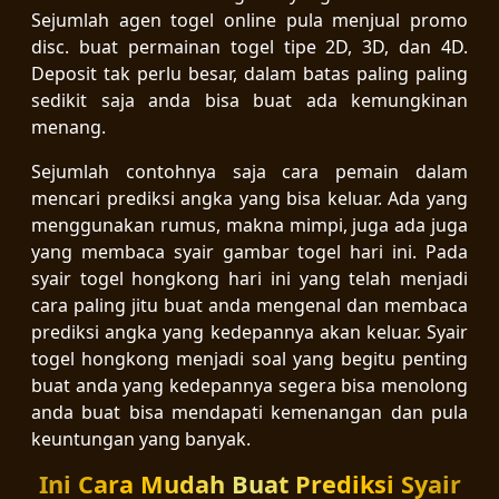
Sejumlah agen togel online pula menjual promo
disc. buat permainan togel tipe 2D, 3D, dan 4D.
Deposit tak perlu besar, dalam batas paling paling
sedikit saja anda bisa buat ada kemungkinan
menang.
Sejumlah contohnya saja cara pemain dalam
mencari prediksi angka yang bisa keluar. Ada yang
menggunakan rumus, makna mimpi, juga ada juga
yang membaca syair gambar togel hari ini. Pada
syair togel hongkong hari ini yang telah menjadi
cara paling jitu buat anda mengenal dan membaca
prediksi angka yang kedepannya akan keluar. Syair
togel hongkong menjadi soal yang begitu penting
buat anda yang kedepannya segera bisa menolong
anda buat bisa mendapati kemenangan dan pula
keuntungan yang banyak.
Ini Cara Mudah Buat Prediksi Syair