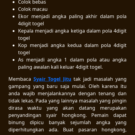
Colok bebas
Colok macau
Ekor menjadi angka paling akhir dalam pola
4digit togel
Kepala menjadi angka ketiga dalam pola 4digit
togel
Kop menjadi angka kedua dalam pola 4digit
togel
As menjadi angka 1 dalam pola atau angka
paling awalan kali keluar 4digit togel.
Membaca
Syair Togel Jitu
tak jadi masalah yang
gampang yang baru saja mulai. Oleh karena itu
anda wajib menjalankannya dengan tenang dan
tidak lekas. Pada yang lainnya masalah yang pingin
dirasa waktu yang akan datang merupakan
penyandingan syair hongkong. Pemain dapat
binung dipicu banyak sejumlah angka yang
diperhitungkan ada. Buat pasaran hongkong,