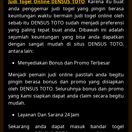
Judi Togel Online DENSUS TOTO
. Karena itu buat
anda penggemar judi togel yang pingin berasa
keuntungan waktu bermain judi togel online oleh
sebab itu DENSUS TOTO sudah menjadi preferensi
yang paling tepat buat anda. Dibawah ini adalah
sejumlah keuntungan yang bisa anda dapatkan
dengan sangat mudah di situs DENSUS TOTO,
antara lain:
Menyediakan Bonus dan Promo Terbesar
Menjadi pemain judi online pastilah anda begitu
pingin berasa bonus dan promo yang disiapkan
oleh DENSUS TOTO. Seluruhnya bonus dan promo
yang kami siapkan dapat anda claim secara begitu
mudah.
Layanan Dan Sarana 24 Jam
Sekarang anda dapat masuk bandar togel