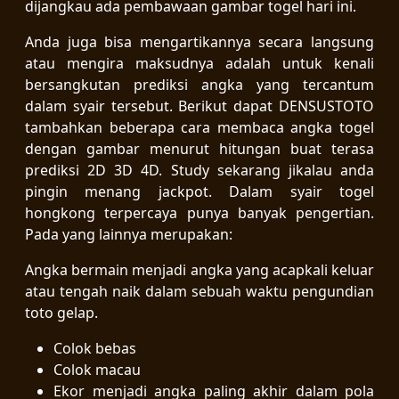
dijangkau ada pembawaan gambar togel hari ini.
Anda juga bisa mengartikannya secara langsung
atau mengira maksudnya adalah untuk kenali
bersangkutan prediksi angka yang tercantum
dalam syair tersebut. Berikut dapat DENSUSTOTO
tambahkan beberapa cara membaca angka togel
dengan gambar menurut hitungan buat terasa
prediksi 2D 3D 4D. Study sekarang jikalau anda
pingin menang jackpot. Dalam syair togel
hongkong terpercaya punya banyak pengertian.
Pada yang lainnya merupakan:
Angka bermain menjadi angka yang acapkali keluar
atau tengah naik dalam sebuah waktu pengundian
toto gelap.
Colok bebas
Colok macau
Ekor menjadi angka paling akhir dalam pola