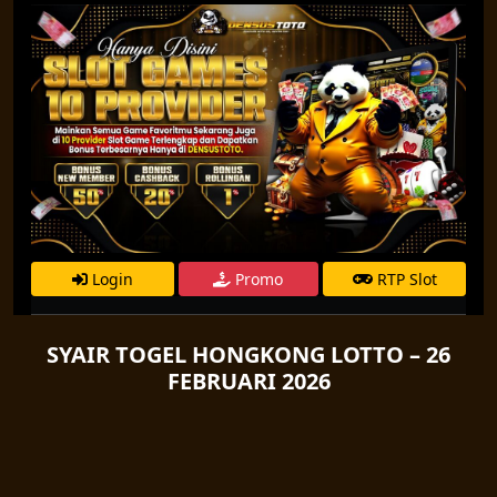
Login
Promo
RTP Slot
SYAIR TOGEL HONGKONG LOTTO – 26
FEBRUARI 2026