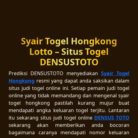
Syair Togel Hongkong
Lotto – Situs Togel
DENSUSTOTO
Prediksi DENSUSTOTO menyediakan
Syair Togel
Hongkong
resmi yang dapat anda saksikan dalam
situs judi togel online ini. Setiap pemain judi togel
online yang tidak memandang dan mengenal syair
togel hongkong pastilah kurang mujur buat
mendapati angka keluaran togel terjitu. Lantaran
itu sekarang situs judi togel online
DENSUS TOTO
sekarang akan memberikan anda bocoran
bagaimana caranya mendapati nomor keluaran