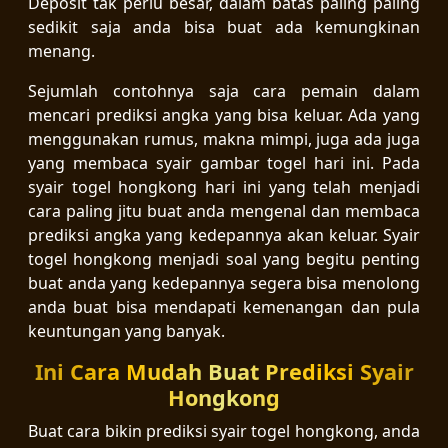
Deposit tak perlu besar, dalam batas paling paling
sedikit saja anda bisa buat ada kemungkinan
menang.
Sejumlah contohnya saja cara pemain dalam
mencari prediksi angka yang bisa keluar. Ada yang
menggunakan rumus, makna mimpi, juga ada juga
yang membaca syair gambar togel hari ini. Pada
syair togel hongkong hari ini yang telah menjadi
cara paling jitu buat anda mengenal dan membaca
prediksi angka yang kedepannya akan keluar. Syair
togel hongkong menjadi soal yang begitu penting
buat anda yang kedepannya segera bisa menolong
anda buat bisa mendapati kemenangan dan pula
keuntungan yang banyak.
Ini Cara Mudah Buat Prediksi Syair
Hongkong
Buat cara bikin prediksi syair togel hongkong, anda