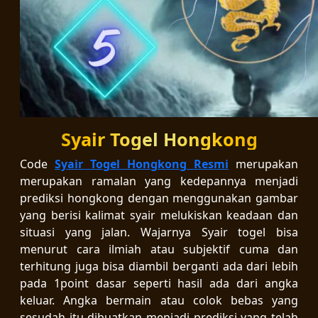
Syair Togel Hongkong
Code
Syair Togel Hongkong Resmi
merupakan
merupakan ramalan yang kedepannya menjadi
prediksi hongkong dengan menggunakan gambar
yang berisi kalimat syair melukiskan keadaan dan
situasi yang jalan. Wajarnya Syair togel bisa
menurut cara ilmiah atau subjektif cuma dan
terhitung juga bisa diambil berganti ada dari lebih
pada 1point dasar seperti hasil ada dari angka
keluar. Angka bermain atau colok bebas yang
sesudah itu dibuatkan menjadi prediksi yang telah