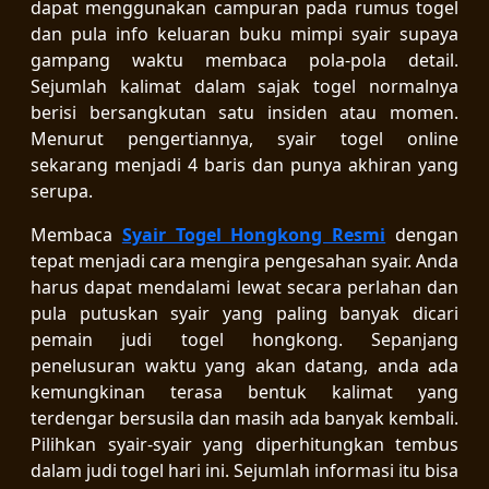
dapat menggunakan campuran pada rumus togel
dan pula info keluaran buku mimpi syair supaya
gampang waktu membaca pola-pola detail.
Sejumlah kalimat dalam sajak togel normalnya
berisi bersangkutan satu insiden atau momen.
Menurut pengertiannya, syair togel online
sekarang menjadi 4 baris dan punya akhiran yang
serupa.
Membaca
Syair Togel Hongkong Resmi
dengan
tepat menjadi cara mengira pengesahan syair. Anda
harus dapat mendalami lewat secara perlahan dan
pula putuskan syair yang paling banyak dicari
pemain judi togel hongkong. Sepanjang
penelusuran waktu yang akan datang, anda ada
kemungkinan terasa bentuk kalimat yang
terdengar bersusila dan masih ada banyak kembali.
Pilihkan syair-syair yang diperhitungkan tembus
dalam judi togel hari ini. Sejumlah informasi itu bisa