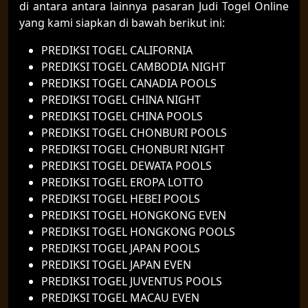
di antara antara lainnya pasaran Judi Togel Online
yang kami siapkan di bawah berikut ini:
PREDIKSI TOGEL CALIFORNIA
PREDIKSI TOGEL CAMBODIA NIGHT
PREDIKSI TOGEL CANADIA POOLS
PREDIKSI TOGEL CHINA NIGHT
PREDIKSI TOGEL CHINA POOLS
PREDIKSI TOGEL CHONBURI POOLS
PREDIKSI TOGEL CHONBURI NIGHT
PREDIKSI TOGEL DEWATA POOLS
PREDIKSI TOGEL EROPA LOTTO
PREDIKSI TOGEL HEBEI POOLS
PREDIKSI TOGEL HONGKONG EVEN
PREDIKSI TOGEL HONGKONG POOLS
PREDIKSI TOGEL JAPAN POOLS
PREDIKSI TOGEL JAPAN EVEN
PREDIKSI TOGEL JUVENTUS POOLS
PREDIKSI TOGEL MACAU EVEN