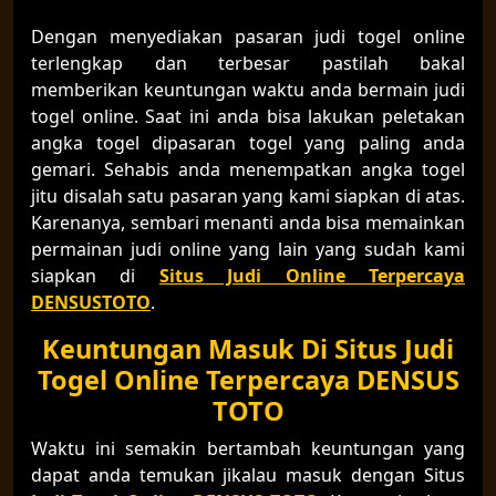
Dengan menyediakan pasaran judi togel online
terlengkap dan terbesar pastilah bakal
memberikan keuntungan waktu anda bermain judi
togel online. Saat ini anda bisa lakukan peletakan
angka togel dipasaran togel yang paling anda
gemari. Sehabis anda menempatkan angka togel
jitu disalah satu pasaran yang kami siapkan di atas.
Karenanya, sembari menanti anda bisa memainkan
permainan judi online yang lain yang sudah kami
siapkan di
Situs Judi Online Terpercaya
DENSUSTOTO
.
Keuntungan Masuk Di Situs Judi
Togel Online Terpercaya DENSUS
TOTO
Waktu ini semakin bertambah keuntungan yang
dapat anda temukan jikalau masuk dengan Situs