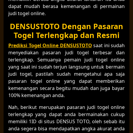
dapat mudah berasa kemenangan di permainan
judi togel online.
DENSUSTOTO Dengan Pasaran
Togel Terlengkap dan Resmi
Prediksi Togel Online DENSUSTOTO
saat ini sudah
menyediakan pasaran judi togel terbesar dan
terlengkap. Semuanya pemain judi togel online
yang saat ini sudah terjun langsung untuk bermain
judi togel, pastilah sudah mengetahui apa saja
pasaran togel online yang dapat memberikan
kemenangan secara begitu mudah dan juga bayar
100% kemenangan anda.
Nah, berikut merupakan pasaran judi togel online
terlengkap yang dapat anda bermainakan cukup
memiliki 1ID di situs DENSUS TOTO, oleh sebab itu
anda segera bisa mendapatkan angka akurat anda