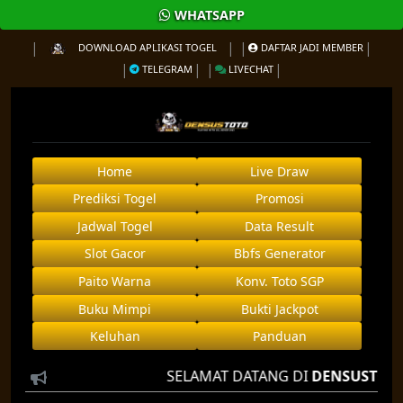
WHATSAPP
DOWNLOAD APLIKASI TOGEL
DAFTAR JADI MEMBER
TELEGRAM
LIVECHAT
Home
Live Draw
Prediksi Togel
Promosi
Jadwal Togel
Data Result
Slot Gacor
Bbfs Generator
Paito Warna
Konv. Toto SGP
Buku Mimpi
Bukti Jackpot
Keluhan
Panduan
SELAMAT DATANG DI
DENSUSTOTO
AGEN