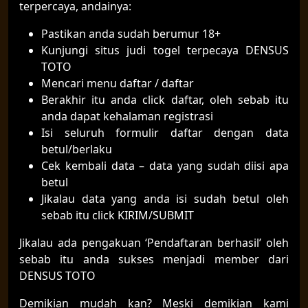
terpercaya, andainya:
Pastikan anda sudah berumur 18+
Kunjungi situs judi togel terpecaya DENSUS
TOTO
Mencari menu daftar / daftar
Berakhir itu anda click daftar, oleh sebab itu
anda dapat kehalaman registrasi
Isi seluruh formulir daftar dengan data
betul/berlaku
Cek kembali data – data yang sudah diisi apa
betul
Jikalau data yang anda isi sudah betul oleh
sebab itu click KIRIM/SUBMIT
Jikalau ada pengakuan ‘Pendaftaran berhasil’ oleh
sebab itu anda sukses menjadi member dari
DENSUS TOTO
Demikian mudah kan? Meski demikian kami