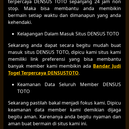
terpercaya DENSUS TOTO sepanjang 24 jam non
stop. Maka bisa membantu anda membikin
bermain setiap waktu dan dimanapun yang anda
kehendaki.
Kelapangan Dalam Masuk Situs DENSUS TOTO
Sekarang anda dapat secara begitu mudah buat
masuk situs DENSUS TOTO, dipicu kami situs kami
memiliki link preferensi yang bisa membantu
banyak member kami membikin ada
Bandar Judi
Togel Terpercaya DENSUSTOTO
.
Keamanan Data Seluruh Member DENSUS
TOTO
Sekarang pastilah bakal menjadi fokus kami. Dipicu
keamanan data member kami demikian dijaga
begitu aman. Karenanya anda begitu nyaman dan
aman buat bermain di situs kami ini.