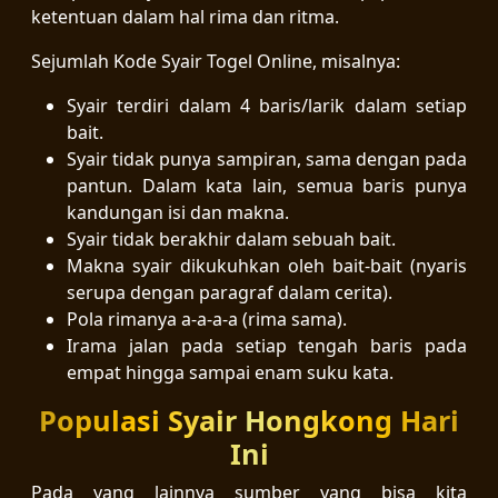
ketentuan dalam hal rima dan ritma.
Sejumlah Kode Syair Togel Online, misalnya:
Syair terdiri dalam 4 baris/larik dalam setiap
bait.
Syair tidak punya sampiran, sama dengan pada
pantun. Dalam kata lain, semua baris punya
kandungan isi dan makna.
Syair tidak berakhir dalam sebuah bait.
Makna syair dikukuhkan oleh bait-bait (nyaris
serupa dengan paragraf dalam cerita).
Pola rimanya a-a-a-a (rima sama).
Irama jalan pada setiap tengah baris pada
empat hingga sampai enam suku kata.
Populasi Syair Hongkong Hari
Ini
Pada yang lainnya sumber yang bisa kita