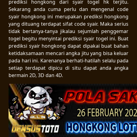
prediksi hongkong dari syair togel hk terjitu.
Sekarang anda cuma perlu dan mengenal code
syair hongkong ini merupakan prediksi hongkong
yang dituang terdapat sifat code syair. Maka serius
tidak bertanya-tanya jikalau sejumlah penggemar
togel begitu menyintai prediksi syair togel ini. Buat
prediksi syair hongkong dapat dipakai buat bahan
ketidaksamaan mencari angka jitu yang bisa keluar
pada hari ini. Karenanya berhati-hatilah selalu pada
setiap terdapat dipicu di situ dapat anda angka
bermain 2D, 3D dan 4D.