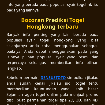
info yang berada pada populasi syair togel hk itu
pada yang lainnya:
Bocoran Prediksi Togel
Hongkong Terbaru
Banyak info penting yang lain berada pada
populasi syair togel hongkong yang bisa
selanjutnya anda coba menggunakan sebagus-
baiknya. Anda dapat menggunakan pada yang
lainnya pilihan populasi syair yang resmi dan
terpercaya sekaligus memberikan info pilihan
lengkap.
Sebelum bermain,
DENSUSTOTO
simpulkan jikalau
anda sudah kenali jikalau judi togel tentu
memberikan keuntungan yang lebih besar.
Sejumlah agen togel online pula menjual promo
disc. buat permainan togel tipe 2D, 3D, dan 4D.