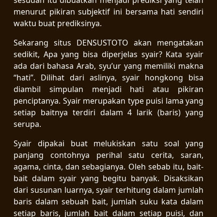
menurut pikiran subjektif ini bersama hati sendiri
waktu buat prediksinya.
Sekarang situs DENSUSTOTO akan mengatakan
sedikit, Apa yang bisa diperjelas syair? Kata syair
ada dari bahasa Arab, syu’ur yang memiliki makna
“hati”. Dilihat dari aslinya, syair hongkong bisa
diambil simpulan menjadi hati atau pikiran
penciptanya. Syair merupakan type puisi lama yang
setiap baitnya terdiri dalam 4 larik (baris) yang
serupa.
Syair dipakai buat melukiskan satu soal yang
panjang contohnya perihal satu cerita, saran,
agama, cinta, dan sebagianya. Oleh sebab itu, bait-
bait dalam syair yang begitu banyak. Disaksikan
dari susunan luarnya, syair terhitung dalam jumlah
baris dalam sebuah bait, jumlah suku kata dalam
setiap baris, jumlah bait dalam setiap puisi, dan