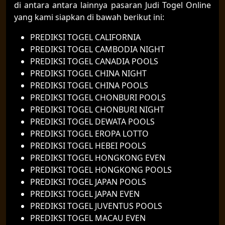
di antara antara lainnya pasaran Judi Togel Online
yang kami siapkan di bawah berikut ini:
PREDIKSI TOGEL CALIFORNIA
PREDIKSI TOGEL CAMBODIA NIGHT
PREDIKSI TOGEL CANADIA POOLS
PREDIKSI TOGEL CHINA NIGHT
PREDIKSI TOGEL CHINA POOLS
PREDIKSI TOGEL CHONBURI POOLS
PREDIKSI TOGEL CHONBURI NIGHT
PREDIKSI TOGEL DEWATA POOLS
PREDIKSI TOGEL EROPA LOTTO
PREDIKSI TOGEL HEBEI POOLS
PREDIKSI TOGEL HONGKONG EVEN
PREDIKSI TOGEL HONGKONG POOLS
PREDIKSI TOGEL JAPAN POOLS
PREDIKSI TOGEL JAPAN EVEN
PREDIKSI TOGEL JUVENTUS POOLS
PREDIKSI TOGEL MACAU EVEN