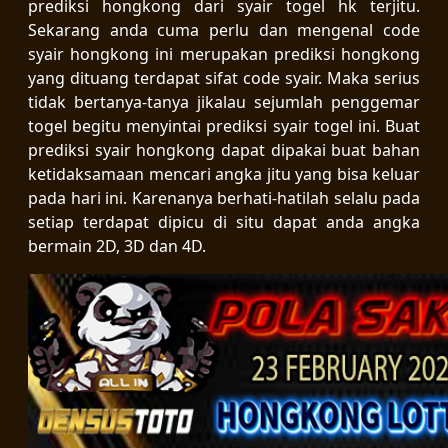
prediksi hongkong dari syair togel hk terjitu.
Sekarang anda cuma perlu dan mengenal code
syair hongkong ini merupakan prediksi hongkong
yang dituang terdapat sifat code syair. Maka serius
tidak bertanya-tanya jikalau sejumlah penggemar
togel begitu menyintai prediksi syair togel ini. Buat
prediksi syair hongkong dapat dipakai buat bahan
ketidaksamaan mencari angka jitu yang bisa keluar
pada hari ini. Karenanya berhati-hatilah selalu pada
setiap terdapat dipicu di situ dapat anda angka
bermain 2D, 3D dan 4D.