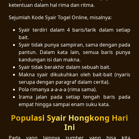
ketentuan dalam hal rima dan ritma.
Sejumlah Kode Syair Togel Online, misalnya:
Syair terdiri dalam 4 baris/larik dalam setiap
bait.
Syair tidak punya sampiran, sama dengan pada
pantun. Dalam kata lain, semua baris punya
kandungan isi dan makna.
Syair tidak berakhir dalam sebuah bait.
Makna syair dikukuhkan oleh bait-bait (nyaris
serupa dengan paragraf dalam cerita).
Pola rimanya a-a-a-a (rima sama).
Irama jalan pada setiap tengah baris pada
empat hingga sampai enam suku kata.
Populasi Syair Hongkong Hari
Ini
Pada yang lainnya sumber yang bisa kita