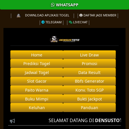
WHATSAPP
DOWNLOAD APLIKASI TOGEL
DAFTAR JADI MEMBER
TELEGRAM
LIVECHAT
Home
Live Draw
Prediksi Togel
Promosi
Jadwal Togel
Data Result
Slot Gacor
Bbfs Generator
Paito Warna
Konv. Toto SGP
Buku Mimpi
Bukti Jackpot
Keluhan
Panduan
SELAMAT DATANG DI
DENSUSTOTO
AGEN TO