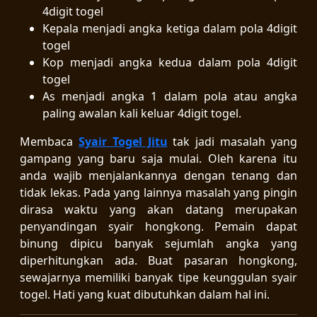
4digit togel
Kepala menjadi angka ketiga dalam pola 4digit
togel
Kop menjadi angka kedua dalam pola 4digit
togel
As menjadi angka 1 dalam pola atau angka
paling awalan kali keluar 4digit togel.
Membaca
Syair Togel Jitu
tak jadi masalah yang
gampang yang baru saja mulai. Oleh karena itu
anda wajib menjalankannya dengan tenang dan
tidak lekas. Pada yang lainnya masalah yang pingin
dirasa waktu yang akan datang merupakan
penyandingan syair hongkong. Pemain dapat
binung dipicu banyak sejumlah angka yang
diperhitungkan ada. Buat pasaran hongkong,
sewajarnya memiliki banyak tipe keunggulan syair
togel. Hati yang kuat dibutuhkan dalam hal ini.