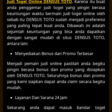
Judi Togel Online DENSUS TOTO
. Karena itu buat
anda penggemar judi togel yang pingin berasa
keuntungan waktu bermain judi togel online oleh
sebab itu DENSUS TOTO sudah menjadi preferensi
yang paling tepat buat anda. Dibawah ini adalah
sejumlah keuntungan yang bisa anda dapatkan
dengan sangat mudah di situs DENSUS TOTO,
antara lain:
Menyediakan Bonus dan Promo Terbesar
Menjadi pemain judi online pastilah anda begitu
pingin berasa bonus dan promo yang disiapkan
oleh DENSUS TOTO. Seluruhnya bonus dan promo
yang kami siapkan dapat anda claim secara begitu
mudah.
Layanan Dan Sarana 24 Jam
Sekarang anda dapat masuk bandar togel