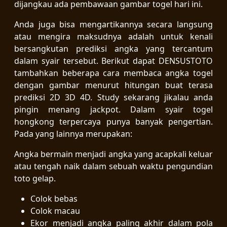
dijangkau ada pembawaan gambar togel hari ini.
Anda juga bisa mengartikannya secara langsung
atau mengira maksudnya adalah untuk kenali
bersangkutan prediksi angka yang tercantum
dalam syair tersebut. Berikut dapat DENSUSTOTO
tambahkan beberapa cara membaca angka togel
dengan gambar menurut hitungan buat terasa
prediksi 2D 3D 4D. Study sekarang jikalau anda
pingin menang jackpot. Dalam syair togel
hongkong terpercaya punya banyak pengertian.
Pada yang lainnya merupakan:
Angka bermain menjadi angka yang acapkali keluar
atau tengah naik dalam sebuah waktu pengundian
toto gelap.
Colok bebas
Colok macau
Ekor menjadi angka paling akhir dalam pola