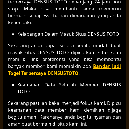
terpercaya DENSUS TOTO sepanjang 24 jam non
stop. Maka bisa membantu anda membikin
bermain setiap waktu dan dimanapun yang anda
kehendaki.
Kelapangan Dalam Masuk Situs DENSUS TOTO
Sekarang anda dapat secara begitu mudah buat
masuk situs DENSUS TOTO, dipicu kami situs kami
memiliki link preferensi yang bisa membantu
banyak member kami membikin ada
Bandar Judi
Togel Terpercaya DENSUSTOTO
.
Keamanan Data Seluruh Member DENSUS
TOTO
Sekarang pastilah bakal menjadi fokus kami. Dipicu
keamanan data member kami demikian dijaga
begitu aman. Karenanya anda begitu nyaman dan
aman buat bermain di situs kami ini.