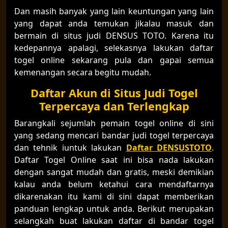
Dan masih banyak yang lain keuntungan yang lain
yang dapat anda temukan jikalau masuk dan
bermain di situs judi DENSUS TOTO. Karena itu
kedepannya apalagi, selekasnya lakukan daftar
togel online sekarang pula dan gapai semua
kemenangan secara begitu mudah.
Daftar Akun di Situs Judi Togel
Terpercaya dan Terlengkap
Barangkali sejumlah pemain togel online di sini
yang sedang mencari bandar judi togel terpercaya
dan tehnik iuntuk lakukan
Daftar DENSUSTOTO
.
Daftar Togel Online saat ini bisa nada lakukan
dengan sangat mudah dan gratis, meski demikian
kalau anda belum ketahui cara mendaftarnya
dikarenakan itu kami di sini dapat memberikan
panduan lengkap untuk anda. Berikut merupakan
selangkah buat lakukan daftar di bandar togel