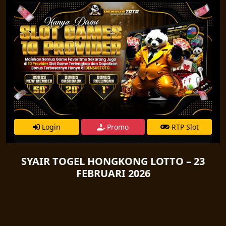
Login
Promo
RTP Slot
SYAIR TOGEL HONGKONG LOTTO – 23
FEBRUARI 2026