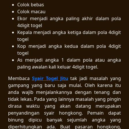
Colok bebas
Colok macau
Ekor menjadi angka paling akhir dalam pola
4digit togel
Kepala menjadi angka ketiga dalam pola 4digit
togel
Kop menjadi angka kedua dalam pola 4digit
togel
As menjadi angka 1 dalam pola atau angka
paling awalan kali keluar 4digit togel.
Membaca
Syair Togel Jitu
tak jadi masalah yang
gampang yang baru saja mulai. Oleh karena itu
anda wajib menjalankannya dengan tenang dan
tidak lekas. Pada yang lainnya masalah yang pingin
dirasa waktu yang akan datang merupakan
penyandingan syair hongkong. Pemain dapat
binung dipicu banyak sejumlah angka yang
diperhitungkan ada. Buat pasaran hongkong,