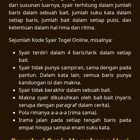
dari susunan luarnya, syair terhitung dalam jumlah
baris dalam sebuah bait, jumlah suku kata dalam
setiap baris, jumlah bait dalam setiap puisi, dan
ketentuan dalam hal rima dan ritma.
Sejumlah Kode Syair Togel Online, misalnya:
Syair terdiri dalam 4 baris/larik dalam setiap
bait.
Syair tidak punya sampiran, sama dengan pada
pantun. Dalam kata lain, semua baris punya
kandungan isi dan makna.
Syair tidak berakhir dalam sebuah bait.
Makna syair dikukuhkan oleh bait-bait (nyaris
serupa dengan paragraf dalam cerita).
Pola rimanya a-a-a-a (rima sama).
Irama jalan pada setiap tengah baris pada
empat hingga sampai enam suku kata.