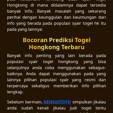
Hongkong di mana didalamnya dapat tersedia
banyak info. Banyak masalah yang sekarang
perihal dengan keunggulan dan keuntungan dari
info yang berada pada populasi syair togel hk itu
pada yang lainnya:
Bocoran Prediksi Togel
Hongkong Terbaru
Banyak info penting yang lain berada pada
populasi syair togel hongkong yang bisa
selanjutnya anda coba menggunakan sebagus-
baiknya. Anda dapat menggunakan pada yang
lainnya pilihan populasi syair yang resmi dan
terpercaya sekaligus memberikan info pilihan
lengkap.
Sebelum bermain,
DENSUSTOTO
simpulkan jikalau
anda sudah kenali jikalau judi togel tentu