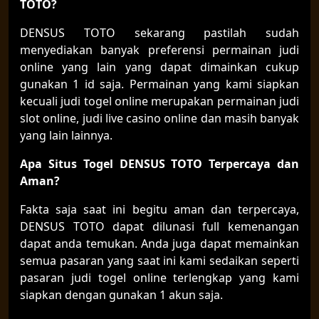
TOTO?
DENSUS TOTO sekarang pastilah sudah
menyediakan banyak preferensi permainan judi
online yang lain yang dapat dimainkan cukup
gunakan 1 id saja. Permainan yang kami siapkan
kecuali judi togel online merupakan permainan judi
slot online, judi live casino online dan masih banyak
yang lain lainnya.
Apa Situs Togel DENSUS TOTO Terpercaya dan
Aman?
Fakta saja saat ini begitu aman dan terpercaya,
DENSUS TOTO dapat dilunasi full kemenangan
dapat anda temukan. Anda juga dapat memainkan
semua pasaran yang saat ini kami sedaikan seperti
pasaran judi togel online terlengkap yang kami
siapkan dengan gunakan 1 akun saja.