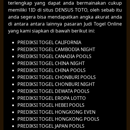
terlengkap yang dapat anda bermainakan cukup
memiliki 1ID di situs DENSUS TOTO, oleh sebab itu
anda segera bisa mendapatkan angka akurat anda
di antara antara lainnya pasaran Judi Togel Online
yang kami siapkan di bawah berikut ini:
PREDIKSI TOGEL CALIFORNIA
PREDIKSI TOGEL CAMBODIA NIGHT
PREDIKSI TOGEL CANADIA POOLS
PREDIKSI TOGEL CHINA NIGHT
PREDIKSI TOGEL CHINA POOLS
PREDIKSI TOGEL CHONBURI POOLS
PREDIKSI TOGEL CHONBURI NIGHT
PREDIKSI TOGEL DEWATA POOLS
PREDIKSI TOGEL EROPA LOTTO
PREDIKSI TOGEL HEBEI POOLS
PREDIKSI TOGEL HONGKONG EVEN
PREDIKSI TOGEL HONGKONG POOLS
PREDIKSI TOGEL JAPAN POOLS