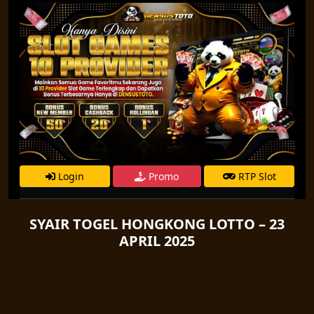
Login
Promo
RTP Slot
SYAIR TOGEL HONGKONG LOTTO – 23
APRIL 2025