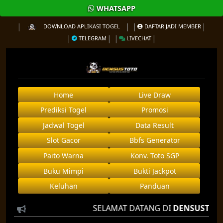
WHATSAPP
DOWNLOAD APLIKASI TOGEL
DAFTAR JADI MEMBER
TELEGRAM
LIVECHAT
Home
Live Draw
Prediksi Togel
Promosi
Jadwal Togel
Data Result
Slot Gacor
Bbfs Generator
Paito Warna
Konv. Toto SGP
Buku Mimpi
Bukti Jackpot
Keluhan
Panduan
SELAMAT DATANG DI
DENSUSTOTO
AGE