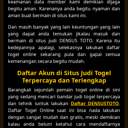
keamanan data member kami demikian dijaga
begitu aman. Karenanya anda begitu nyaman dan
aman buat bermain di situs kami ini.
Dan masih banyak yang lain keuntungan yang lain
yang dapat anda temukan jikalau masuk dan
bermain di situs judi DENSUS TOTO. Karena itu
kedepannya apalagi, selekasnya lakukan daftar
togel online sekarang pula dan gapai semua
kemenangan secara begitu mudah.
Daftar Akun di Situs Judi Togel
Terpercaya dan Terlengkap
Barangkali sejumlah pemain togel online di sini
yang sedang mencari bandar judi togel terpercaya
dan tehnik iuntuk lakukan
Daftar DENSUSTOTO
.
Daftar Togel Online saat ini bisa nada lakukan
dengan sangat mudah dan gratis, meski demikian
kalau anda belum ketahui cara mendaftarnya