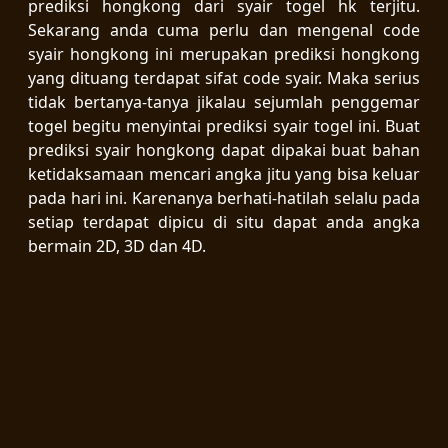
prediksi hongkong dari syair togel hk terjitu.
Sekarang anda cuma perlu dan mengenal code
syair hongkong ini merupakan prediksi hongkong
yang dituang terdapat sifat code syair. Maka serius
tidak bertanya-tanya jikalau sejumlah penggemar
togel begitu menyintai prediksi syair togel ini. Buat
prediksi syair hongkong dapat dipakai buat bahan
ketidaksamaan mencari angka jitu yang bisa keluar
pada hari ini. Karenanya berhati-hatilah selalu pada
setiap terdapat dipicu di situ dapat anda angka
bermain 2D, 3D dan 4D.