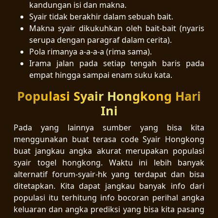
kandungan isi dan makna.
Syair tidak berakhir dalam sebuah bait.
Makna syair dikukuhkan oleh bait-bait (nyaris
serupa dengan paragraf dalam cerita).
Pola rimanya a-a-a-a (rima sama).
Irama jalan pada setiap tengah baris pada
empat hingga sampai enam suku kata.
Populasi Syair Hongkong Hari
Ini
Pada yang lainnya sumber yang bisa kita
menggunakan buat terasa code Syair Hongkong
buat jangkau angka akurat merupakan populasi
syair togel hongkong. Waktu ini lebih banyak
alternatif forum-syair-hk yang terdapat dan bisa
ditetapkan. Kita dapat jangkau banyak info dari
populasi itu terhitung info bocoran perihal angka
keluaran dan angka prediksi yang bisa kita pasang