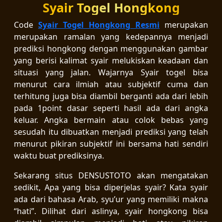
Syair Togel Hongkong
Code
Syair Togel Hongkong Resmi
merupakan
merupakan ramalan yang kedepannya menjadi
prediksi hongkong dengan menggunakan gambar
yang berisi kalimat syair melukiskan keadaan dan
situasi yang jalan. Wajarnya Syair togel bisa
menurut cara ilmiah atau subjektif cuma dan
terhitung juga bisa diambil berganti ada dari lebih
pada 1point dasar seperti hasil ada dari angka
keluar. Angka bermain atau colok bebas yang
sesudah itu dibuatkan menjadi prediksi yang telah
menurut pikiran subjektif ini bersama hati sendiri
waktu buat prediksinya.
Sekarang situs DENSUSTOTO akan mengatakan
sedikit, Apa yang bisa diperjelas syair? Kata syair
ada dari bahasa Arab, syu’ur yang memiliki makna
“hati”. Dilihat dari aslinya, syair hongkong bisa