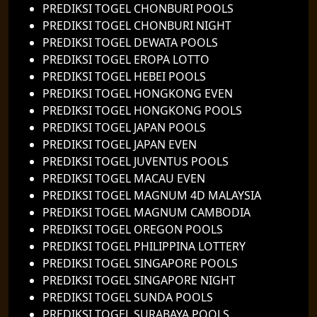
PREDIKSI TOGEL CHONBURI POOLS
PREDIKSI TOGEL CHONBURI NIGHT
PREDIKSI TOGEL DEWATA POOLS
PREDIKSI TOGEL EROPA LOTTO
PREDIKSI TOGEL HEBEI POOLS
PREDIKSI TOGEL HONGKONG EVEN
PREDIKSI TOGEL HONGKONG POOLS
PREDIKSI TOGEL JAPAN POOLS
PREDIKSI TOGEL JAPAN EVEN
PREDIKSI TOGEL JUVENTUS POOLS
PREDIKSI TOGEL MACAU EVEN
PREDIKSI TOGEL MAGNUM 4D MALAYSIA
PREDIKSI TOGEL MAGNUM CAMBODIA
PREDIKSI TOGEL OREGON POOLS
PREDIKSI TOGEL PHILIPPINA LOTTERY
PREDIKSI TOGEL SINGAPORE POOLS
PREDIKSI TOGEL SINGAPORE NIGHT
PREDIKSI TOGEL SUNDA POOLS
PREDIKSI TOGEL SURABAYA POOLS