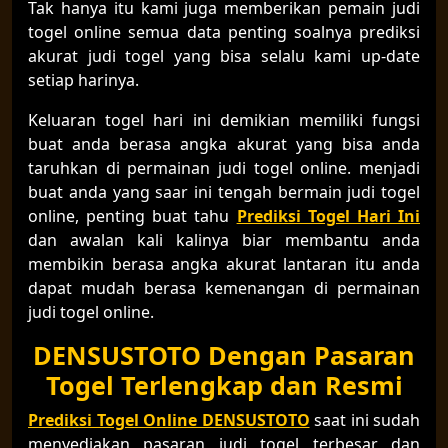
Tak hanya itu kami juga memberikan pemain judi
togel online semua data penting soalnya prediksi
akurat judi togel yang bisa selalu kami up-date
setiap harinya.
Keluaran togel hari ini demikian memiliki fungsi
buat anda berasa angka akurat yang bisa anda
taruhkan di permainan judi togel online. menjadi
buat anda yang saar ini tengah bermain judi togel
online, penting buat tahu
Prediksi Togel Hari Ini
dan awalan kali kalinya biar membantu anda
membikin berasa angka akurat lantaran itu anda
dapat mudah berasa kemenangan di permainan
judi togel online.
DENSUSTOTO Dengan Pasaran
Togel Terlengkap dan Resmi
Prediksi Togel Online DENSUSTOTO
saat ini sudah
menyediakan pasaran judi togel terbesar dan