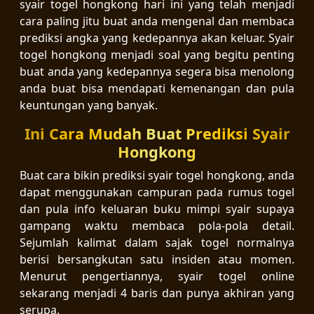
syair togel hongkong hari ini yang telah menjadi
cara paling jitu buat anda mengenal dan membaca
prediksi angka yang kedepannya akan keluar. Syair
togel hongkong menjadi soal yang begitu penting
buat anda yang kedepannya segera bisa menolong
anda buat bisa mendapati kemenangan dan pula
keuntungan yang banyak.
Ini Cara Mudah Buat Prediksi Syair
Hongkong
Buat cara bikin prediksi syair togel hongkong, anda
dapat menggunakan campuran pada rumus togel
dan pula info keluaran buku mimpi syair supaya
gampang waktu membaca pola-pola detail.
Sejumlah kalimat dalam sajak togel normalnya
berisi bersangkutan satu insiden atau momen.
Menurut pengertiannya, syair togel online
sekarang menjadi 4 baris dan punya akhiran yang
serupa.