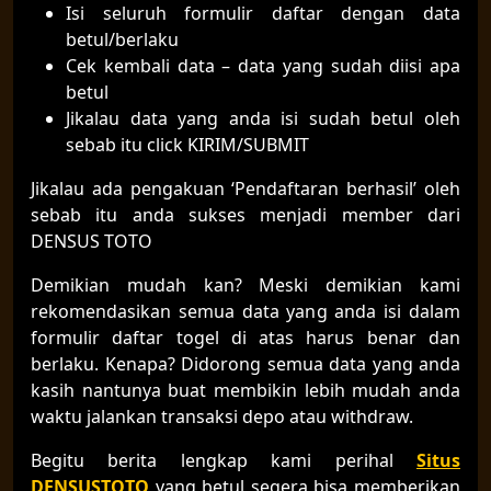
Isi seluruh formulir daftar dengan data
betul/berlaku
Cek kembali data – data yang sudah diisi apa
betul
Jikalau data yang anda isi sudah betul oleh
sebab itu click KIRIM/SUBMIT
Jikalau ada pengakuan ‘Pendaftaran berhasil’ oleh
sebab itu anda sukses menjadi member dari
DENSUS TOTO
Demikian mudah kan? Meski demikian kami
rekomendasikan semua data yang anda isi dalam
formulir daftar togel di atas harus benar dan
berlaku. Kenapa? Didorong semua data yang anda
kasih nantunya buat membikin lebih mudah anda
waktu jalankan transaksi depo atau withdraw.
Begitu berita lengkap kami perihal
Situs
DENSUSTOTO
yang betul segera bisa memberikan