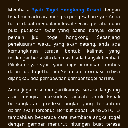
Membaca
Syair Togel Hongkong Resmi
dengan
tepat menjadi cara mengira pengesahan syair. Anda
harus dapat mendalami lewat secara perlahan dan
pula putuskan syair yang paling banyak dicari
pemain judi togel hongkong. Sepanjang
penelusuran waktu yang akan datang, anda ada
kemungkinan terasa bentuk kalimat yang
terdengar bersusila dan masih ada banyak kembali.
Pilihkan syair-syair yang diperhitungkan tembus
dalam judi togel hari ini. Sejumlah informasi itu bisa
dijangkau ada pembawaan gambar togel hari ini.
Anda juga bisa mengartikannya secara langsung
atau mengira maksudnya adalah untuk kenali
bersangkutan prediksi angka yang tercantum
dalam syair tersebut. Berikut dapat DENSUSTOTO
tambahkan beberapa cara membaca angka togel
dengan gambar menurut hitungan buat terasa