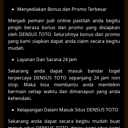
Menyediakan Bonus dan Promo Terbesar
Menjadi pemain judi online pastilah anda begitu
pingin berasa bonus dan promo yang disiapkan
oleh DENSUS TOTO. Seluruhnya bonus dan promo
yang kami siapkan dapat anda claim secara begitu
mudah.
Layanan Dan Sarana 24 Jam
Sekarang anda dapat masuk bandar togel
terpercaya DENSUS TOTO sepanjang 24 jam non
stop. Maka bisa membantu anda membikin
bermain setiap waktu dan dimanapun yang anda
kehendaki.
Kelapangan Dalam Masuk Situs DENSUS TOTO
Sekarang anda dapat secara begitu mudah buat