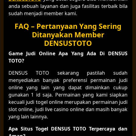
anda sebuah layanan dan juga fasilitas terbaik bila
sudah menjadi member kami.
FAQ – Pertanyaan Yang Sering
Ditanyakan Member
DENSUSTOTO
Game Judi Online Apa Yang Ada Di DENSUS
TOTO?
DENSUS TOTO sekarang pastilah sudah
menyediakan banyak preferensi permainan judi
online yang lain yang dapat dimainkan cukup
gunakan 1 id saja. Permainan yang kami siapkan
kecuali judi togel online merupakan permainan judi
slot online, judi live casino online dan masih banyak
yang lain lainnya.
Apa Situs Togel DENSUS TOTO Terpercaya dan