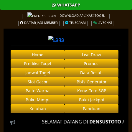
WHATSAPP
DOWNLOAD APLIKASI TOGEL
DAFTAR JADI MEMBER
TELEGRAM
LIVECHAT
Home
Live Draw
Prediksi Togel
Promosi
Jadwal Togel
Data Result
Slot Gacor
Bbfs Generator
Paito Warna
Konv. Toto SGP
Buku Mimpi
Bukti Jackpot
Keluhan
Panduan
SELAMAT DATANG DI
DENSUSTOTO
AGEN TOGEL