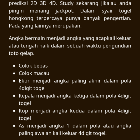
prediksi 2D 3D 4D. Study sekarang jikalau anda
pingin menang jackpot. Dalam syair togel
hongkong terpercaya punya banyak pengertian.
Pada yang lainnya merupakan:
Angka bermain menjadi angka yang acapkali keluar
atau tengah naik dalam sebuah waktu pengundian
toto gelap.
Colok bebas
Colok macau
Ekor menjadi angka paling akhir dalam pola
4digit togel
Kepala menjadi angka ketiga dalam pola 4digit
togel
Kop menjadi angka kedua dalam pola 4digit
togel
As menjadi angka 1 dalam pola atau angka
paling awalan kali keluar 4digit togel.