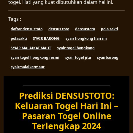
togel. Hati yang kuat dibutuhkan dalam hal ini.
Tags :
daftar densustoto
densus toto
densustoto
pola sakti
polasakti
SYAIR BARONG
syair hongkong hari ini
SYAIR MALAIKAT MAUT
syair togel hongkong
syair togel hongkong resmi
syair togel jitu
syairbarong
syairmalaikatmaut
Prediksi DENSUSTOTO:
Keluaran Togel Hari Ini –
Pasaran Togel Online
Terlengkap 2024