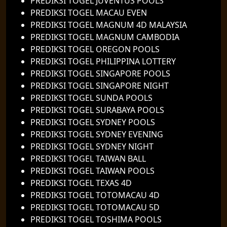
PREDIKSI TOGEL JUVENTUS POOLS
PREDIKSI TOGEL MACAU EVEN
PREDIKSI TOGEL MAGNUM 4D MALAYSIA
PREDIKSI TOGEL MAGNUM CAMBODIA
PREDIKSI TOGEL OREGON POOLS
PREDIKSI TOGEL PHILIPPINA LOTTERY
PREDIKSI TOGEL SINGAPORE POOLS
PREDIKSI TOGEL SINGAPORE NIGHT
PREDIKSI TOGEL SUNDA POOLS
PREDIKSI TOGEL SURABAYA POOLS
PREDIKSI TOGEL SYDNEY POOLS
PREDIKSI TOGEL SYDNEY EVENING
PREDIKSI TOGEL SYDNEY NIGHT
PREDIKSI TOGEL TAIWAN BALL
PREDIKSI TOGEL TAIWAN POOLS
PREDIKSI TOGEL TEXAS 4D
PREDIKSI TOGEL TOTOMACAU 4D
PREDIKSI TOGEL TOTOMACAU 5D
PREDIKSI TOGEL TOSHIMA POOLS