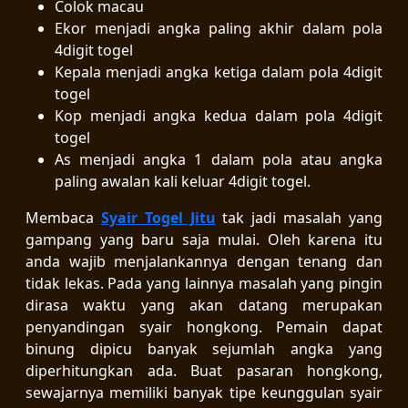
Colok macau
Ekor menjadi angka paling akhir dalam pola
4digit togel
Kepala menjadi angka ketiga dalam pola 4digit
togel
Kop menjadi angka kedua dalam pola 4digit
togel
As menjadi angka 1 dalam pola atau angka
paling awalan kali keluar 4digit togel.
Membaca
Syair Togel Jitu
tak jadi masalah yang
gampang yang baru saja mulai. Oleh karena itu
anda wajib menjalankannya dengan tenang dan
tidak lekas. Pada yang lainnya masalah yang pingin
dirasa waktu yang akan datang merupakan
penyandingan syair hongkong. Pemain dapat
binung dipicu banyak sejumlah angka yang
diperhitungkan ada. Buat pasaran hongkong,
sewajarnya memiliki banyak tipe keunggulan syair