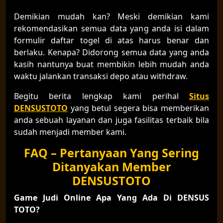
Demikian mudah kan? Meski demikian kami
rekomendasikan semua data yang anda isi dalam
formulir daftar togel di atas harus benar dan
berlaku. Kenapa? Didorong semua data yang anda
kasih nantunya buat membikin lebih mudah anda
waktu jalankan transaksi depo atau withdraw.
Begitu berita lengkap kami perihal
Situs
DENSUSTOTO
yang betul segera bisa memberikan
anda sebuah layanan dan juga fasilitas terbaik bila
sudah menjadi member kami.
FAQ – Pertanyaan Yang Sering
Ditanyakan Member
DENSUSTOTO
Game Judi Online Apa Yang Ada Di DENSUS
TOTO?