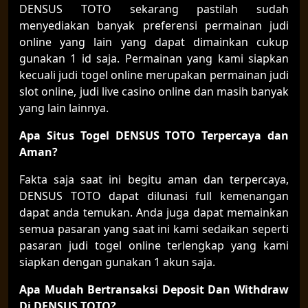
DENSUS TOTO sekarang pastilah sudah
menyediakan banyak preferensi permainan judi
online yang lain yang dapat dimainkan cukup
gunakan 1 id saja. Permainan yang kami siapkan
kecuali judi togel online merupakan permainan judi
slot online, judi live casino online dan masih banyak
yang lain lainnya.
Apa Situs Togel DENSUS TOTO Terpercaya dan
Aman?
Fakta saja saat ini begitu aman dan terpercaya,
DENSUS TOTO dapat dilunasi full kemenangan
dapat anda temukan. Anda juga dapat memainkan
semua pasaran yang saat ini kami sedaikan seperti
pasaran judi togel online terlengkap yang kami
siapkan dengan gunakan 1 akun saja.
Apa Mudah
Bert
ransaksi Deposit Dan Withdraw
Di DENSUS TOTO?