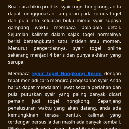
Buat cara bikin prediksi syair togel hongkong, anda
dapat menggunakan campuran pada rumus togel
dan pula info keluaran buku mimpi syair supaya
gampang waktu membaca pola-pola detail.
Sejumlah kalimat dalam sajak togel normalnya
berisi bersangkutan satu insiden atau momen.
Menurut pengertiannya, syair togel online
sekarang menjadi 4 baris dan punya akhiran yang
serupa.
Membaca
Syair Togel Hongkong Resmi
dengan
tepat menjadi cara mengira pengesahan syair. Anda
harus dapat mendalami lewat secara perlahan dan
pula putuskan syair yang paling banyak dicari
pemain judi togel hongkong. Sepanjang
penelusuran waktu yang akan datang, anda ada
kemungkinan terasa bentuk kalimat yang
terdengar bersusila dan masih ada banyak kembali.
Pilihkan syair-syair yang diperhitungkan tembus