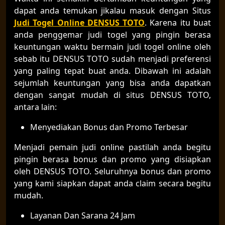
dapat anda temukan jikalau masuk dengan Situs
Judi Togel Online DENSUS TOTO
. Karena itu buat
anda penggemar judi togel yang pingin berasa
keuntungan waktu bermain judi togel online oleh
sebab itu DENSUS TOTO sudah menjadi preferensi
yang paling tepat buat anda. Dibawah ini adalah
sejumlah keuntungan yang bisa anda dapatkan
dengan sangat mudah di situs DENSUS TOTO,
antara lain:
Menyediakan Bonus dan Promo Terbesar
Menjadi pemain judi online pastilah anda begitu
pingin berasa bonus dan promo yang disiapkan
oleh DENSUS TOTO. Seluruhnya bonus dan promo
yang kami siapkan dapat anda claim secara begitu
mudah.
Layanan Dan Sarana 24 Jam