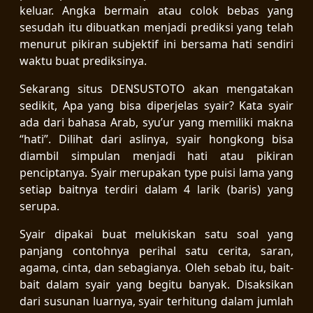
keluar. Angka bermain atau colok bebas yang
sesudah itu dibuatkan menjadi prediksi yang telah
menurut pikiran subjektif ini bersama hati sendiri
waktu buat prediksinya.
Sekarang situs DENSUSTOTO akan mengatakan
sedikit, Apa yang bisa diperjelas syair? Kata syair
ada dari bahasa Arab, syu’ur yang memiliki makna
“hati”. Dilihat dari aslinya, syair hongkong bisa
diambil simpulan menjadi hati atau pikiran
penciptanya. Syair merupakan type puisi lama yang
setiap baitnya terdiri dalam 4 larik (baris) yang
serupa.
Syair dipakai buat melukiskan satu soal yang
panjang contohnya perihal satu cerita, saran,
agama, cinta, dan sebagianya. Oleh sebab itu, bait-
bait dalam syair yang begitu banyak. Disaksikan
dari susunan luarnya, syair terhitung dalam jumlah