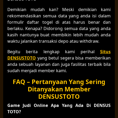
Demikian mudah kan? Meski demikian kami
rekomendasikan semua data yang anda isi dalam
formulir daftar togel di atas harus benar dan
berlaku. Kenapa? Didorong semua data yang anda
kasih nantunya buat membikin lebih mudah anda
waktu jalankan transaksi depo atau withdraw.
Begitu berita lengkap kami perihal
Situs
DENSUSTOTO
yang betul segera bisa memberikan
anda sebuah layanan dan juga fasilitas terbaik bila
sudah menjadi member kami.
FAQ – Pertanyaan Yang Sering
Ditanyakan Member
DENSUSTOTO
Game Judi Online Apa Yang Ada Di DENSUS
TOTO?