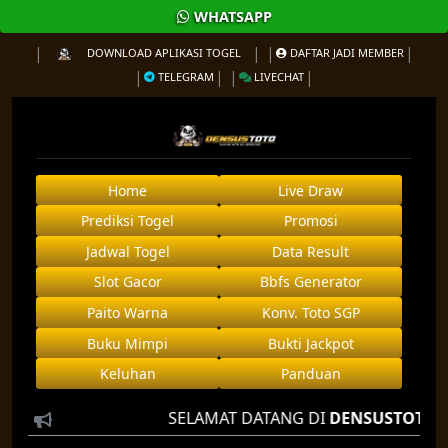
WHATSAPP
DOWNLOAD APLIKASI TOGEL
DAFTAR JADI MEMBER
TELEGRAM
LIVECHAT
Home
Live Draw
Prediksi Togel
Promosi
Jadwal Togel
Data Result
Slot Gacor
Bbfs Generator
Paito Warna
Konv. Toto SGP
Buku Mimpi
Bukti Jackpot
Keluhan
Panduan
SELAMAT DATANG DI
DENSUSTOTO
AGEN TO