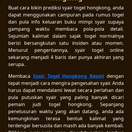
Buat cara bikin prediksi syair togel hongkong, anda
dapat menggunakan campuran pada rumus togel
dan pula info keluaran buku mimpi syair supaya
gampang waktu membaca pola-pola detail.
Sejumlah kalimat dalam sajak togel normalnya
berisi bersangkutan satu insiden atau momen.
Menurut pengertiannya, syair togel online
sekarang menjadi 4 baris dan punya akhiran yang
serupa.
Membaca
Syair Togel Hongkong Resmi
dengan
tepat menjadi cara mengira pengesahan syair. Anda
harus dapat mendalami lewat secara perlahan dan
pula putuskan syair yang paling banyak dicari
pemain judi togel hongkong. Sepanjang
penelusuran waktu yang akan datang, anda ada
kemungkinan terasa bentuk kalimat yang
terdengar bersusila dan masih ada banyak kembali.