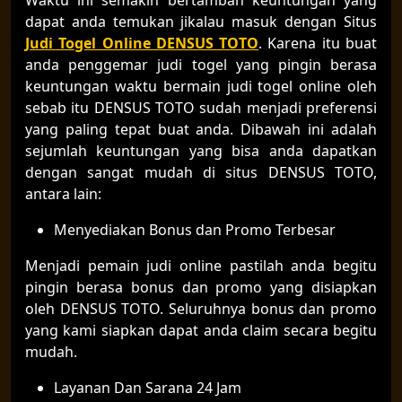
dapat anda temukan jikalau masuk dengan Situs
Judi Togel Online DENSUS TOTO
. Karena itu buat
anda penggemar judi togel yang pingin berasa
keuntungan waktu bermain judi togel online oleh
sebab itu DENSUS TOTO sudah menjadi preferensi
yang paling tepat buat anda. Dibawah ini adalah
sejumlah keuntungan yang bisa anda dapatkan
dengan sangat mudah di situs DENSUS TOTO,
antara lain:
Menyediakan Bonus dan Promo Terbesar
Menjadi pemain judi online pastilah anda begitu
pingin berasa bonus dan promo yang disiapkan
oleh DENSUS TOTO. Seluruhnya bonus dan promo
yang kami siapkan dapat anda claim secara begitu
mudah.
Layanan Dan Sarana 24 Jam