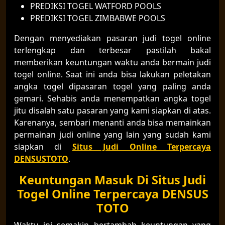
PREDIKSI TOGEL WATFORD POOLS
PREDIKSI TOGEL ZIMBABWE POOLS
Dengan menyediakan pasaran judi togel online
terlengkap dan terbesar pastilah bakal
memberikan keuntungan waktu anda bermain judi
togel online. Saat ini anda bisa lakukan peletakan
angka togel dipasaran togel yang paling anda
gemari. Sehabis anda menempatkan angka togel
jitu disalah satu pasaran yang kami siapkan di atas.
Karenanya, sembari menanti anda bisa memainkan
permainan judi online yang lain yang sudah kami
siapkan di
Situs Judi Online Terpercaya
DENSUSTOTO
.
Keuntungan Masuk Di Situs Judi
Togel Online Terpercaya DENSUS
TOTO
Waktu ini semakin bertambah keuntungan yang