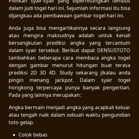
Pilihkan syair-syair yang diperhitungkan tembus
dalam judi togel hari ini. Sejumlah informasi itu bisa
dijangkau ada pembawaan gambar togel hari ini.
Anda juga bisa mengartikannya secara langsung
atau mengira maksudnya adalah untuk kenali
bersangkutan prediksi angka yang tercantum
dalam syair tersebut. Berikut dapat DENSUSTOTO
tambahkan beberapa cara membaca angka togel
dengan gambar menurut hitungan buat terasa
prediksi 2D 3D 4D. Study sekarang jikalau anda
pingin menang jackpot. Dalam syair togel
hongkong terpercaya punya banyak pengertian.
Pada yang lainnya merupakan:
Angka bermain menjadi angka yang acapkali keluar
atau tengah naik dalam sebuah waktu pengundian
toto gelap.
Colok bebas