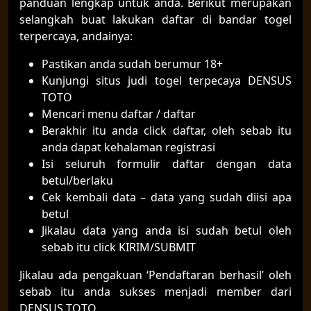
panduan lengkap untuk anda. Berikut merupakan
selangkah buat lakukan daftar di bandar togel
terpercaya, andainya:
Pastikan anda sudah berumur 18+
Kunjungi situs judi togel terpecaya DENSUS
TOTO
Mencari menu daftar / daftar
Berakhir itu anda click daftar, oleh sebab itu
anda dapat kehalaman registrasi
Isi seluruh formulir daftar dengan data
betul/berlaku
Cek kembali data – data yang sudah diisi apa
betul
Jikalau data yang anda isi sudah betul oleh
sebab itu click KIRIM/SUBMIT
Jikalau ada pengakuan ‘Pendaftaran berhasil’ oleh
sebab itu anda sukses menjadi member dari
DENSUS TOTO