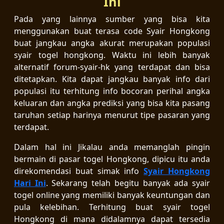
Ini
Pada yang lainnya sumber yang bisa kita
menggunakan buat terasa code Syair Hongkong
buat jangkau angka akurat merupakan populasi
syair togel hongkong. Waktu ini lebih banyak
alternatif forum-syair-hk yang terdapat dan bisa
ditetapkan. Kita dapat jangkau banyak info dari
populasi itu terhitung info bocoran perihal angka
keluaran dan angka prediksi yang bisa kita pasang
taruhan setiap harinya menurut tipe pasaran yang
terdapat.
Dalam hal ini Jikalau anda memanglah pingin
bermain di pasar togel Hongkong, dipicu itu anda
direkomendasi buat simak info
Syair Hongkong
Hari Ini
. Sekarang telah begitu banyak ada syair
togel online yang memiliki banyak keuntungan dan
pula kelebihan. Terhitung buat syair togel
Hongkong di mana didalamnya dapat tersedia