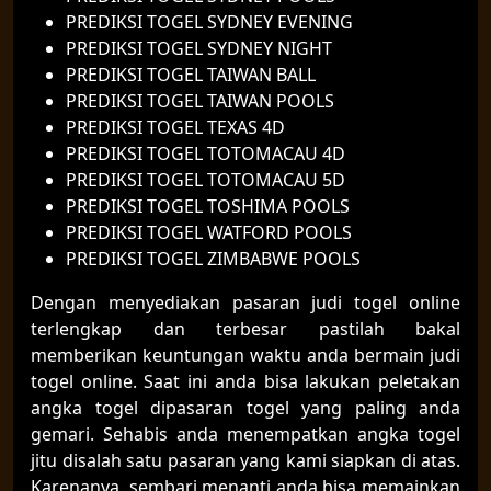
PREDIKSI TOGEL SYDNEY EVENING
PREDIKSI TOGEL SYDNEY NIGHT
PREDIKSI TOGEL TAIWAN BALL
PREDIKSI TOGEL TAIWAN POOLS
PREDIKSI TOGEL TEXAS 4D
PREDIKSI TOGEL TOTOMACAU 4D
PREDIKSI TOGEL TOTOMACAU 5D
PREDIKSI TOGEL TOSHIMA POOLS
PREDIKSI TOGEL WATFORD POOLS
PREDIKSI TOGEL ZIMBABWE POOLS
Dengan menyediakan pasaran judi togel online
terlengkap dan terbesar pastilah bakal
memberikan keuntungan waktu anda bermain judi
togel online. Saat ini anda bisa lakukan peletakan
angka togel dipasaran togel yang paling anda
gemari. Sehabis anda menempatkan angka togel
jitu disalah satu pasaran yang kami siapkan di atas.
Karenanya, sembari menanti anda bisa memainkan