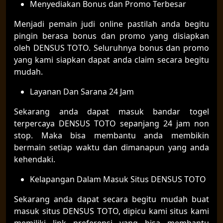
Menyediakan Bonus dan Promo Terbesar
Menjadi pemain judi online pastilah anda begitu
pingin berasa bonus dan promo yang disiapkan
oleh DENSUS TOTO. Seluruhnya bonus dan promo
yang kami siapkan dapat anda claim secara begitu
mudah.
Layanan Dan Sarana 24 Jam
Sekarang anda dapat masuk bandar togel
terpercaya DENSUS TOTO sepanjang 24 jam non
stop. Maka bisa membantu anda membikin
bermain setiap waktu dan dimanapun yang anda
kehendaki.
Kelapangan Dalam Masuk Situs DENSUS TOTO
Sekarang anda dapat secara begitu mudah buat
masuk situs DENSUS TOTO, dipicu kami situs kami