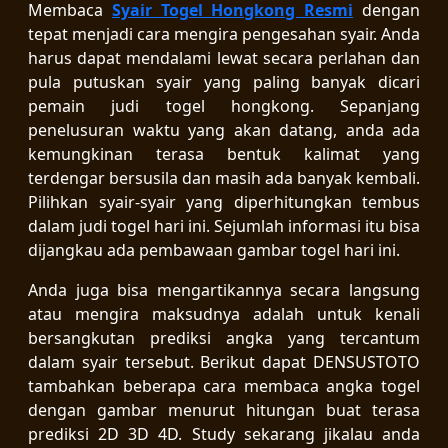
Membaca
Syair Togel Hongkong Resmi
dengan
tepat menjadi cara mengira pengesahan syair. Anda
harus dapat mendalami lewat secara perlahan dan
pula putuskan syair yang paling banyak dicari
pemain judi togel hongkong. Sepanjang
penelusuran waktu yang akan datang, anda ada
kemungkinan terasa bentuk kalimat yang
terdengar bersusila dan masih ada banyak kembali.
Pilihkan syair-syair yang diperhitungkan tembus
dalam judi togel hari ini. Sejumlah informasi itu bisa
dijangkau ada pembawaan gambar togel hari ini.
Anda juga bisa mengartikannya secara langsung
atau mengira maksudnya adalah untuk kenali
bersangkutan prediksi angka yang tercantum
dalam syair tersebut. Berikut dapat DENSUSTOTO
tambahkan beberapa cara membaca angka togel
dengan gambar menurut hitungan buat terasa
prediksi 2D 3D 4D. Study sekarang jikalau anda