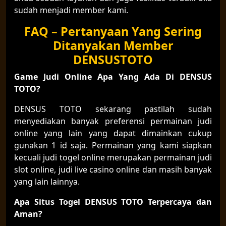
sudah menjadi member kami.
FAQ – Pertanyaan Yang Sering
Ditanyakan Member
DENSUSTOTO
Game Judi Online Apa Yang Ada Di DENSUS
TOTO?
DENSUS TOTO sekarang pastilah sudah
menyediakan banyak preferensi permainan judi
online yang lain yang dapat dimainkan cukup
gunakan 1 id saja. Permainan yang kami siapkan
kecuali judi togel online merupakan permainan judi
slot online, judi live casino online dan masih banyak
yang lain lainnya.
Apa Situs Togel DENSUS TOTO Terpercaya dan
Aman?