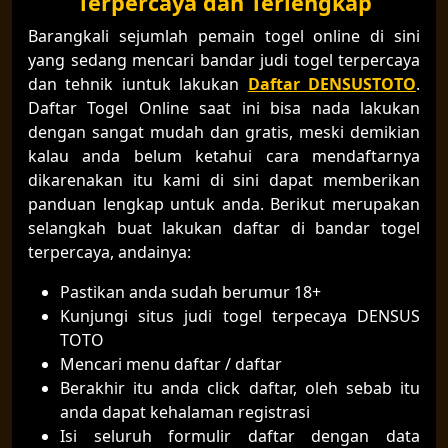
Terpercaya dan Terlengkap
Barangkali sejumlah pemain togel online di sini
yang sedang mencari bandar judi togel terpercaya
dan tehnik iuntuk lakukan
Daftar DENSUSTOTO
.
Daftar Togel Online saat ini bisa nada lakukan
dengan sangat mudah dan gratis, meski demikian
kalau anda belum ketahui cara mendaftarnya
dikarenakan itu kami di sini dapat memberikan
panduan lengkap untuk anda. Berikut merupakan
selangkah buat lakukan daftar di bandar togel
terpercaya, andainya:
Pastikan anda sudah berumur 18+
Kunjungi situs judi togel terpecaya DENSUS
TOTO
Mencari menu daftar / daftar
Berakhir itu anda click daftar, oleh sebab itu
anda dapat kehalaman registrasi
Isi seluruh formulir daftar dengan data