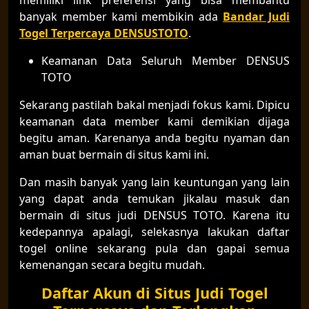
memiliki link preferensi yang bisa membantu
banyak member kami membikin ada
Bandar Judi
Togel Terpercaya DENSUSTOTO
.
Keamanan Data Seluruh Member DENSUS
TOTO
Sekarang pastilah bakal menjadi fokus kami. Dipicu
keamanan data member kami demikian dijaga
begitu aman. Karenanya anda begitu nyaman dan
aman buat bermain di situs kami ini.
Dan masih banyak yang lain keuntungan yang lain
yang dapat anda temukan jikalau masuk dan
bermain di situs judi DENSUS TOTO. Karena itu
kedepannya apalagi, selekasnya lakukan daftar
togel online sekarang pula dan gapai semua
kemenangan secara begitu mudah.
Daftar Akun di Situs Judi Togel