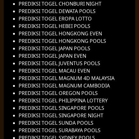
PREDIKSI TOGEL CHONBURI NIGHT
PREDIKSI TOGEL DEWATA POOLS
PREDIKSI TOGEL EROPA LOTTO
PREDIKSI TOGEL HEBEI POOLS
PREDIKSI TOGEL HONGKONG EVEN
PREDIKSI TOGEL HONGKONG POOLS
PREDIKSI TOGEL JAPAN POOLS
PREDIKSI TOGEL JAPAN EVEN
PREDIKSI TOGEL JUVENTUS POOLS
PREDIKSI TOGEL MACAU EVEN
PREDIKSI TOGEL MAGNUM 4D MALAYSIA
PREDIKSI TOGEL MAGNUM CAMBODIA
PREDIKSI TOGEL OREGON POOLS
PREDIKSI TOGEL PHILIPPINA LOTTERY
PREDIKSI TOGEL SINGAPORE POOLS
PREDIKSI TOGEL SINGAPORE NIGHT
PREDIKSI TOGEL SUNDA POOLS
PREDIKSI TOGEL SURABAYA POOLS
PREDIKSI TOGEL SYDNEY POOLS