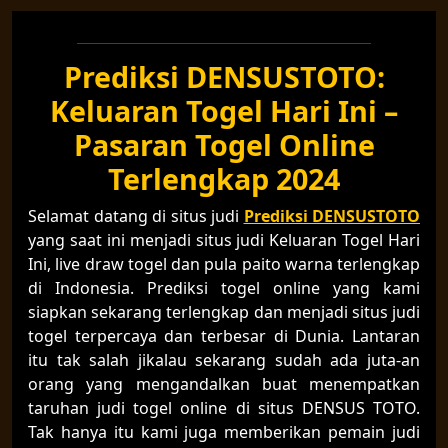
Prediksi DENSUSTOTO:
Keluaran Togel Hari Ini –
Pasaran Togel Online
Terlengkap 2024
Selamat datang di situs judi
Prediksi DENSUSTOTO
yang saat ini menjadi situs judi Keluaran Togel Hari
Ini, live draw togel dan pula paito warna terlengkap
di Indonesia. Prediksi togel online yang kami
siapkan sekarang terlengkap dan menjadi situs judi
togel terpercaya dan terbesar di Dunia. Lantaran
itu tak salah jikalau sekarang sudah ada juta-an
orang yang mengandalkan buat menempatkan
taruhan judi togel online di situs DENSUS TOTO.
Tak hanya itu kami juga memberikan pemain judi