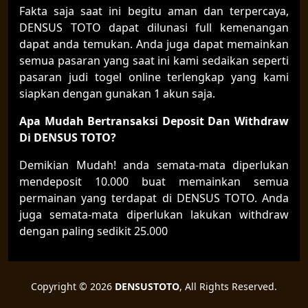
Fakta saja saat ini begitu aman dan terpercaya,
DENSUS TOTO dapat dilunasi full kemenangan
dapat anda temukan. Anda juga dapat memainkan
semua pasaran yang saat ini kami sedaikan seperti
pasaran judi togel online terlengkap yang kami
siapkan dengan gunakan 1 akun saja.
Apa Mudah
Bert
ransaksi Deposit Dan Withdraw
Di DENSUS TOTO?
Demikian Mudah! anda semata-mata diperlukan
mendeposit 10.000 buat memainkan semua
permainan yang terdapat di DENSUS TOTO. Anda
juga semata-mata diperlukan lakukan withdraw
dengan paling sedikit 25.000
Copyright © 2026
DENSUSTOTO
, All Rights Reserved.