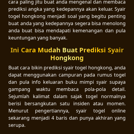
cara paling jitu buat anda mengenal dan membaca
prediksi angka yang kedepannya akan keluar. Syair
togel hongkong menjadi soal yang begitu penting
buat anda yang kedepannya segera bisa menolong
anda buat bisa mendapati kemenangan dan pula
keuntungan yang banyak.
Ini Cara Mudah Buat Prediksi Syair
Hongkong
Buat cara bikin prediksi syair togel hongkong, anda
dapat menggunakan campuran pada rumus togel
dan pula info keluaran buku mimpi syair supaya
gampang waktu membaca pola-pola detail.
Sejumlah kalimat dalam sajak togel normalnya
berisi bersangkutan satu insiden atau momen.
Menurut pengertiannya, syair togel online
sekarang menjadi 4 baris dan punya akhiran yang
serupa.