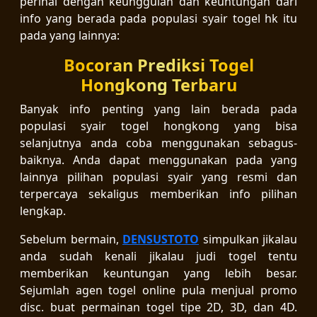
perihal dengan keunggulan dan keuntungan dari
info yang berada pada populasi syair togel hk itu
pada yang lainnya:
Bocoran Prediksi Togel
Hongkong Terbaru
Banyak info penting yang lain berada pada
populasi syair togel hongkong yang bisa
selanjutnya anda coba menggunakan sebagus-
baiknya. Anda dapat menggunakan pada yang
lainnya pilihan populasi syair yang resmi dan
terpercaya sekaligus memberikan info pilihan
lengkap.
Sebelum bermain,
DENSUSTOTO
simpulkan jikalau
anda sudah kenali jikalau judi togel tentu
memberikan keuntungan yang lebih besar.
Sejumlah agen togel online pula menjual promo
disc. buat permainan togel tipe 2D, 3D, dan 4D.