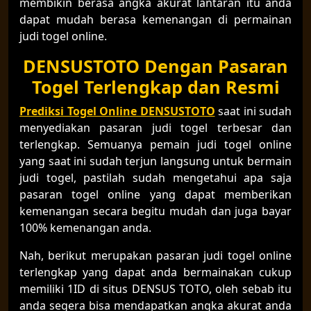
membikin berasa angka akurat lantaran itu anda
dapat mudah berasa kemenangan di permainan
judi togel online.
DENSUSTOTO Dengan Pasaran
Togel Terlengkap dan Resmi
Prediksi Togel Online DENSUSTOTO
saat ini sudah
menyediakan pasaran judi togel terbesar dan
terlengkap. Semuanya pemain judi togel online
yang saat ini sudah terjun langsung untuk bermain
judi togel, pastilah sudah mengetahui apa saja
pasaran togel online yang dapat memberikan
kemenangan secara begitu mudah dan juga bayar
100% kemenangan anda.
Nah, berikut merupakan pasaran judi togel online
terlengkap yang dapat anda bermainakan cukup
memiliki 1ID di situs DENSUS TOTO, oleh sebab itu
anda segera bisa mendapatkan angka akurat anda