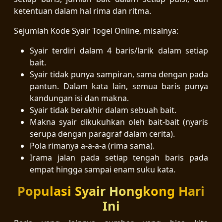
ketentuan dalam hal rima dan ritma.
Sejumlah Kode Syair Togel Online, misalnya:
Syair terdiri dalam 4 baris/larik dalam setiap
bait.
Syair tidak punya sampiran, sama dengan pada
pantun. Dalam kata lain, semua baris punya
kandungan isi dan makna.
Syair tidak berakhir dalam sebuah bait.
Makna syair dikukuhkan oleh bait-bait (nyaris
serupa dengan paragraf dalam cerita).
Pola rimanya a-a-a-a (rima sama).
Irama jalan pada setiap tengah baris pada
empat hingga sampai enam suku kata.
Populasi Syair Hongkong Hari
Ini