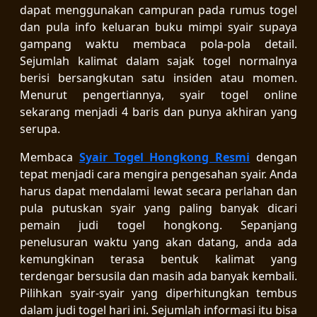
dapat menggunakan campuran pada rumus togel
dan pula info keluaran buku mimpi syair supaya
gampang waktu membaca pola-pola detail.
Sejumlah kalimat dalam sajak togel normalnya
berisi bersangkutan satu insiden atau momen.
Menurut pengertiannya, syair togel online
sekarang menjadi 4 baris dan punya akhiran yang
serupa.
Membaca
Syair Togel Hongkong Resmi
dengan
tepat menjadi cara mengira pengesahan syair. Anda
harus dapat mendalami lewat secara perlahan dan
pula putuskan syair yang paling banyak dicari
pemain judi togel hongkong. Sepanjang
penelusuran waktu yang akan datang, anda ada
kemungkinan terasa bentuk kalimat yang
terdengar bersusila dan masih ada banyak kembali.
Pilihkan syair-syair yang diperhitungkan tembus
dalam judi togel hari ini. Sejumlah informasi itu bisa