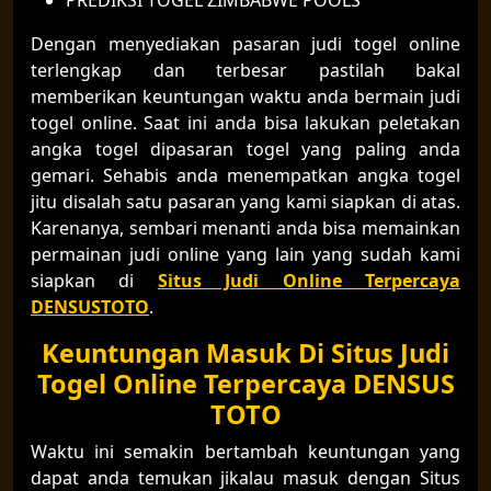
Dengan menyediakan pasaran judi togel online
terlengkap dan terbesar pastilah bakal
memberikan keuntungan waktu anda bermain judi
togel online. Saat ini anda bisa lakukan peletakan
angka togel dipasaran togel yang paling anda
gemari. Sehabis anda menempatkan angka togel
jitu disalah satu pasaran yang kami siapkan di atas.
Karenanya, sembari menanti anda bisa memainkan
permainan judi online yang lain yang sudah kami
siapkan di
Situs Judi Online Terpercaya
DENSUSTOTO
.
Keuntungan Masuk Di Situs Judi
Togel Online Terpercaya DENSUS
TOTO
Waktu ini semakin bertambah keuntungan yang
dapat anda temukan jikalau masuk dengan Situs