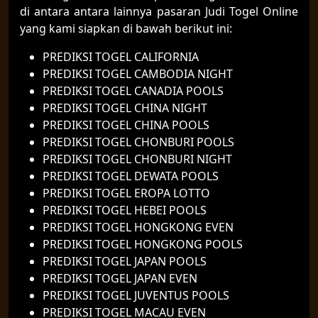
di antara antara lainnya pasaran Judi Togel Online
yang kami siapkan di bawah berikut ini:
PREDIKSI TOGEL CALIFORNIA
PREDIKSI TOGEL CAMBODIA NIGHT
PREDIKSI TOGEL CANADIA POOLS
PREDIKSI TOGEL CHINA NIGHT
PREDIKSI TOGEL CHINA POOLS
PREDIKSI TOGEL CHONBURI POOLS
PREDIKSI TOGEL CHONBURI NIGHT
PREDIKSI TOGEL DEWATA POOLS
PREDIKSI TOGEL EROPA LOTTO
PREDIKSI TOGEL HEBEI POOLS
PREDIKSI TOGEL HONGKONG EVEN
PREDIKSI TOGEL HONGKONG POOLS
PREDIKSI TOGEL JAPAN POOLS
PREDIKSI TOGEL JAPAN EVEN
PREDIKSI TOGEL JUVENTUS POOLS
PREDIKSI TOGEL MACAU EVEN