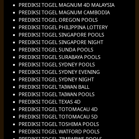
PREDIKSI TOGEL MAGNUM 4D MALAYSIA
PREDIKSI TOGEL MAGNUM CAMBODIA
PREDIKSI TOGEL OREGON POOLS
PREDIKSI TOGEL PHILIPPINA LOTTERY
PREDIKSI TOGEL SINGAPORE POOLS
PREDIKSI TOGEL SINGAPORE NIGHT
PREDIKSI TOGEL SUNDA POOLS
PREDIKSI TOGEL SURABAYA POOLS
PREDIKSI TOGEL SYDNEY POOLS
PREDIKSI TOGEL SYDNEY EVENING
PREDIKSI TOGEL SYDNEY NIGHT
PREDIKSI TOGEL TAIWAN BALL
PREDIKSI TOGEL TAIWAN POOLS
PREDIKSI TOGEL TEXAS 4D
PREDIKSI TOGEL TOTOMACAU 4D
PREDIKSI TOGEL TOTOMACAU 5D
PREDIKSI TOGEL TOSHIMA POOLS
PREDIKSI TOGEL WATFORD POOLS
PREDIKSI TOGEL ZIMBABWE POOLS