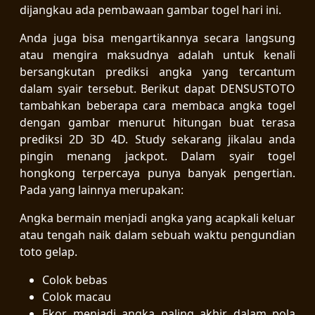
dijangkau ada pembawaan gambar togel hari ini.
Anda juga bisa mengartikannya secara langsung
atau mengira maksudnya adalah untuk kenali
bersangkutan prediksi angka yang tercantum
dalam syair tersebut. Berikut dapat DENSUSTOTO
tambahkan beberapa cara membaca angka togel
dengan gambar menurut hitungan buat terasa
prediksi 2D 3D 4D. Study sekarang jikalau anda
pingin menang jackpot. Dalam syair togel
hongkong terpercaya punya banyak pengertian.
Pada yang lainnya merupakan:
Angka bermain menjadi angka yang acapkali keluar
atau tengah naik dalam sebuah waktu pengundian
toto gelap.
Colok bebas
Colok macau
Ekor menjadi angka paling akhir dalam pola