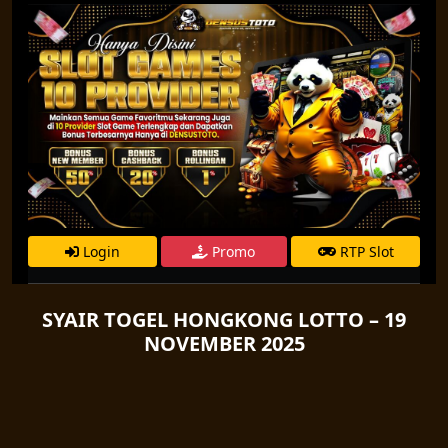
Login
Promo
RTP Slot
SYAIR TOGEL HONGKONG LOTTO – 19
NOVEMBER 2025