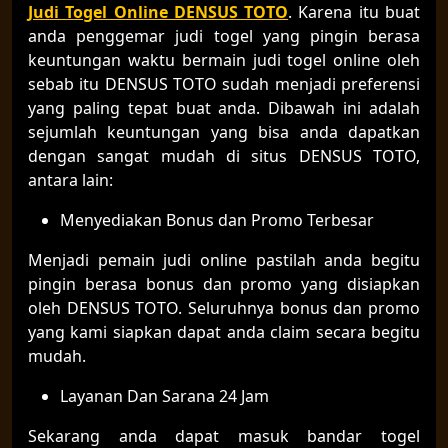
Judi Togel Online DENSUS TOTO
. Karena itu buat
anda penggemar judi togel yang pingin berasa
keuntungan waktu bermain judi togel online oleh
sebab itu DENSUS TOTO sudah menjadi preferensi
yang paling tepat buat anda. Dibawah ini adalah
sejumlah keuntungan yang bisa anda dapatkan
dengan sangat mudah di situs DENSUS TOTO,
antara lain:
Menyediakan Bonus dan Promo Terbesar
Menjadi pemain judi online pastilah anda begitu
pingin berasa bonus dan promo yang disiapkan
oleh DENSUS TOTO. Seluruhnya bonus dan promo
yang kami siapkan dapat anda claim secara begitu
mudah.
Layanan Dan Sarana 24 Jam
Sekarang anda dapat masuk bandar togel