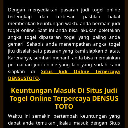
Dengan menyediakan pasaran judi togel online
terlengkap dan terbesar pastilah bakal
memberikan keuntungan waktu anda bermain judi
togel online. Saat ini anda bisa lakukan peletakan
angka togel dipasaran togel yang paling anda
gemari. Sehabis anda menempatkan angka togel
jitu disalah satu pasaran yang kami siapkan di atas.
Karenanya, sembari menanti anda bisa memainkan
permainan judi online yang lain yang sudah kami
siapkan di
Situs Judi Online Terpercaya
DENSUSTOTO
.
Keuntungan Masuk Di Situs Judi
Togel Online Terpercaya DENSUS
TOTO
Waktu ini semakin bertambah keuntungan yang
dapat anda temukan jikalau masuk dengan Situs