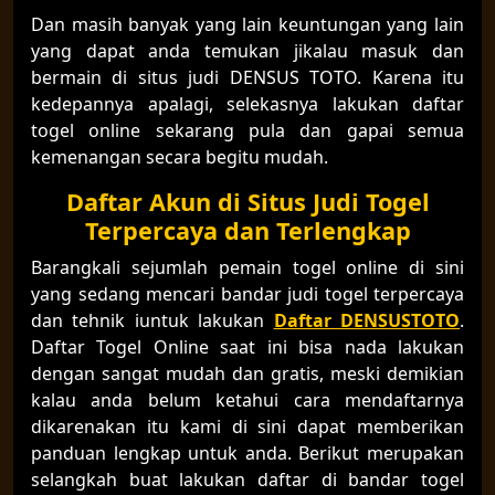
Dan masih banyak yang lain keuntungan yang lain
yang dapat anda temukan jikalau masuk dan
bermain di situs judi DENSUS TOTO. Karena itu
kedepannya apalagi, selekasnya lakukan daftar
togel online sekarang pula dan gapai semua
kemenangan secara begitu mudah.
Daftar Akun di Situs Judi Togel
Terpercaya dan Terlengkap
Barangkali sejumlah pemain togel online di sini
yang sedang mencari bandar judi togel terpercaya
dan tehnik iuntuk lakukan
Daftar DENSUSTOTO
.
Daftar Togel Online saat ini bisa nada lakukan
dengan sangat mudah dan gratis, meski demikian
kalau anda belum ketahui cara mendaftarnya
dikarenakan itu kami di sini dapat memberikan
panduan lengkap untuk anda. Berikut merupakan
selangkah buat lakukan daftar di bandar togel