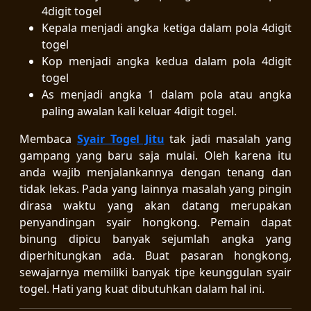
4digit togel
Kepala menjadi angka ketiga dalam pola 4digit
togel
Kop menjadi angka kedua dalam pola 4digit
togel
As menjadi angka 1 dalam pola atau angka
paling awalan kali keluar 4digit togel.
Membaca
Syair Togel Jitu
tak jadi masalah yang
gampang yang baru saja mulai. Oleh karena itu
anda wajib menjalankannya dengan tenang dan
tidak lekas. Pada yang lainnya masalah yang pingin
dirasa waktu yang akan datang merupakan
penyandingan syair hongkong. Pemain dapat
binung dipicu banyak sejumlah angka yang
diperhitungkan ada. Buat pasaran hongkong,
sewajarnya memiliki banyak tipe keunggulan syair
togel. Hati yang kuat dibutuhkan dalam hal ini.