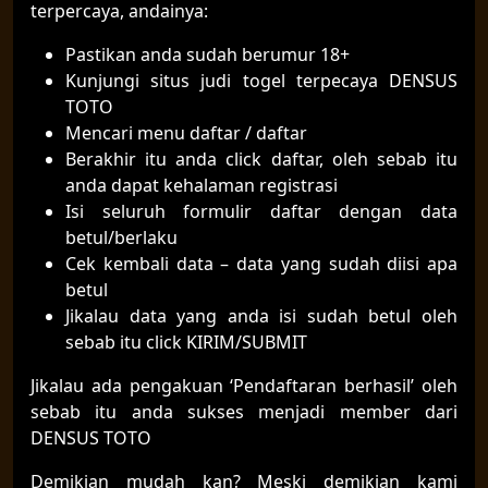
terpercaya, andainya:
Pastikan anda sudah berumur 18+
Kunjungi situs judi togel terpecaya DENSUS
TOTO
Mencari menu daftar / daftar
Berakhir itu anda click daftar, oleh sebab itu
anda dapat kehalaman registrasi
Isi seluruh formulir daftar dengan data
betul/berlaku
Cek kembali data – data yang sudah diisi apa
betul
Jikalau data yang anda isi sudah betul oleh
sebab itu click KIRIM/SUBMIT
Jikalau ada pengakuan ‘Pendaftaran berhasil’ oleh
sebab itu anda sukses menjadi member dari
DENSUS TOTO
Demikian mudah kan? Meski demikian kami