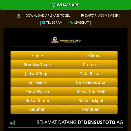
WHATSAPP
DOWNLOAD APLIKASI TOGEL
DAFTAR JADI MEMBER
TELEGRAM
LIVECHAT
Home
Live Draw
Prediksi Togel
Promosi
Jadwal Togel
Data Result
Slot Gacor
Bbfs Generator
Paito Warna
Konv. Toto SGP
Buku Mimpi
Bukti Jackpot
Keluhan
Panduan
SELAMAT DATANG DI
DENSUSTOTO
AGEN TOGEL, 