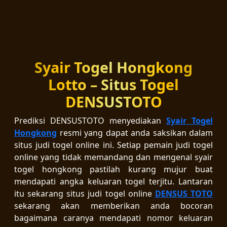
Syair Togel Hongkong
Lotto – Situs Togel
DENSUSTOTO
Prediksi DENSUSTOTO menyediakan
Syair Togel
Hongkong
resmi yang dapat anda saksikan dalam
situs judi togel online ini. Setiap pemain judi togel
online yang tidak memandang dan mengenal syair
togel hongkong pastilah kurang mujur buat
mendapati angka keluaran togel terjitu. Lantaran
itu sekarang situs judi togel online
DENSUS TOTO
sekarang akan memberikan anda bocoran
bagaimana caranya mendapati nomor keluaran