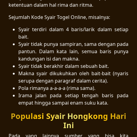
ketentuan dalam hal rima dan ritma.
Sejumlah Kode Syair Togel Online, misalnya:
Syair terdiri dalam 4 baris/larik dalam setiap
bait.
Syair tidak punya sampiran, sama dengan pada
pantun. Dalam kata lain, semua baris punya
kandungan isi dan makna.
Syair tidak berakhir dalam sebuah bait.
Makna syair dikukuhkan oleh bait-bait (nyaris
serupa dengan paragraf dalam cerita).
Pola rimanya a-a-a-a (rima sama).
Irama jalan pada setiap tengah baris pada
empat hingga sampai enam suku kata.
Populasi Syair Hongkong Hari
Ini
Pada yang lainnya sumber yang bisa kita