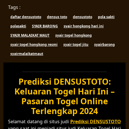
Tags :
daftar densustoto
densus toto
densustoto
pola sakti
polasakti
SYAIR BARONG
syair hongkong hari ini
SYAIR MALAIKAT MAUT
syair togel hongkong
syair togel hongkong resmi
syair togel jitu
syairbarong
syairmalaikatmaut
Prediksi DENSUSTOTO:
Keluaran Togel Hari Ini –
Pasaran Togel Online
Terlengkap 2024
Selamat datang di situs judi
Prediksi DENSUSTOTO
yang saat ini menjadi situs judi Keluaran Togel Hari