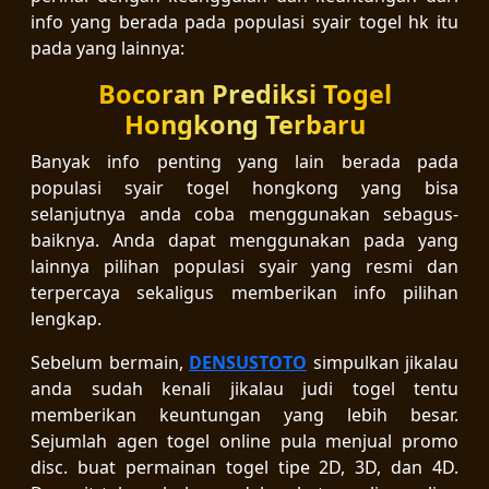
info yang berada pada populasi syair togel hk itu
pada yang lainnya:
Bocoran Prediksi Togel
Hongkong Terbaru
Banyak info penting yang lain berada pada
populasi syair togel hongkong yang bisa
selanjutnya anda coba menggunakan sebagus-
baiknya. Anda dapat menggunakan pada yang
lainnya pilihan populasi syair yang resmi dan
terpercaya sekaligus memberikan info pilihan
lengkap.
Sebelum bermain,
DENSUSTOTO
simpulkan jikalau
anda sudah kenali jikalau judi togel tentu
memberikan keuntungan yang lebih besar.
Sejumlah agen togel online pula menjual promo
disc. buat permainan togel tipe 2D, 3D, dan 4D.