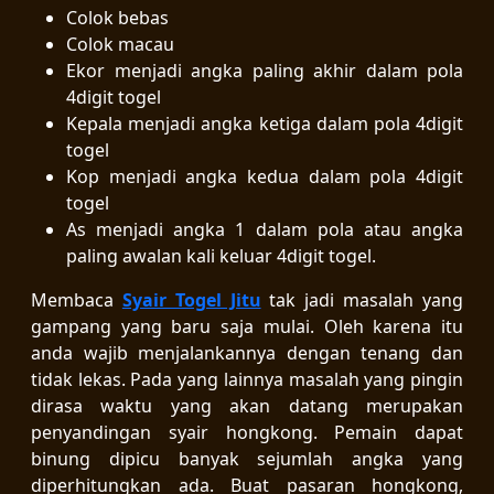
Colok bebas
Colok macau
Ekor menjadi angka paling akhir dalam pola
4digit togel
Kepala menjadi angka ketiga dalam pola 4digit
togel
Kop menjadi angka kedua dalam pola 4digit
togel
As menjadi angka 1 dalam pola atau angka
paling awalan kali keluar 4digit togel.
Membaca
Syair Togel Jitu
tak jadi masalah yang
gampang yang baru saja mulai. Oleh karena itu
anda wajib menjalankannya dengan tenang dan
tidak lekas. Pada yang lainnya masalah yang pingin
dirasa waktu yang akan datang merupakan
penyandingan syair hongkong. Pemain dapat
binung dipicu banyak sejumlah angka yang
diperhitungkan ada. Buat pasaran hongkong,