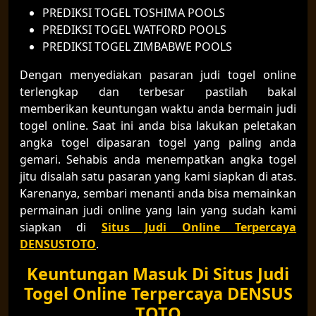
PREDIKSI TOGEL TOSHIMA POOLS
PREDIKSI TOGEL WATFORD POOLS
PREDIKSI TOGEL ZIMBABWE POOLS
Dengan menyediakan pasaran judi togel online
terlengkap dan terbesar pastilah bakal
memberikan keuntungan waktu anda bermain judi
togel online. Saat ini anda bisa lakukan peletakan
angka togel dipasaran togel yang paling anda
gemari. Sehabis anda menempatkan angka togel
jitu disalah satu pasaran yang kami siapkan di atas.
Karenanya, sembari menanti anda bisa memainkan
permainan judi online yang lain yang sudah kami
siapkan di
Situs Judi Online Terpercaya
DENSUSTOTO
.
Keuntungan Masuk Di Situs Judi
Togel Online Terpercaya DENSUS
TOTO