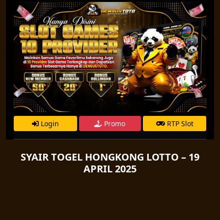
Login
Promo
RTP Slot
SYAIR TOGEL HONGKONG LOTTO – 19
APRIL 2025