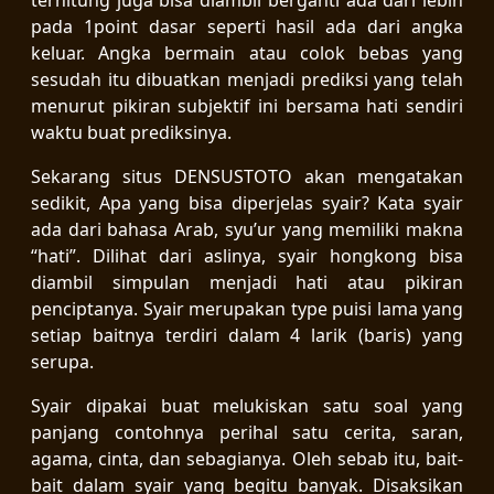
pada 1point dasar seperti hasil ada dari angka
keluar. Angka bermain atau colok bebas yang
sesudah itu dibuatkan menjadi prediksi yang telah
menurut pikiran subjektif ini bersama hati sendiri
waktu buat prediksinya.
Sekarang situs DENSUSTOTO akan mengatakan
sedikit, Apa yang bisa diperjelas syair? Kata syair
ada dari bahasa Arab, syu’ur yang memiliki makna
“hati”. Dilihat dari aslinya, syair hongkong bisa
diambil simpulan menjadi hati atau pikiran
penciptanya. Syair merupakan type puisi lama yang
setiap baitnya terdiri dalam 4 larik (baris) yang
serupa.
Syair dipakai buat melukiskan satu soal yang
panjang contohnya perihal satu cerita, saran,
agama, cinta, dan sebagianya. Oleh sebab itu, bait-
bait dalam syair yang begitu banyak. Disaksikan