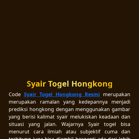
Syair Togel Hongkong
Code
Syair Togel Hongkong Resmi
merupakan
merupakan ramalan yang kedepannya menjadi
prediksi hongkong dengan menggunakan gambar
yang berisi kalimat syair melukiskan keadaan dan
situasi yang jalan. Wajarnya Syair togel bisa
menurut cara ilmiah atau subjektif cuma dan
terhitung juga bisa diambil berganti ada dari lebih