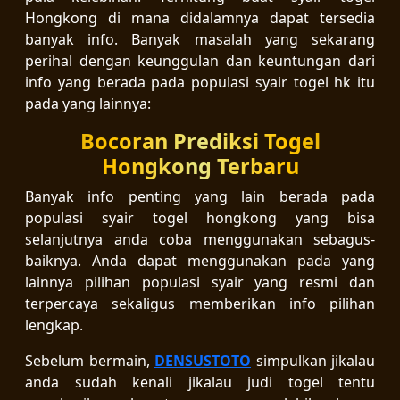
Hongkong di mana didalamnya dapat tersedia
banyak info. Banyak masalah yang sekarang
perihal dengan keunggulan dan keuntungan dari
info yang berada pada populasi syair togel hk itu
pada yang lainnya:
Bocoran Prediksi Togel
Hongkong Terbaru
Banyak info penting yang lain berada pada
populasi syair togel hongkong yang bisa
selanjutnya anda coba menggunakan sebagus-
baiknya. Anda dapat menggunakan pada yang
lainnya pilihan populasi syair yang resmi dan
terpercaya sekaligus memberikan info pilihan
lengkap.
Sebelum bermain,
DENSUSTOTO
simpulkan jikalau
anda sudah kenali jikalau judi togel tentu