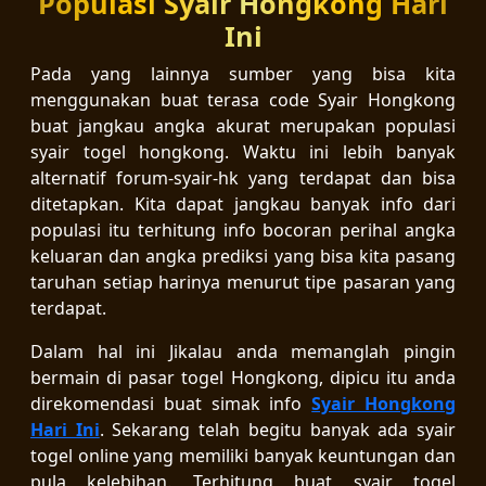
Populasi Syair Hongkong Hari
Ini
Pada yang lainnya sumber yang bisa kita
menggunakan buat terasa code Syair Hongkong
buat jangkau angka akurat merupakan populasi
syair togel hongkong. Waktu ini lebih banyak
alternatif forum-syair-hk yang terdapat dan bisa
ditetapkan. Kita dapat jangkau banyak info dari
populasi itu terhitung info bocoran perihal angka
keluaran dan angka prediksi yang bisa kita pasang
taruhan setiap harinya menurut tipe pasaran yang
terdapat.
Dalam hal ini Jikalau anda memanglah pingin
bermain di pasar togel Hongkong, dipicu itu anda
direkomendasi buat simak info
Syair Hongkong
Hari Ini
. Sekarang telah begitu banyak ada syair
togel online yang memiliki banyak keuntungan dan
pula kelebihan. Terhitung buat syair togel