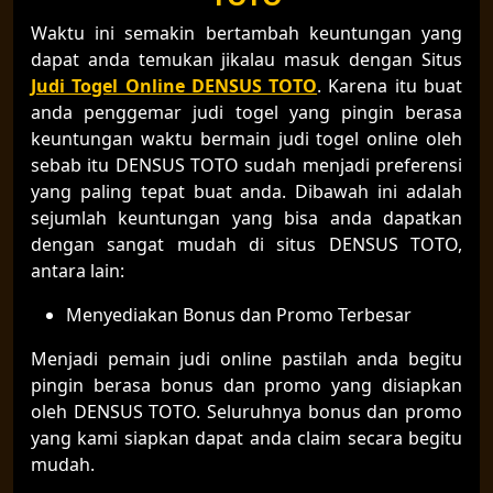
Waktu ini semakin bertambah keuntungan yang
dapat anda temukan jikalau masuk dengan Situs
Judi Togel Online DENSUS TOTO
. Karena itu buat
anda penggemar judi togel yang pingin berasa
keuntungan waktu bermain judi togel online oleh
sebab itu DENSUS TOTO sudah menjadi preferensi
yang paling tepat buat anda. Dibawah ini adalah
sejumlah keuntungan yang bisa anda dapatkan
dengan sangat mudah di situs DENSUS TOTO,
antara lain:
Menyediakan Bonus dan Promo Terbesar
Menjadi pemain judi online pastilah anda begitu
pingin berasa bonus dan promo yang disiapkan
oleh DENSUS TOTO. Seluruhnya bonus dan promo
yang kami siapkan dapat anda claim secara begitu
mudah.