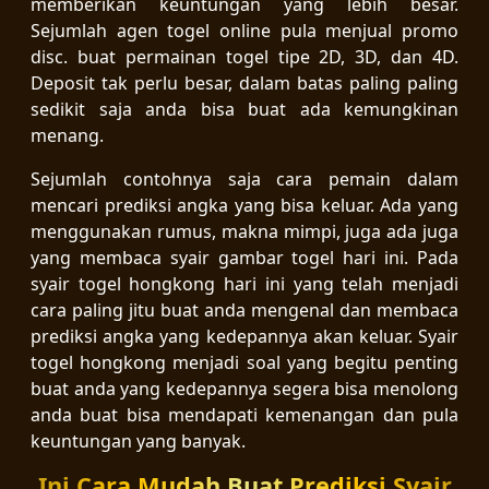
memberikan keuntungan yang lebih besar.
Sejumlah agen togel online pula menjual promo
disc. buat permainan togel tipe 2D, 3D, dan 4D.
Deposit tak perlu besar, dalam batas paling paling
sedikit saja anda bisa buat ada kemungkinan
menang.
Sejumlah contohnya saja cara pemain dalam
mencari prediksi angka yang bisa keluar. Ada yang
menggunakan rumus, makna mimpi, juga ada juga
yang membaca syair gambar togel hari ini. Pada
syair togel hongkong hari ini yang telah menjadi
cara paling jitu buat anda mengenal dan membaca
prediksi angka yang kedepannya akan keluar. Syair
togel hongkong menjadi soal yang begitu penting
buat anda yang kedepannya segera bisa menolong
anda buat bisa mendapati kemenangan dan pula
keuntungan yang banyak.
Ini Cara Mudah Buat Prediksi Syair