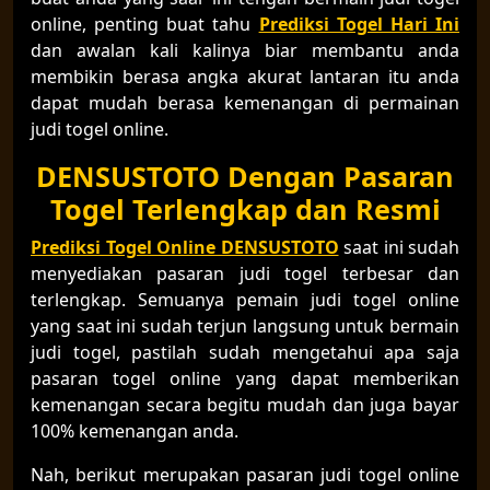
online, penting buat tahu
Prediksi Togel Hari Ini
dan awalan kali kalinya biar membantu anda
membikin berasa angka akurat lantaran itu anda
dapat mudah berasa kemenangan di permainan
judi togel online.
DENSUSTOTO Dengan Pasaran
Togel Terlengkap dan Resmi
Prediksi Togel Online DENSUSTOTO
saat ini sudah
menyediakan pasaran judi togel terbesar dan
terlengkap. Semuanya pemain judi togel online
yang saat ini sudah terjun langsung untuk bermain
judi togel, pastilah sudah mengetahui apa saja
pasaran togel online yang dapat memberikan
kemenangan secara begitu mudah dan juga bayar
100% kemenangan anda.
Nah, berikut merupakan pasaran judi togel online