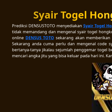
Syair Togel Ho
Prediksi DENSUSTOTO menyediakan
Syair Togel H
tidak memandang dan mengenal syair togel hongkong
online
DENSUS TOTO
sekarang akan memberikan an
Sekarang anda cuma perlu dan mengenal code syai
bertanya-tanya jikalau sejumlah penggemar togel be
mencari angka jitu yang bisa keluar pada hari ini. K