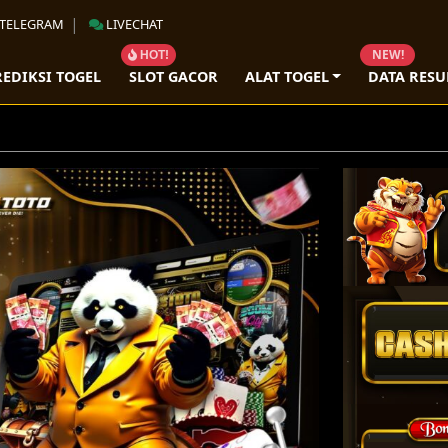
TELEGRAM
LIVECHAT
REDIKSI TOGEL
SLOT GACOR
ALAT TOGEL
DATA RESU