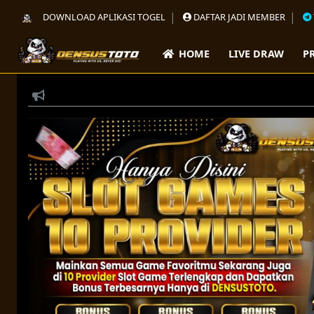
DOWNLOAD APLIKASI TOGEL
DAFTAR JADI MEMBER
HOME
LIVE DRAW
P