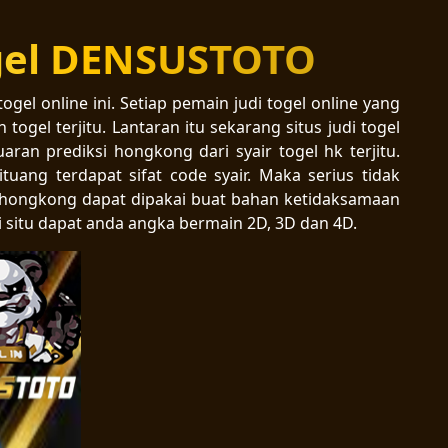
ogel DENSUSTOTO
gel online ini. Setiap pemain judi togel online yang
el terjitu. Lantaran itu sekarang situs judi togel
n prediksi hongkong dari syair togel hk terjitu.
ang terdapat sifat code syair. Maka serius tidak
air hongkong dapat dipakai buat bahan ketidaksamaan
 di situ dapat anda angka bermain 2D, 3D dan 4D.