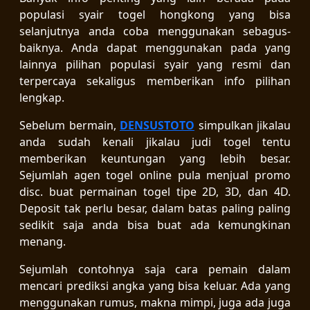
populasi syair togel hongkong yang bisa
selanjutnya anda coba menggunakan sebagus-
baiknya. Anda dapat menggunakan pada yang
lainnya pilihan populasi syair yang resmi dan
terpercaya sekaligus memberikan info pilihan
lengkap.
Sebelum bermain,
DENSUSTOTO
simpulkan jikalau
anda sudah kenali jikalau judi togel tentu
memberikan keuntungan yang lebih besar.
Sejumlah agen togel online pula menjual promo
disc. buat permainan togel tipe 2D, 3D, dan 4D.
Deposit tak perlu besar, dalam batas paling paling
sedikit saja anda bisa buat ada kemungkinan
menang.
Sejumlah contohnya saja cara pemain dalam
mencari prediksi angka yang bisa keluar. Ada yang
menggunakan rumus, makna mimpi, juga ada juga