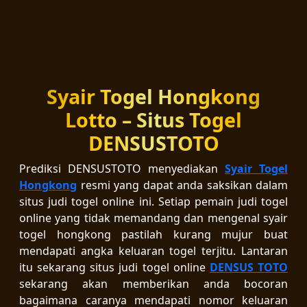
Syair Togel Hongkong
Lotto – Situs Togel
DENSUSTOTO
Prediksi DENSUSTOTO menyediakan
Syair Togel
Hongkong
resmi yang dapat anda saksikan dalam
situs judi togel online ini. Setiap pemain judi togel
online yang tidak memandang dan mengenal syair
togel hongkong pastilah kurang mujur buat
mendapati angka keluaran togel terjitu. Lantaran
itu sekarang situs judi togel online
DENSUS TOTO
sekarang akan memberikan anda bocoran
bagaimana caranya mendapati nomor keluaran