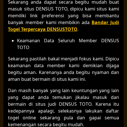
Sekarang anda dapat secara begitu mudah buat
masuk situs DENSUS TOTO, dipicu kami situs kami
memiliki link preferensi yang bisa membantu
banyak member kami membikin ada
Bandar Judi
Togel Terpercaya DENSUSTOTO
.
Keamanan Data Seluruh Member DENSUS
TOTO
Sekarang pastilah bakal menjadi fokus kami. Dipicu
keamanan data member kami demikian dijaga
begitu aman. Karenanya anda begitu nyaman dan
aman buat bermain di situs kami ini.
Dan masih banyak yang lain keuntungan yang lain
yang dapat anda temukan jikalau masuk dan
bermain di situs judi DENSUS TOTO. Karena itu
kedepannya apalagi, selekasnya lakukan daftar
togel online sekarang pula dan gapai semua
kemenangan secara begitu mudah.