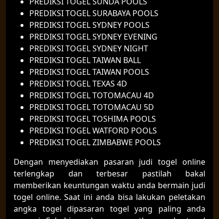
PREDIKSI TOGEL SUNDA POOLS
PREDIKSI TOGEL SURABAYA POOLS
PREDIKSI TOGEL SYDNEY POOLS
PREDIKSI TOGEL SYDNEY EVENING
PREDIKSI TOGEL SYDNEY NIGHT
PREDIKSI TOGEL TAIWAN BALL
PREDIKSI TOGEL TAIWAN POOLS
PREDIKSI TOGEL TEXAS 4D
PREDIKSI TOGEL TOTOMACAU 4D
PREDIKSI TOGEL TOTOMACAU 5D
PREDIKSI TOGEL TOSHIMA POOLS
PREDIKSI TOGEL WATFORD POOLS
PREDIKSI TOGEL ZIMBABWE POOLS
Dengan menyediakan pasaran judi togel online
terlengkap dan terbesar pastilah bakal
memberikan keuntungan waktu anda bermain judi
togel online. Saat ini anda bisa lakukan peletakan
angka togel dipasaran togel yang paling anda