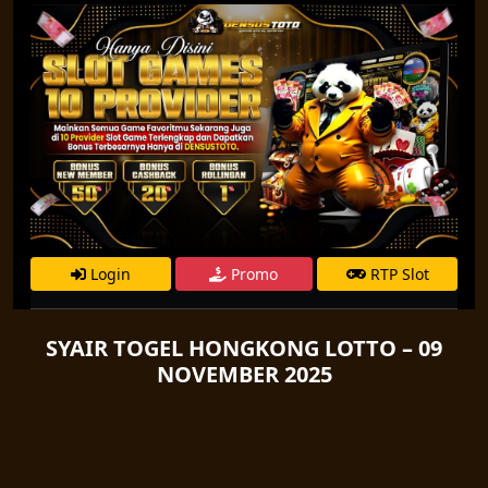
Login
Promo
RTP Slot
SYAIR TOGEL HONGKONG LOTTO – 09
NOVEMBER 2025