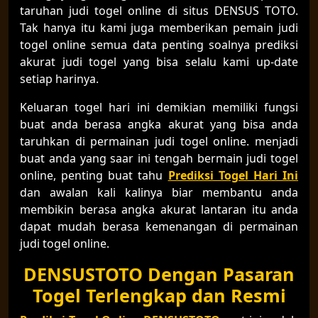
taruhan judi togel online di situs DENSUS TOTO.
Tak hanya itu kami juga memberikan pemain judi
togel online semua data penting soalnya prediksi
akurat judi togel yang bisa selalu kami up-date
setiap harinya.
Keluaran togel hari ini demikian memiliki fungsi
buat anda berasa angka akurat yang bisa anda
taruhkan di permainan judi togel online. menjadi
buat anda yang saar ini tengah bermain judi togel
online, penting buat tahu
Prediksi Togel Hari Ini
dan awalan kali kalinya biar membantu anda
membikin berasa angka akurat lantaran itu anda
dapat mudah berasa kemenangan di permainan
judi togel online.
DENSUSTOTO Dengan Pasaran
Togel Terlengkap dan Resmi