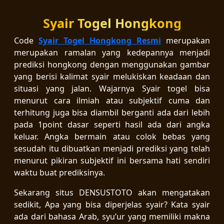
Syair Togel Hongkong
Code
Syair Togel Hongkong Resmi
merupakan
merupakan ramalan yang kedepannya menjadi
prediksi hongkong dengan menggunakan gambar
yang berisi kalimat syair melukiskan keadaan dan
situasi yang jalan. Wajarnya Syair togel bisa
menurut cara ilmiah atau subjektif cuma dan
terhitung juga bisa diambil berganti ada dari lebih
pada 1point dasar seperti hasil ada dari angka
keluar. Angka bermain atau colok bebas yang
sesudah itu dibuatkan menjadi prediksi yang telah
menurut pikiran subjektif ini bersama hati sendiri
waktu buat prediksinya.
Sekarang situs DENSUSTOTO akan mengatakan
sedikit, Apa yang bisa diperjelas syair? Kata syair
ada dari bahasa Arab, syu’ur yang memiliki makna