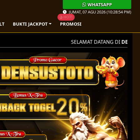
WHATSAPP
JUMAT, 07 AGU 2026 (
10:28:55 PM
)
LT
BUKTI JACKPOT
PROMOSI
SELAMAT DATANG DI
DENSUSTOTO