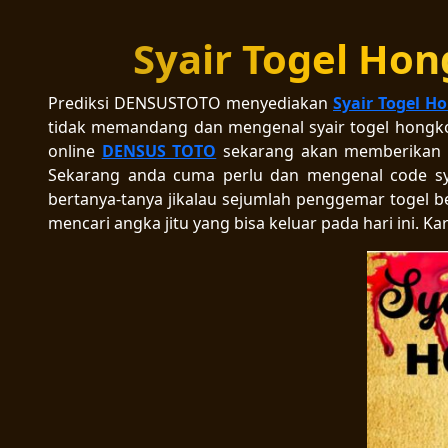
Syair Togel Ho
Prediksi DENSUSTOTO menyediakan
Syair Togel H
tidak memandang dan mengenal syair togel hongkong
online
DENSUS TOTO
sekarang akan memberikan an
Sekarang anda cuma perlu dan mengenal code syai
bertanya-tanya jikalau sejumlah penggemar togel be
mencari angka jitu yang bisa keluar pada hari ini. K