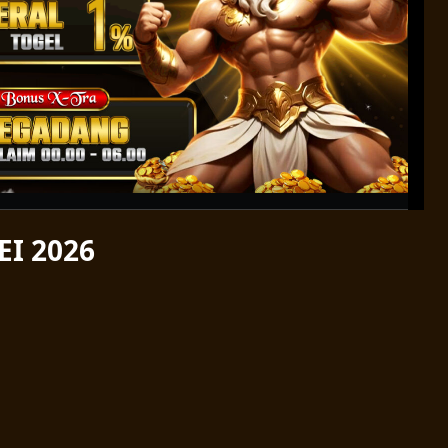
I 2026