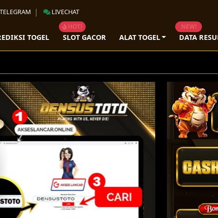
TELEGRAM
LIVECHAT
REDIKSI TOGEL
SLOT GACOR
ALAT TOGEL
DATA RESU