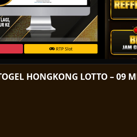
RTP Slot
 TOGEL HONGKONG LOTTO – 09 ME