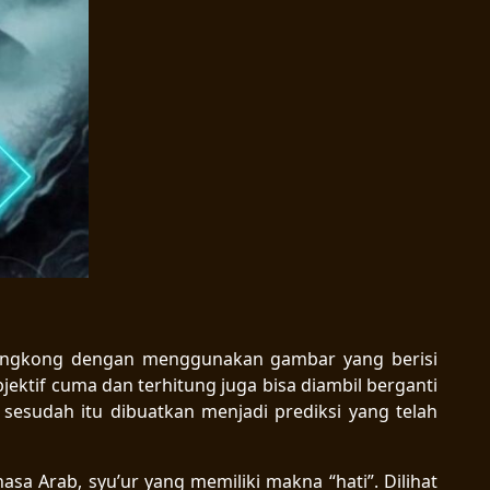
ongkong dengan menggunakan gambar yang berisi
bjektif cuma dan terhitung juga bisa diambil berganti
 sesudah itu dibuatkan menjadi prediksi yang telah
sa Arab, syu’ur yang memiliki makna “hati”. Dilihat