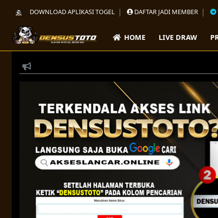
DOWNLOAD APLIKASI TOGEL
DAFTAR JADI MEMBER
HOME
LIVE DRAW
P