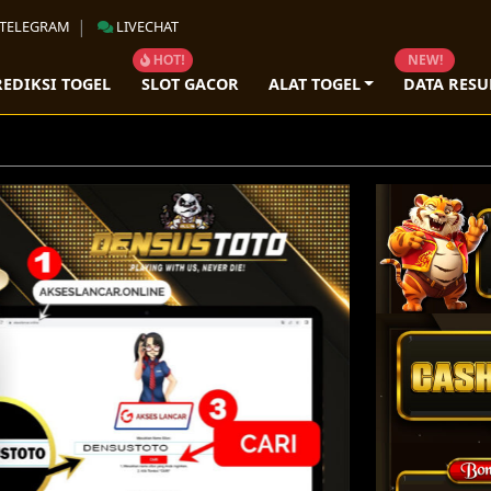
TELEGRAM
LIVECHAT
REDIKSI TOGEL
SLOT GACOR
ALAT TOGEL
DATA RESU