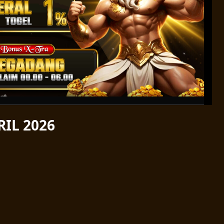
IL 2026