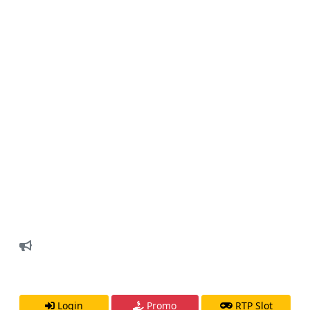
Slot Gacor
Bbfs Generator
Paito Warna
Konv. Toto SGP
Buku Mimpi
Bukti Jackpot
Keluhan
Panduan
SELAMAT DATANG DI
DENSUSTOT
Login
Promo
RTP Slot