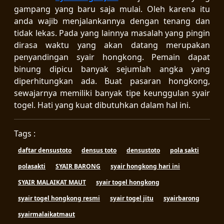
gampang yang baru saja mulai. Oleh karena itu
anda wajib menjalankannya dengan tenang dan
tidak lekas. Pada yang lainnya masalah yang pingin
dirasa waktu yang akan datang merupakan
penyandingan syair hongkong. Pemain dapat
binung dipicu banyak sejumlah angka yang
diperhitungkan ada. Buat pasaran hongkong,
sewajarnya memiliki banyak tipe keunggulan syair
togel. Hati yang kuat dibutuhkan dalam hal ini.
Tags :
daftar densustoto
densus toto
densustoto
pola sakti
polasakti
SYAIR BARONG
syair hongkong hari ini
SYAIR MALAIKAT MAUT
syair togel hongkong
syair togel hongkong resmi
syair togel jitu
syairbarong
syairmalaikatmaut