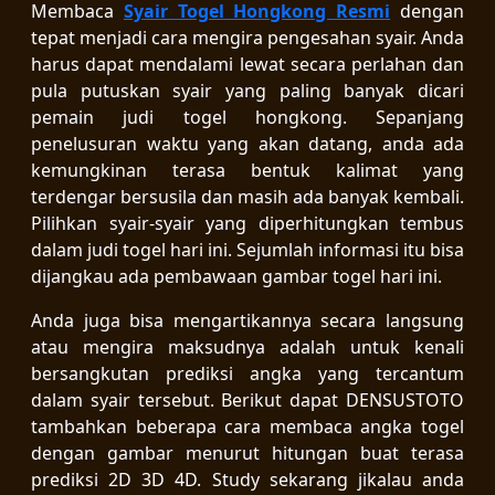
Membaca
Syair Togel Hongkong Resmi
dengan
tepat menjadi cara mengira pengesahan syair. Anda
harus dapat mendalami lewat secara perlahan dan
pula putuskan syair yang paling banyak dicari
pemain judi togel hongkong. Sepanjang
penelusuran waktu yang akan datang, anda ada
kemungkinan terasa bentuk kalimat yang
terdengar bersusila dan masih ada banyak kembali.
Pilihkan syair-syair yang diperhitungkan tembus
dalam judi togel hari ini. Sejumlah informasi itu bisa
dijangkau ada pembawaan gambar togel hari ini.
Anda juga bisa mengartikannya secara langsung
atau mengira maksudnya adalah untuk kenali
bersangkutan prediksi angka yang tercantum
dalam syair tersebut. Berikut dapat DENSUSTOTO
tambahkan beberapa cara membaca angka togel
dengan gambar menurut hitungan buat terasa
prediksi 2D 3D 4D. Study sekarang jikalau anda