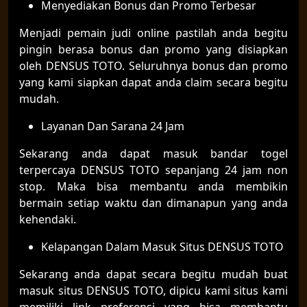
Menyediakan Bonus dan Promo Terbesar
Menjadi pemain judi online pastilah anda begitu
pingin berasa bonus dan promo yang disiapkan
oleh DENSUS TOTO. Seluruhnya bonus dan promo
yang kami siapkan dapat anda claim secara begitu
mudah.
Layanan Dan Sarana 24 Jam
Sekarang anda dapat masuk bandar togel
terpercaya DENSUS TOTO sepanjang 24 jam non
stop. Maka bisa membantu anda membikin
bermain setiap waktu dan dimanapun yang anda
kehendaki.
Kelapangan Dalam Masuk Situs DENSUS TOTO
Sekarang anda dapat secara begitu mudah buat
masuk situs DENSUS TOTO, dipicu kami situs kami