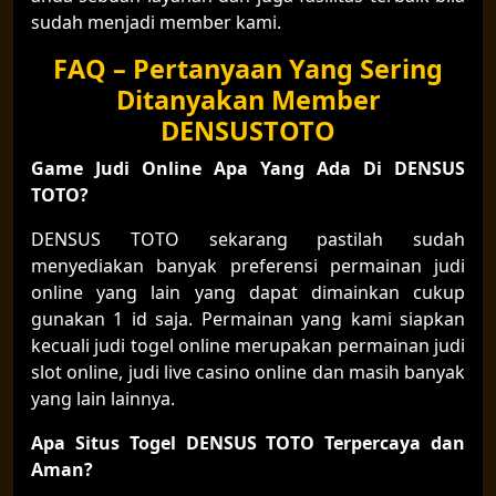
sudah menjadi member kami.
FAQ – Pertanyaan Yang Sering
Ditanyakan Member
DENSUSTOTO
Game Judi Online Apa Yang Ada Di DENSUS
TOTO?
DENSUS TOTO sekarang pastilah sudah
menyediakan banyak preferensi permainan judi
online yang lain yang dapat dimainkan cukup
gunakan 1 id saja. Permainan yang kami siapkan
kecuali judi togel online merupakan permainan judi
slot online, judi live casino online dan masih banyak
yang lain lainnya.
Apa Situs Togel DENSUS TOTO Terpercaya dan
Aman?