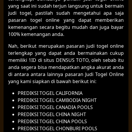
yang saat ini sudah terjun langsung untuk bermain
judi togel, pastilah sudah mengetahui apa saja
pasaran togel online yang dapat memberikan
kemenangan secara begitu mudah dan juga bayar
100% kemenangan anda.
Nah, berikut merupakan pasaran judi togel online
terlengkap yang dapat anda bermainakan cukup
memiliki 1ID di situs DENSUS TOTO, oleh sebab itu
anda segera bisa mendapatkan angka akurat anda
di antara antara lainnya pasaran Judi Togel Online
yang kami siapkan di bawah berikut ini:
PREDIKSI TOGEL CALIFORNIA
PREDIKSI TOGEL CAMBODIA NIGHT
PREDIKSI TOGEL CANADIA POOLS
PREDIKSI TOGEL CHINA NIGHT
PREDIKSI TOGEL CHINA POOLS
PREDIKSI TOGEL CHONBURI POOLS