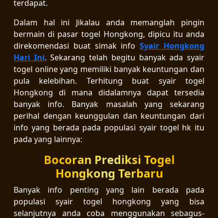
terdapat.
Dalam hal ini Jikalau anda memanglah pingin
bermain di pasar togel Hongkong, dipicu itu anda
direkomendasi buat simak info
Syair Hongkong
Hari Ini
. Sekarang telah begitu banyak ada syair
togel online yang memiliki banyak keuntungan dan
pula kelebihan. Terhitung buat syair togel
Hongkong di mana didalamnya dapat tersedia
banyak info. Banyak masalah yang sekarang
perihal dengan keunggulan dan keuntungan dari
info yang berada pada populasi syair togel hk itu
pada yang lainnya:
Bocoran Prediksi Togel
Hongkong Terbaru
Banyak info penting yang lain berada pada
populasi syair togel hongkong yang bisa
selanjutnya anda coba menggunakan sebagus-