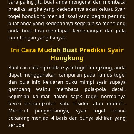
cara paling jitu buat anda mengenal dan membaca
prediksi angka yang kedepannya akan keluar. Syair
togel hongkong menjadi soal yang begitu penting
buat anda yang kedepannya segera bisa menolong
anda buat bisa mendapati kemenangan dan pula
keuntungan yang banyak.
Ini Cara Mudah Buat Prediksi Syair
Hongkong
Buat cara bikin prediksi syair togel hongkong, anda
dapat menggunakan campuran pada rumus togel
dan pula info keluaran buku mimpi syair supaya
gampang waktu membaca pola-pola detail.
Sejumlah kalimat dalam sajak togel normalnya
berisi bersangkutan satu insiden atau momen.
Menurut pengertiannya, syair togel online
sekarang menjadi 4 baris dan punya akhiran yang
serupa.