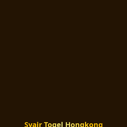
Syair Togel Hongkong