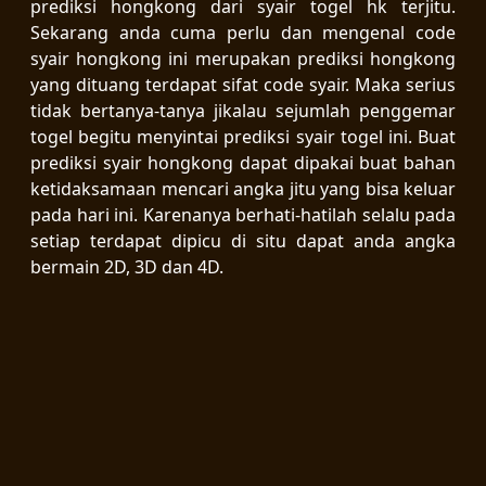
prediksi hongkong dari syair togel hk terjitu.
Sekarang anda cuma perlu dan mengenal code
syair hongkong ini merupakan prediksi hongkong
yang dituang terdapat sifat code syair. Maka serius
tidak bertanya-tanya jikalau sejumlah penggemar
togel begitu menyintai prediksi syair togel ini. Buat
prediksi syair hongkong dapat dipakai buat bahan
ketidaksamaan mencari angka jitu yang bisa keluar
pada hari ini. Karenanya berhati-hatilah selalu pada
setiap terdapat dipicu di situ dapat anda angka
bermain 2D, 3D dan 4D.