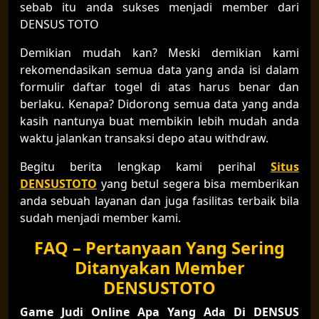
sebab itu anda sukses menjadi member dari
DENSUS TOTO
Demikian mudah kan? Meski demikian kami
rekomendasikan semua data yang anda isi dalam
formulir daftar togel di atas harus benar dan
berlaku. Kenapa? Didorong semua data yang anda
kasih nantunya buat membikin lebih mudah anda
waktu jalankan transaksi depo atau withdraw.
Begitu berita lengkap kami perihal
Situs
DENSUSTOTO
yang betul segera bisa memberikan
anda sebuah layanan dan juga fasilitas terbaik bila
sudah menjadi member kami.
FAQ – Pertanyaan Yang Sering
Ditanyakan Member
DENSUSTOTO
Game Judi Online Apa Yang Ada Di DENSUS