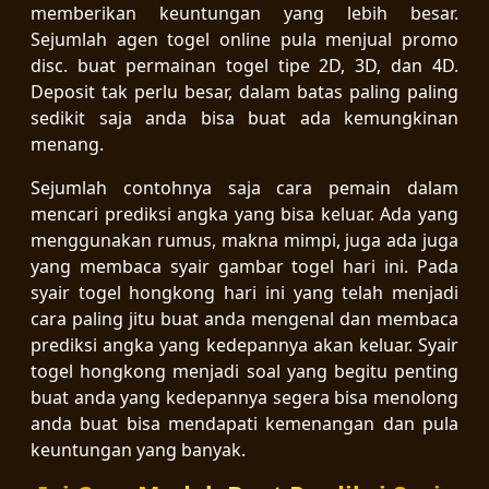
memberikan keuntungan yang lebih besar.
Sejumlah agen togel online pula menjual promo
disc. buat permainan togel tipe 2D, 3D, dan 4D.
Deposit tak perlu besar, dalam batas paling paling
sedikit saja anda bisa buat ada kemungkinan
menang.
Sejumlah contohnya saja cara pemain dalam
mencari prediksi angka yang bisa keluar. Ada yang
menggunakan rumus, makna mimpi, juga ada juga
yang membaca syair gambar togel hari ini. Pada
syair togel hongkong hari ini yang telah menjadi
cara paling jitu buat anda mengenal dan membaca
prediksi angka yang kedepannya akan keluar. Syair
togel hongkong menjadi soal yang begitu penting
buat anda yang kedepannya segera bisa menolong
anda buat bisa mendapati kemenangan dan pula
keuntungan yang banyak.