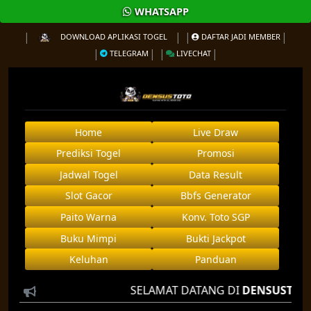
WHATSAPP
DOWNLOAD APLIKASI TOGEL
DAFTAR JADI MEMBER
TELEGRAM
LIVECHAT
Home
Live Draw
Prediksi Togel
Promosi
Jadwal Togel
Data Result
Slot Gacor
Bbfs Generator
Paito Warna
Konv. Toto SGP
Buku Mimpi
Bukti Jackpot
Keluhan
Panduan
SELAMAT DATANG DI
DENSUSTOTO
AG