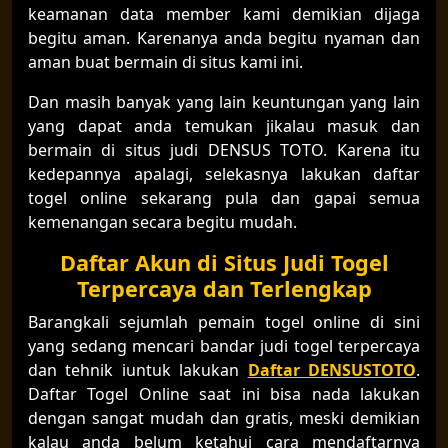
keamanan data member kami demikian dijaga
begitu aman. Karenanya anda begitu nyaman dan
aman buat bermain di situs kami ini.
Dan masih banyak yang lain keuntungan yang lain
yang dapat anda temukan jikalau masuk dan
bermain di situs judi DENSUS TOTO. Karena itu
kedepannya apalagi, selekasnya lakukan daftar
togel online sekarang pula dan gapai semua
kemenangan secara begitu mudah.
Daftar Akun di Situs Judi Togel
Terpercaya dan Terlengkap
Barangkali sejumlah pemain togel online di sini
yang sedang mencari bandar judi togel terpercaya
dan tehnik iuntuk lakukan
Daftar DENSUSTOTO
.
Daftar Togel Online saat ini bisa nada lakukan
dengan sangat mudah dan gratis, meski demikian
kalau anda belum ketahui cara mendaftarnya