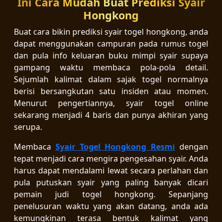
Ini Cara Mudah Buat Prediksi Syair
Hongkong
Buat cara bikin prediksi syair togel hongkong, anda
dapat menggunakan campuran pada rumus togel
dan pula info keluaran buku mimpi syair supaya
gampang waktu membaca pola-pola detail.
Sejumlah kalimat dalam sajak togel normalnya
berisi bersangkutan satu insiden atau momen.
Menurut pengertiannya, syair togel online
sekarang menjadi 4 baris dan punya akhiran yang
serupa.
Membaca
Syair Togel Hongkong Resmi
dengan
tepat menjadi cara mengira pengesahan syair. Anda
harus dapat mendalami lewat secara perlahan dan
pula putuskan syair yang paling banyak dicari
pemain judi togel hongkong. Sepanjang
penelusuran waktu yang akan datang, anda ada
kemungkinan terasa bentuk kalimat yang