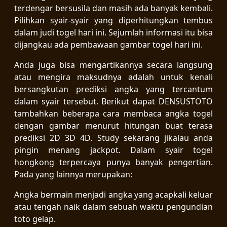
terdengar bersusila dan masih ada banyak kembali.
Pilihkan syair-syair yang diperhitungkan tembus
dalam judi togel hari ini. Sejumlah informasi itu bisa
dijangkau ada pembawaan gambar togel hari ini.
Anda juga bisa mengartikannya secara langsung
atau mengira maksudnya adalah untuk kenali
bersangkutan prediksi angka yang tercantum
dalam syair tersebut. Berikut dapat DENSUSTOTO
tambahkan beberapa cara membaca angka togel
dengan gambar menurut hitungan buat terasa
prediksi 2D 3D 4D. Study sekarang jikalau anda
pingin menang jackpot. Dalam syair togel
hongkong terpercaya punya banyak pengertian.
Pada yang lainnya merupakan:
Angka bermain menjadi angka yang acapkali keluar
atau tengah naik dalam sebuah waktu pengundian
toto gelap.