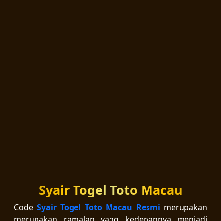
Syair Togel Toto Macau
Code
Syair Togel Toto Macau Resmi
merupakan
merupakan ramalan yang kedepannya menjadi