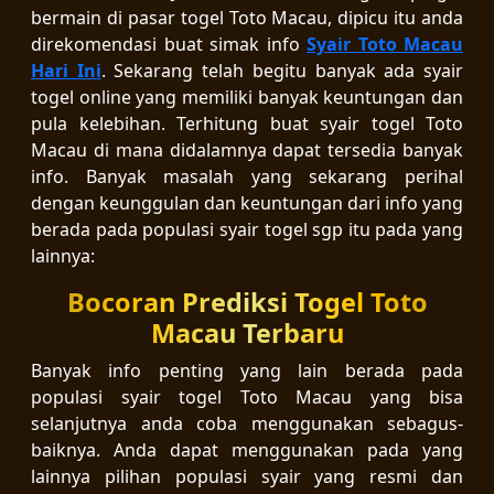
bermain di pasar togel Toto Macau, dipicu itu anda
direkomendasi buat simak info
Syair Toto Macau
Hari Ini
. Sekarang telah begitu banyak ada syair
togel online yang memiliki banyak keuntungan dan
pula kelebihan. Terhitung buat syair togel Toto
Macau di mana didalamnya dapat tersedia banyak
info. Banyak masalah yang sekarang perihal
dengan keunggulan dan keuntungan dari info yang
berada pada populasi syair togel sgp itu pada yang
lainnya:
Bocoran Prediksi Togel Toto
Macau Terbaru
Banyak info penting yang lain berada pada
populasi syair togel Toto Macau yang bisa
selanjutnya anda coba menggunakan sebagus-
baiknya. Anda dapat menggunakan pada yang
lainnya pilihan populasi syair yang resmi dan