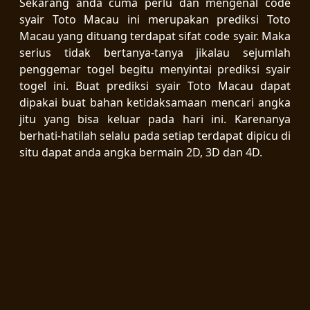
Sekarang anda cuma perlu dan mengenal code
syair Toto Macau ini merupakan prediksi Toto
Macau yang dituang terdapat sifat code syair. Maka
serius tidak bertanya-tanya jikalau sejumlah
penggemar togel begitu menyintai prediksi syair
togel ini. Buat prediksi syair Toto Macau dapat
dipakai buat bahan ketidaksamaan mencari angka
jitu yang bisa keluar pada hari ini. Karenanya
berhati-hatilah selalu pada setiap terdapat dipicu di
situ dapat anda angka bermain 2D, 3D dan 4D.