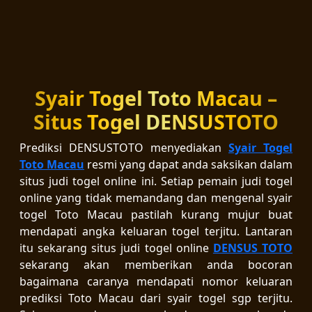
Syair Togel Toto Macau –
Situs Togel DENSUSTOTO
Prediksi DENSUSTOTO menyediakan
Syair Togel
Toto Macau
resmi yang dapat anda saksikan dalam
situs judi togel online ini. Setiap pemain judi togel
online yang tidak memandang dan mengenal syair
togel Toto Macau pastilah kurang mujur buat
mendapati angka keluaran togel terjitu. Lantaran
itu sekarang situs judi togel online
DENSUS TOTO
sekarang akan memberikan anda bocoran
bagaimana caranya mendapati nomor keluaran
prediksi Toto Macau dari syair togel sgp terjitu.