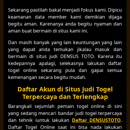
Sekarang pastilah bakal menjadi fokus kami. Dipicu
keamanan data member kami demikian dijaga
begitu aman. Karenanya anda begitu nyaman dan
aman buat bermain di situs kami ini.
Dan masih banyak yang lain keuntungan yang lain
yang dapat anda temukan jikalau masuk dan
bermain di situs judi DENSUS TOTO. Karena itu
kedepannya apalagi, selekasnya lakukan daftar
togel online sekarang pula dan gapai semua
kemenangan secara begitu mudah.
Daftar Akun di Situs Judi Togel
Terpercaya dan Terlengkap
Barangkali sejumlah pemain togel online di sini
yang sedang mencari bandar judi togel terpercaya
dan tehnik iuntuk lakukan
Daftar DENSUSTOTO
.
Daftar Togel Online saat ini bisa nada lakukan