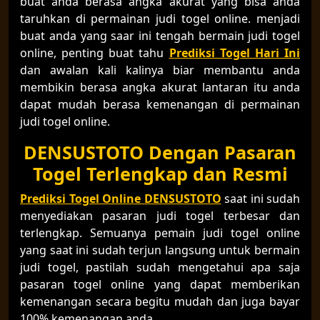
buat anda berasa angka akurat yang bisa anda
taruhkan di permainan judi togel online. menjadi
buat anda yang saar ini tengah bermain judi togel
online, penting buat tahu
Prediksi Togel Hari Ini
dan awalan kali kalinya biar membantu anda
membikin berasa angka akurat lantaran itu anda
dapat mudah berasa kemenangan di permainan
judi togel online.
DENSUSTOTO Dengan Pasaran
Togel Terlengkap dan Resmi
Prediksi Togel Online DENSUSTOTO
saat ini sudah
menyediakan pasaran judi togel terbesar dan
terlengkap. Semuanya pemain judi togel online
yang saat ini sudah terjun langsung untuk bermain
judi togel, pastilah sudah mengetahui apa saja
pasaran togel online yang dapat memberikan
kemenangan secara begitu mudah dan juga bayar
100% kemenangan anda.