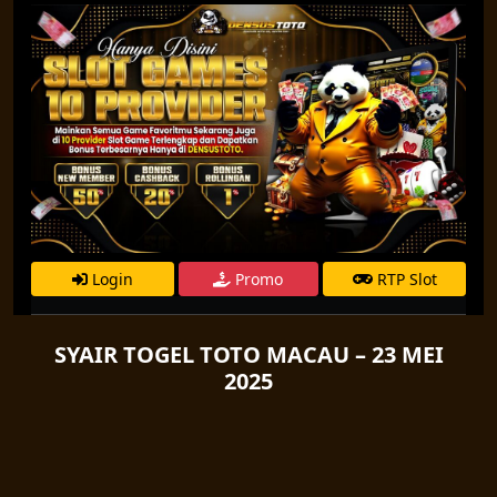
Login
Promo
RTP Slot
SYAIR TOGEL TOTO MACAU – 23 MEI
2025