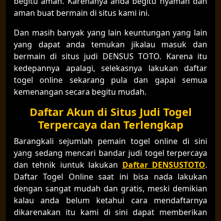
begitu aman. Karenanya anda begitu nyaman dan
aman buat bermain di situs kami ini.
Dan masih banyak yang lain keuntungan yang lain
yang dapat anda temukan jikalau masuk dan
bermain di situs judi DENSUS TOTO. Karena itu
kedepannya apalagi, selekasnya lakukan daftar
togel online sekarang pula dan gapai semua
kemenangan secara begitu mudah.
Daftar Akun di Situs Judi Togel
Terpercaya dan Terlengkap
Barangkali sejumlah pemain togel online di sini
yang sedang mencari bandar judi togel terpercaya
dan tehnik iuntuk lakukan
Daftar DENSUSTOTO
.
Daftar Togel Online saat ini bisa nada lakukan
dengan sangat mudah dan gratis, meski demikian
kalau anda belum ketahui cara mendaftarnya
dikarenakan itu kami di sini dapat memberikan