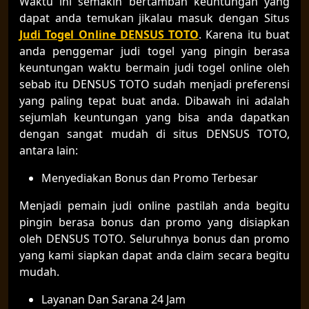
Waktu ini semakin bertambah keuntungan yang
dapat anda temukan jikalau masuk dengan Situs
Judi Togel Online DENSUS TOTO
. Karena itu buat
anda penggemar judi togel yang pingin berasa
keuntungan waktu bermain judi togel online oleh
sebab itu DENSUS TOTO sudah menjadi preferensi
yang paling tepat buat anda. Dibawah ini adalah
sejumlah keuntungan yang bisa anda dapatkan
dengan sangat mudah di situs DENSUS TOTO,
antara lain:
Menyediakan Bonus dan Promo Terbesar
Menjadi pemain judi online pastilah anda begitu
pingin berasa bonus dan promo yang disiapkan
oleh DENSUS TOTO. Seluruhnya bonus dan promo
yang kami siapkan dapat anda claim secara begitu
mudah.
Layanan Dan Sarana 24 Jam