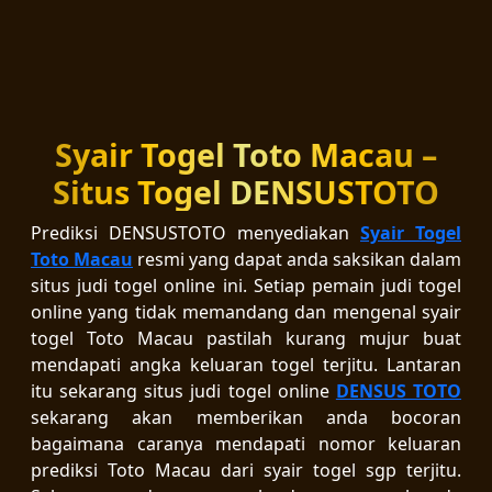
Syair Togel Toto Macau –
Situs Togel DENSUSTOTO
Prediksi DENSUSTOTO menyediakan
Syair Togel
Toto Macau
resmi yang dapat anda saksikan dalam
situs judi togel online ini. Setiap pemain judi togel
online yang tidak memandang dan mengenal syair
togel Toto Macau pastilah kurang mujur buat
mendapati angka keluaran togel terjitu. Lantaran
itu sekarang situs judi togel online
DENSUS TOTO
sekarang akan memberikan anda bocoran
bagaimana caranya mendapati nomor keluaran
prediksi Toto Macau dari syair togel sgp terjitu.