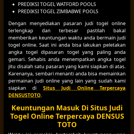
PREDIKSI TOGEL WATFORD POOLS
PREDIKSI TOGEL ZIMBABWE POOLS
Dengan menyediakan pasaran judi togel online
terlengkap dan terbesar pastilah bakal
memberikan keuntungan waktu anda bermain judi
togel online. Saat ini anda bisa lakukan peletakan
angka togel dipasaran togel yang paling anda
gemari. Sehabis anda menempatkan angka togel
jitu disalah satu pasaran yang kami siapkan di atas.
Karenanya, sembari menanti anda bisa memainkan
permainan judi online yang lain yang sudah kami
siapkan di
Situs Judi Online Terpercaya
DENSUSTOTO
.
Keuntungan Masuk Di Situs Judi
Togel Online Terpercaya DENSUS
TOTO