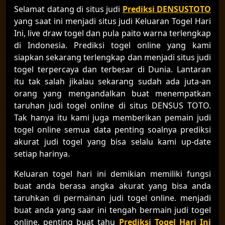
Selamat datang di situs judi
Prediksi DENSUSTOTO
yang saat ini menjadi situs judi Keluaran Togel Hari
Ini, live draw togel dan pula paito warna terlengkap
di Indonesia. Prediksi togel online yang kami
siapkan sekarang terlengkap dan menjadi situs judi
togel terpercaya dan terbesar di Dunia. Lantaran
itu tak salah jikalau sekarang sudah ada juta-an
orang yang mengandalkan buat menempatkan
taruhan judi togel online di situs DENSUS TOTO.
Tak hanya itu kami juga memberikan pemain judi
togel online semua data penting soalnya prediksi
akurat judi togel yang bisa selalu kami up-date
setiap harinya.
Keluaran togel hari ini demikian memiliki fungsi
buat anda berasa angka akurat yang bisa anda
taruhkan di permainan judi togel online. menjadi
buat anda yang saar ini tengah bermain judi togel
online, penting buat tahu
Prediksi Togel Hari Ini