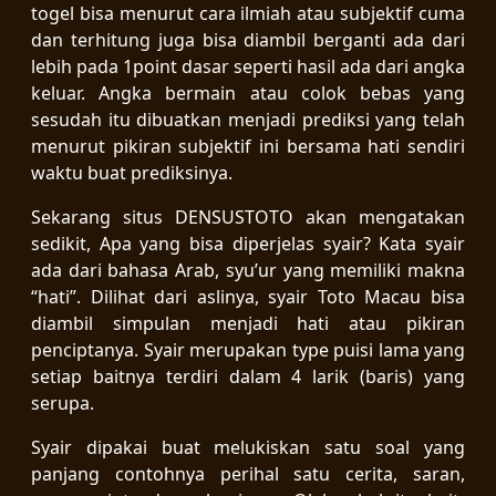
togel bisa menurut cara ilmiah atau subjektif cuma
dan terhitung juga bisa diambil berganti ada dari
lebih pada 1point dasar seperti hasil ada dari angka
keluar. Angka bermain atau colok bebas yang
sesudah itu dibuatkan menjadi prediksi yang telah
menurut pikiran subjektif ini bersama hati sendiri
waktu buat prediksinya.
Sekarang situs DENSUSTOTO akan mengatakan
sedikit, Apa yang bisa diperjelas syair? Kata syair
ada dari bahasa Arab, syu’ur yang memiliki makna
“hati”. Dilihat dari aslinya, syair Toto Macau bisa
diambil simpulan menjadi hati atau pikiran
penciptanya. Syair merupakan type puisi lama yang
setiap baitnya terdiri dalam 4 larik (baris) yang
serupa.
Syair dipakai buat melukiskan satu soal yang
panjang contohnya perihal satu cerita, saran,