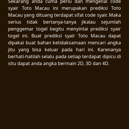
Sekarang anda cuma perlu dan mengenal code
syair Toto Macau ini merupakan prediksi Toto
Macau yang dituang terdapat sifat code syair. Maka
serius tidak bertanya-tanya jikalau sejumlah
penggemar togel begitu menyintai prediksi syair
togel ini. Buat prediksi syair Toto Macau dapat
dipakai buat bahan ketidaksamaan mencari angka
jitu yang bisa keluar pada hari ini. Karenanya
berhati-hatilah selalu pada setiap terdapat dipicu di
situ dapat anda angka bermain 2D, 3D dan 4D.