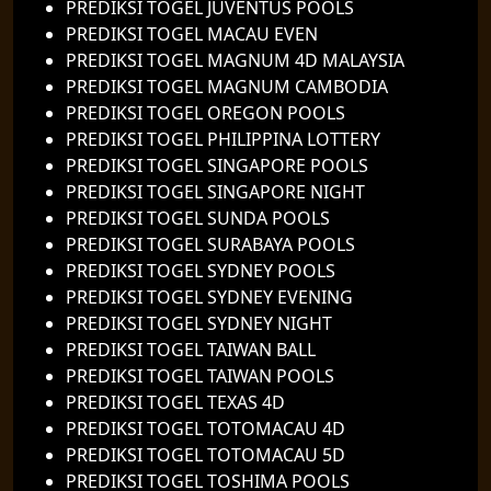
PREDIKSI TOGEL JUVENTUS POOLS
PREDIKSI TOGEL MACAU EVEN
PREDIKSI TOGEL MAGNUM 4D MALAYSIA
PREDIKSI TOGEL MAGNUM CAMBODIA
PREDIKSI TOGEL OREGON POOLS
PREDIKSI TOGEL PHILIPPINA LOTTERY
PREDIKSI TOGEL SINGAPORE POOLS
PREDIKSI TOGEL SINGAPORE NIGHT
PREDIKSI TOGEL SUNDA POOLS
PREDIKSI TOGEL SURABAYA POOLS
PREDIKSI TOGEL SYDNEY POOLS
PREDIKSI TOGEL SYDNEY EVENING
PREDIKSI TOGEL SYDNEY NIGHT
PREDIKSI TOGEL TAIWAN BALL
PREDIKSI TOGEL TAIWAN POOLS
PREDIKSI TOGEL TEXAS 4D
PREDIKSI TOGEL TOTOMACAU 4D
PREDIKSI TOGEL TOTOMACAU 5D
PREDIKSI TOGEL TOSHIMA POOLS