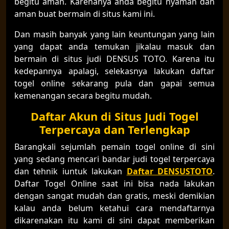
begitu aman. Karenanya anda begitu nyaman dan
aman buat bermain di situs kami ini.
Dan masih banyak yang lain keuntungan yang lain
yang dapat anda temukan jikalau masuk dan
bermain di situs judi DENSUS TOTO. Karena itu
kedepannya apalagi, selekasnya lakukan daftar
togel online sekarang pula dan gapai semua
kemenangan secara begitu mudah.
Daftar Akun di Situs Judi Togel
Terpercaya dan Terlengkap
Barangkali sejumlah pemain togel online di sini
yang sedang mencari bandar judi togel terpercaya
dan tehnik iuntuk lakukan
Daftar DENSUSTOTO
.
Daftar Togel Online saat ini bisa nada lakukan
dengan sangat mudah dan gratis, meski demikian
kalau anda belum ketahui cara mendaftarnya
dikarenakan itu kami di sini dapat memberikan