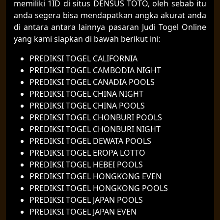
memiliki 1ID di situs DENSUS TOTO, oleh sebab itu
anda segera bisa mendapatkan angka akurat anda
di antara antara lainnya pasaran Judi Togel Online
yang kami siapkan di bawah berikut ini:
PREDIKSI TOGEL CALIFORNIA
PREDIKSI TOGEL CAMBODIA NIGHT
PREDIKSI TOGEL CANADIA POOLS
PREDIKSI TOGEL CHINA NIGHT
PREDIKSI TOGEL CHINA POOLS
PREDIKSI TOGEL CHONBURI POOLS
PREDIKSI TOGEL CHONBURI NIGHT
PREDIKSI TOGEL DEWATA POOLS
PREDIKSI TOGEL EROPA LOTTO
PREDIKSI TOGEL HEBEI POOLS
PREDIKSI TOGEL HONGKONG EVEN
PREDIKSI TOGEL HONGKONG POOLS
PREDIKSI TOGEL JAPAN POOLS
PREDIKSI TOGEL JAPAN EVEN