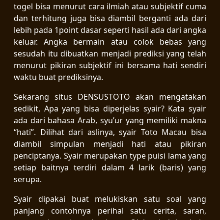
togel bisa menurut cara ilmiah atau subjektif cuma
dan terhitung juga bisa diambil berganti ada dari
lebih pada 1point dasar seperti hasil ada dari angka
keluar. Angka bermain atau colok bebas yang
sesudah itu dibuatkan menjadi prediksi yang telah
menurut pikiran subjektif ini bersama hati sendiri
waktu buat prediksinya.
Sekarang situs DENSUSTOTO akan mengatakan
sedikit, Apa yang bisa diperjelas syair? Kata syair
ada dari bahasa Arab, syu’ur yang memiliki makna
“hati”. Dilihat dari aslinya, syair Toto Macau bisa
diambil simpulan menjadi hati atau pikiran
penciptanya. Syair merupakan type puisi lama yang
setiap baitnya terdiri dalam 4 larik (baris) yang
serupa.
Syair dipakai buat melukiskan satu soal yang
panjang contohnya perihal satu cerita, saran,