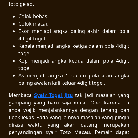
toto gelap.
Colok bebas
Colok macau
Ekor menjadi angka paling akhir dalam pola
4digit togel
Kepala menjadi angka ketiga dalam pola 4digit
togel
Kop menjadi angka kedua dalam pola 4digit
togel
As menjadi angka 1 dalam pola atau angka
paling awalan kali keluar 4digit togel.
Membaca
Syair Togel Jitu
tak jadi masalah yang
gampang yang baru saja mulai. Oleh karena itu
anda wajib menjalankannya dengan tenang dan
tidak lekas. Pada yang lainnya masalah yang pingin
dirasa waktu yang akan datang merupakan
penyandingan syair Toto Macau. Pemain dapat