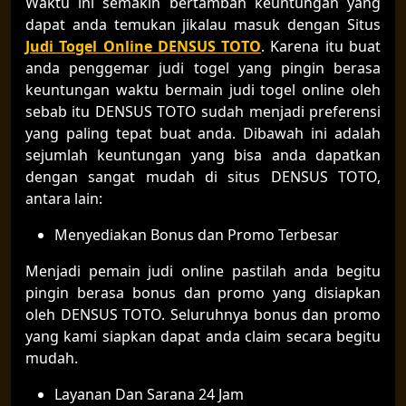
Waktu ini semakin bertambah keuntungan yang
dapat anda temukan jikalau masuk dengan Situs
Judi Togel Online DENSUS TOTO
. Karena itu buat
anda penggemar judi togel yang pingin berasa
keuntungan waktu bermain judi togel online oleh
sebab itu DENSUS TOTO sudah menjadi preferensi
yang paling tepat buat anda. Dibawah ini adalah
sejumlah keuntungan yang bisa anda dapatkan
dengan sangat mudah di situs DENSUS TOTO,
antara lain:
Menyediakan Bonus dan Promo Terbesar
Menjadi pemain judi online pastilah anda begitu
pingin berasa bonus dan promo yang disiapkan
oleh DENSUS TOTO. Seluruhnya bonus dan promo
yang kami siapkan dapat anda claim secara begitu
mudah.
Layanan Dan Sarana 24 Jam