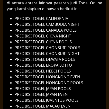
di antara antara lainnya pasaran Judi Togel Online
yang kami siapkan di bawah berikut ini:
PREDIKSI TOGEL CALIFORNIA
PREDIKSI TOGEL CAMBODIA NIGHT
PREDIKSI TOGEL CANADIA POOLS
PREDIKSI TOGEL CHINA NIGHT
PREDIKSI TOGEL CHINA POOLS
PREDIKSI TOGEL CHONBURI POOLS
PREDIKSI TOGEL CHONBURI NIGHT
PREDIKSI TOGEL DEWATA POOLS
PREDIKSI TOGEL EROPA LOTTO
PREDIKSI TOGEL HEBEI POOLS
PREDIKSI TOGEL HONGKONG EVEN
PREDIKSI TOGEL HONGKONG POOLS
PREDIKSI TOGEL JAPAN POOLS
PREDIKSI TOGEL JAPAN EVEN
PREDIKSI TOGEL JUVENTUS POOLS
PREDIKSI TOGEL MACAU EVEN