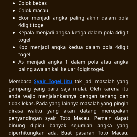
Colok bebas
Colok macau
Ekor menjadi angka paling akhir dalam pola
4digit togel
Kepala menjadi angka ketiga dalam pola 4digit
togel
Kop menjadi angka kedua dalam pola 4digit
togel
As menjadi angka 1 dalam pola atau angka
paling awalan kali keluar 4digit togel.
Membaca
Syair Togel Jitu
tak jadi masalah yang
gampang yang baru saja mulai. Oleh karena itu
anda wajib menjalankannya dengan tenang dan
tidak lekas. Pada yang lainnya masalah yang pingin
dirasa waktu yang akan datang merupakan
penyandingan syair Toto Macau. Pemain dapat
binung dipicu banyak sejumlah angka yang
diperhitungkan ada. Buat pasaran Toto Macau,