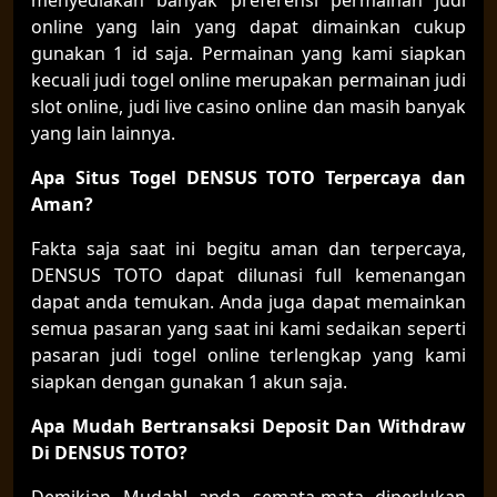
online yang lain yang dapat dimainkan cukup
gunakan 1 id saja. Permainan yang kami siapkan
kecuali judi togel online merupakan permainan judi
slot online, judi live casino online dan masih banyak
yang lain lainnya.
Apa Situs Togel DENSUS TOTO Terpercaya dan
Aman?
Fakta saja saat ini begitu aman dan terpercaya,
DENSUS TOTO dapat dilunasi full kemenangan
dapat anda temukan. Anda juga dapat memainkan
semua pasaran yang saat ini kami sedaikan seperti
pasaran judi togel online terlengkap yang kami
siapkan dengan gunakan 1 akun saja.
Apa Mudah
Bert
ransaksi Deposit Dan Withdraw
Di DENSUS TOTO?
Demikian Mudah! anda semata-mata diperlukan