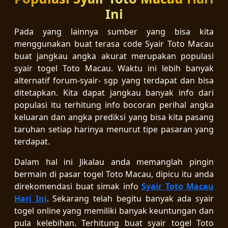
Ini
Pada yang lainnya sumber yang bisa kita
menggunakan buat terasa code Syair Toto Macau
buat jangkau angka akurat merupakan populasi
syair togel Toto Macau. Waktu ini lebih banyak
alternatif forum-syair- sgp yang terdapat dan bisa
ditetapkan. Kita dapat jangkau banyak info dari
populasi itu terhitung info bocoran perihal angka
keluaran dan angka prediksi yang bisa kita pasang
taruhan setiap harinya menurut tipe pasaran yang
terdapat.
Dalam hal ini Jikalau anda memanglah pingin
bermain di pasar togel Toto Macau, dipicu itu anda
direkomendasi buat simak info
Syair Toto Macau
Hari Ini
. Sekarang telah begitu banyak ada syair
togel online yang memiliki banyak keuntungan dan
pula kelebihan. Terhitung buat syair togel Toto