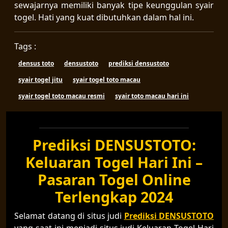
sewajarnya memiliki banyak tipe keunggulan syair
togel. Hati yang kuat dibutuhkan dalam hal ini.
Tags :
densus toto
densustoto
prediksi densustoto
syair togel jitu
syair togel toto macau
syair togel toto macau resmi
syair toto macau hari ini
Prediksi DENSUSTOTO:
Keluaran Togel Hari Ini –
Pasaran Togel Online
Terlengkap 2024
Selamat datang di situs judi
Prediksi DENSUSTOTO
yang saat ini menjadi situs judi Keluaran Togel Hari