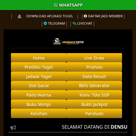
WHATSAPP
DOWNLOAD APLIKASI TOGEL
DAFTAR JADI MEMBER
TELEGRAM
LIVECHAT
Home
Live Draw
Prediksi Togel
Promosi
Jadwal Togel
Data Result
Slot Gacor
Bbfs Generator
Paito Warna
Konv. Toto SGP
Buku Mimpi
Bukti Jackpot
Keluhan
Panduan
SELAMAT DATANG DI
DENSUSTOTO