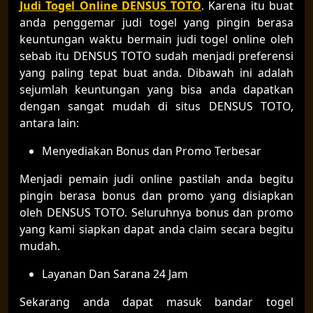
Judi Togel Online DENSUS TOTO
. Karena itu buat
anda penggemar judi togel yang pingin berasa
keuntungan waktu bermain judi togel online oleh
sebab itu DENSUS TOTO sudah menjadi preferensi
yang paling tepat buat anda. Dibawah ini adalah
sejumlah keuntungan yang bisa anda dapatkan
dengan sangat mudah di situs DENSUS TOTO,
antara lain:
Menyediakan Bonus dan Promo Terbesar
Menjadi pemain judi online pastilah anda begitu
pingin berasa bonus dan promo yang disiapkan
oleh DENSUS TOTO. Seluruhnya bonus dan promo
yang kami siapkan dapat anda claim secara begitu
mudah.
Layanan Dan Sarana 24 Jam
Sekarang anda dapat masuk bandar togel